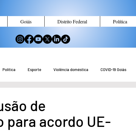
Goiás
Distrito Federal
Política
Política
Esporte
Violência doméstica
COVID-19 Goiás
no de Goiás
Notícias do Entorno DF
Notícias de Águas Lindas
usão de
o para acordo UE-
eio Ambiente
Tecnologia
Economia
Curiosidades