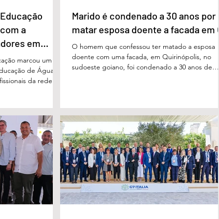
e Educação
Marido é condenado a 30 anos por
 com a
matar esposa doente a facada em
adores em
O homem que confessou ter matado a esposa
doente com uma facada, em Quirinópolis, no
cação marcou um
sudoeste goiano, foi condenado a 30 anos de
educação de Águas
prisão por femicídio qualificado. O crime ocorr
issionais da rede
em outubro de 2025, na casa do casal. À época
eparado para
Cléria Rosa de Moraes se recuperava de um
xão, troca de
Acidente Vascular Cerebral (AVC) e estava em
aqueles que exercem
condição de fragilidade física. De acordo com o
ação das futuras
processo, Cléria foi morta com um único golpe
 secretário municipal
faca no pescoço, enquanto estava no quarto
ra, destacou que o
repousando, desferido pelo
erecer aos
ue um