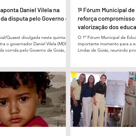
aponta Daniel Vilela na
1º Fórum Municipal d
 da disputa pelo Governo de
reforça compromisso
valorização dos educ
Águas Lindas
ial/Quaest divulgada nesta quinta-
O 1º Fórum Municipal de Edu
stra o governador Daniel Vilela (MDB)
importante momento para a 
 da corrida pelo Governo de Goiás,
Lindas de Goiás, reunindo prof
tenções de voto para o primeiro turno
municipal em um ambiente pr
ma eventual disputa de segundo
promover conhecimento, refle
nário estimulado para o primeiro
experiências e valorização d
l Vilela aparece com 37% das intenções
um papel fundamental na form
uido pelo ex-governador Marconi
gerações. Durante o evento, o
B), com 21%. Em seguida estão Wilder
de Educação, Denildson Olivei
 com 11%, Luis Cesar Bueno (PT), com
fórum nasceu do desejo de of
educadores muito mais do q