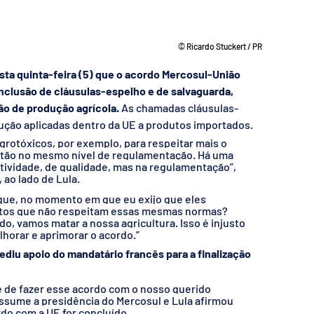
© Ricardo Stuckert / PR
ta quinta-feira (5) que o acordo Mercosul-União 
inclusão de cláusulas-espelho e de salvaguarda, 
o de produção agrícola.
 As chamadas cláusulas-
ução aplicadas dentro da UE a produtos importados.
grotóxicos, por exemplo, para respeitar mais o 
stão no mesmo nível de regulamentação. Há uma 
tividade, de qualidade, mas na regulamentação”, 
 ao lado de Lula.
 que, no momento em que eu exijo que eles 
utos que não respeitam essas mesmas normas? 
ado, vamos matar a nossa agricultura. Isso é injusto 
lhorar e aprimorar o acordo.”
pediu apoio do mandatário francês para a finalização 
de de fazer esse acordo com o nosso querido 
assume a presidência do Mercosul e Lula afirmou 
rdo com a UE for concluído.