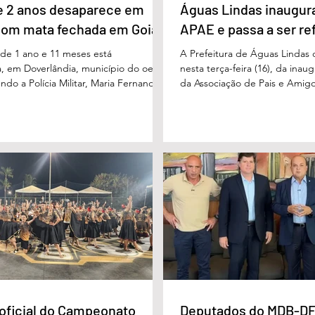
e 2 anos desaparece em
Águas Lindas inaugur
com mata fechada em Goiás
APAE e passa a ser re
e 1 ano e 11 meses está
A Prefeitura de Águas Lindas 
, em Doverlândia, município do oeste
nesta terça-feira (16), da ina
do a Polícia Militar, Maria Fernanda
da Associação de Pais e Amigo
cha foi vista pela última vez na
considerada um marco históric
segunda-feira (15/6), na Fazenda Vale
toda a região do Entorno do Di
a zona rural, e até a manhã desta
entrega da unidade represen
16/6) não havia sido localizada. O Corpo
avanço nas políticas públicas 
 realiza buscas na região, que é de
especializada e atendimento mu
 e próxima ao Rio Paraíso. De acordo
pessoas com deficiência. A nov
 Vivaldo Alves da Silva Filho, da Polí
projetada para oferecer acolh
oficial do Campeonato
Deputados do MDB-DF