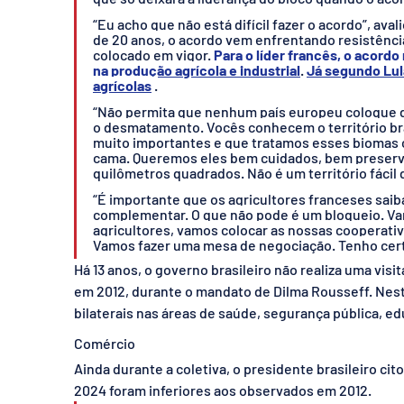
“Eu acho que não está difícil fazer o acordo”, ava
de 20 anos, o acordo vem enfrentando resistência
colocado em vigor. 
Para o líder francês, o acord
na produção agrícola e industrial
. 
Já segundo Lula
agrícolas
 .
“Não permita que nenhum país europeu coloque dúv
o desmatamento. Vocês conhecem o território bra
muito importantes e que tratamos esses biomas 
cama. Queremos eles bem cuidados, bem preservad
quilômetros quadrados. Não é um território fácil d
“É importante que os agricultores franceses saib
complementar. O que não pode é um bloqueio. Va
agricultores, vamos colocar as nossas cooperativ
Vamos fazer uma mesa de negociação. Tenho certe
Há 13 anos, o governo brasileiro não realiza uma visi
em 2012, durante o mandato de Dilma Rousseff. Nesta
bilaterais nas áreas de saúde, segurança pública, ed
Comércio
Ainda durante a coletiva, o presidente brasileiro cit
2024 foram inferiores aos observados em 2012.