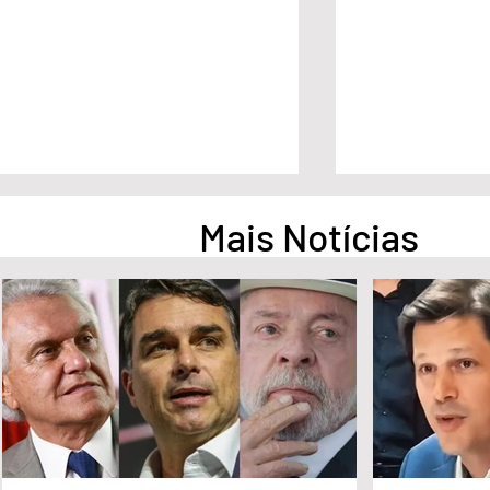
Mais Notícias
Pesquisa aponta empate
Pesquisa apont
técnico entre Ronaldo Caiado
na liderança d
e Flávio Bolsonaro em Goiás
Governo de Go