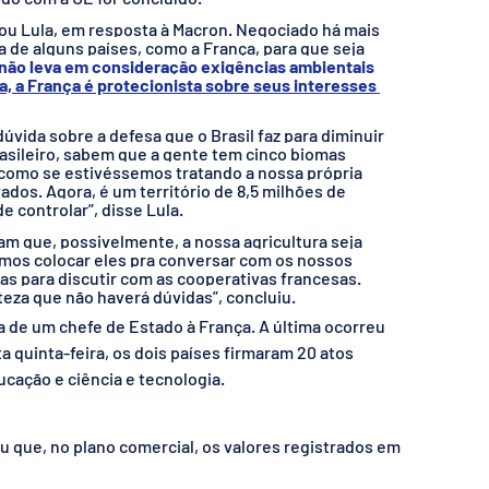
liou Lula, em resposta à Macron. Negociado há mais 
 de alguns países, como a França, para que seja 
o não leva em consideração exigências ambientais 
, a França é protecionista sobre seus interesses 
ida sobre a defesa que o Brasil faz para diminuir 
sileiro, sabem que a gente tem cinco biomas 
como se estivéssemos tratando a nossa própria 
os. Agora, é um território de 8,5 milhões de 
e controlar”, disse Lula.
am que, possivelmente, a nossa agricultura seja 
mos colocar eles pra conversar com os nossos 
as para discutir com as cooperativas francesas. 
za que não haverá dúvidas”, concluiu.
ta de um chefe de Estado à França. A última ocorreu 
 quinta-feira, os dois países firmaram 20 atos 
ucação e ciência e tecnologia.
ou que, no plano comercial, os valores registrados em 