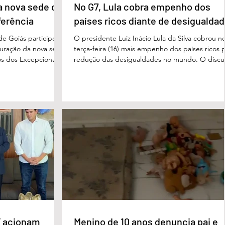
a nova sede da
No G7, Lula cobra empenho dos
ferência
países ricos diante de desigualda
de Goiás participou,
O presidente Luiz Inácio Lula da Silva cobrou n
uguração da nova sede
terça-feira (16) mais empenho dos países ricos 
s dos Excepcionais,
redução das desigualdades no mundo. O discu
o para o município e
foi feito em Évian, na França, durante a Cúpula
strito Federal. A
g7, que reúne as principais economias do mun
ta um importante
De acordo com o presidente, a desigualdade
de inclusão, educação
entre países ricos e pobres tem aumentado. “
ltidisciplinar às
desafios se multiplicam, mas a solidariedade
a estrutura foi
internacional encolhe. A distância que separa a
imento, dese
prosperidade de Évian da realidade enfrentada
 acionam
Menino de 10 anos denuncia pai e