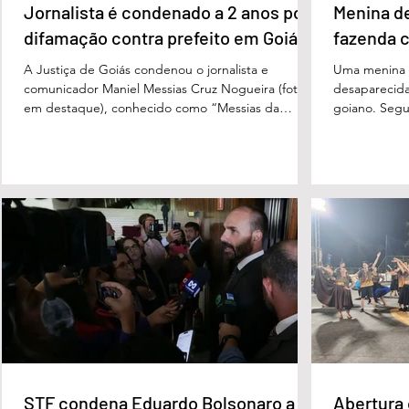
Jornalista é condenado a 2 anos por
Menina d
difamação contra prefeito em Goiás
fazenda 
A Justiça de Goiás condenou o jornalista e
Uma menina d
comunicador Maniel Messias Cruz Nogueira (foto
desaparecida
em destaque), conhecido como “Messias da
goiano. Segun
Gente”, a dois anos de detenção pelo crime de
Cândido da Ro
difamação contra o ex-prefeito de Edéia, José
manhã dessa 
Wagner Neves de Andrade. A sentença foi
do Paraíso, n
proferida pelo juiz Hermes Pereira Vidigal, da Vara
terça-feira (
Criminal da Comarca de Edéia. O jornalista
de Bombeiros
contesta a decisão e diz que sofre perseguição.
mata fechada
Apesar da condenação, a pena será cumprida em
com o tenente
regime inicialmente aberto e
STF condena Eduardo Bolsonaro a
Abertura 