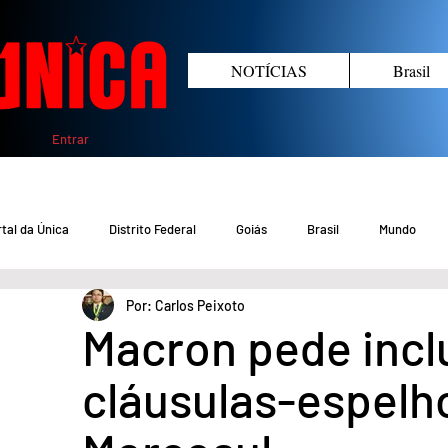
NOTÍCIAS
Brasil
Entrar
tal da Única
Distrito Federal
Goiás
Brasil
Mundo
Por: Carlos Peixoto
COVID-19 DF
COVID-19 Brasil
Crimes no DF e Goiás
Gover
Macron pede incl
cláusulas-espelh
Crime em Goiás
Crimes no DF
Saúde
Educação
M