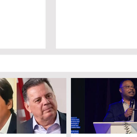
a Daniel Vilela
No G7, Lula cobra empenho
a disputa pelo
dos países ricos diante de
iás
desigualdades