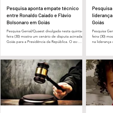
Pesquisa aponta empate técnico
Pesquisa 
entre Ronaldo Caiado e Flávio
liderança
Bolsonaro em Goiás
Goiás
Pesquisa Genial/Quaest divulgada nesta quinta-
Pesquisa Gen
feira (30) mostra um cenário de disputa acirrada em
feira (30) mo
Goiás para a Presidência da República. O ex-
na liderança
governador Ronaldo Caiado (PSD) aparece com
tanto nas in
33% das intenções de voto no primeiro turno,
quanto em u
seguido pelo senador Flávio Bolsonaro (PL), com
turno. No ce
27%. Considerando a margem de erro de três
turno, Danie
pontos percentuais, os dois estão em empate
de voto, seg
técnico. Na terceira colocação está o presidente
Perillo (PSD
Luiz Inácio Lula da Silva (PT), com 23% das
Morais (PL),
intenções de voto. Os
3%, e