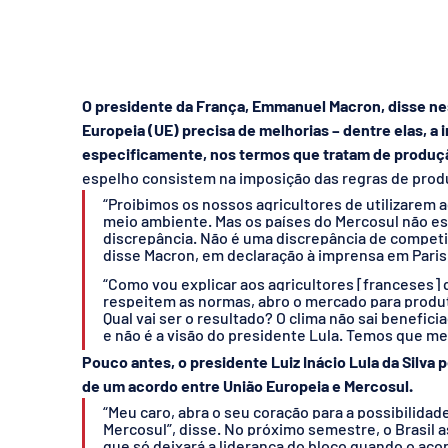
O presidente da França, Emmanuel Macron, disse nes
Europeia (UE) precisa de melhorias – dentre elas, a 
especificamente, nos termos que tratam de produçã
espelho consistem na imposição das regras de prod
“Proibimos os nossos agricultores de utilizarem a
meio ambiente. Mas os países do Mercosul não e
discrepância. Não é uma discrepância de competi
disse Macron, em declaração à imprensa em Paris,
“Como vou explicar aos agricultores [franceses]
respeitem as normas, abro o mercado para prod
Qual vai ser o resultado? O clima não sai benefici
e não é a visão do presidente Lula. Temos que me
Pouco antes, o presidente Luiz Inácio Lula da Silva 
de um acordo entre União Europeia e Mercosul.
“Meu caro, abra o seu coração para a possibilida
Mercosul”, disse. No próximo semestre, o Brasil 
que só deixará a liderança do bloco quando o aco