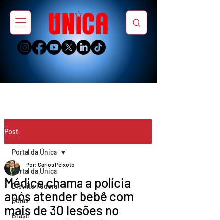
Post
Portal da Única
Por: Carlos Peixoto
Portal da Única
Médica chama a polícia
Distrito Federal
após atender bebê com
Goiás
mais de 30 lesões no
Brasil