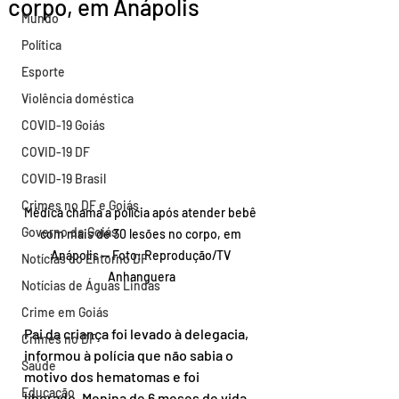
corpo, em Anápolis
Mundo
Política
Esporte
Violência doméstica
COVID-19 Goiás
COVID-19 DF
COVID-19 Brasil
Crimes no DF e Goiás
Médica chama a polícia após atender bebê 
Governo de Goiás
com mais de 30 lesões no corpo, em 
Anápolis — Foto: Reprodução/TV 
Notícias do Entorno DF
Anhanguera
Notícias de Águas Lindas
Crime em Goiás
Pai da criança foi levado à delegacia, 
Crimes no DF
informou à polícia que não sabia o 
Saúde
motivo dos hematomas e foi 
Educação
liberado. Menina de 6 meses de vida 