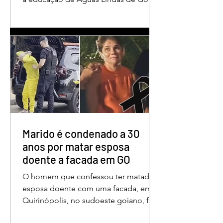
reunindo profissionais da rede
municipal em um ambiente preparado
para promover conhecimento,
reflexão, troca de experiências e
valorização daqueles que exercem um
papel fundamental na formação das
futuras gerações. Durante o evento, o
secretário municipal de Educação,
Denildson Oliveira, destacou que o
fórum nasceu do desejo de oferecer
aos educadores muito mais do que
Marido é condenado a 30
um
anos por matar esposa
doente a facada em GO
O homem que confessou ter matado a
esposa doente com uma facada, em
Quirinópolis, no sudoeste goiano, foi
condenado a 30 anos de prisão por