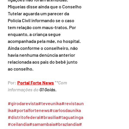
Miqueias disse ainda que o Conselho 
Tutelar aguarda um parecer da 
Polícia Civil informando se o caso 
tem relação com maus-tratos. Por 
enquanto, a criança segue 
acompanhada pela mãe, no hospital. 
Ainda conforme o conselheiro, não 
havia nenhuma denúncia anterior 
relacionada aos pais do bebê junto 
ao conselho.
Por: 
Portal Forte News
 *
*Com 
informações do 
G1 Goiás.
#girodarevista
#teveunika
#revistaun
ika
#portalfortenews
#carlosdaunika
#distritofederal
#brasília
#taguatinga
#ceilandia
#samambaia
#brazlandia
#