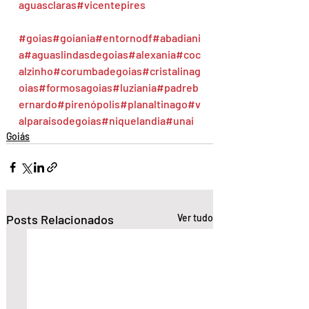
aguasclaras
#vicentepires
#goias
#goiania
#entornodf
#abadiani
a
#aguaslindasdegoias
#alexania
#coc
alzinho
#corumbadegoias
#cristalinag
oias
#formosagoias
#luziania
#padreb
ernardo
#pirenópolis
#planaltinago
#v
alparaisodegoias
#niquelandia
#unai
Goiás
Posts Relacionados
Ver tudo