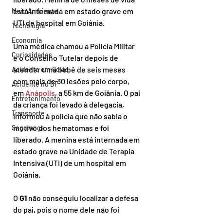
está internada em estado grave em 
Meio Ambiente
UTI de hospital em Goiânia.
Tecnologia
Economia
Uma médica chamou a Polícia Militar 
Curiosidades
e o Conselho Tutelar depois de 
atender uma bebê de seis meses 
Acidente em Goiás
com mais de 30 lesões pelo corpo, 
Acidente no DF
em 
Anápolis
, a 55 km de Goiânia. O pai 
Entretenimento
da criança foi levado à delegacia, 
Transporte
informou à polícia que não sabia o 
motivo dos hematomas e foi 
Segurança
liberado. A menina está internada em 
estado grave na Unidade de Terapia 
Intensiva (UTI) de um hospital em 
Goiânia.
O 
G1 
não conseguiu localizar a defesa 
do pai, pois o nome dele não foi 