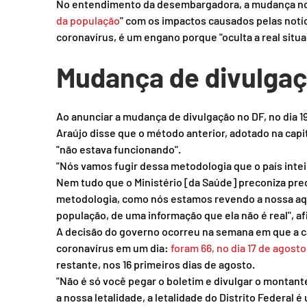
No entendimento da desembargadora, a mudança no c
da população
" com os impactos causados pelas notí
coronavírus, é um engano porque "oculta a real situa
Mudança de divulga
Ao anunciar a mudança de divulgação no DF, no dia 1
Araújo disse que o método anterior, adotado na capit
"não estava funcionando".
"Nós vamos fugir dessa metodologia que o país intei
Nem tudo que o Ministério [da Saúde] preconiza prec
metodologia, como nós estamos revendo a nossa aqui
população, de uma informação que ela não é real", a
A decisão do governo ocorreu na semana em que a ca
coronavírus em um dia: 
foram 66, no dia 17 de agosto
restante, nos 16 primeiros dias de agosto.
"Não é só você pegar o boletim e divulgar o montante
a nossa letalidade, a letalidade do Distrito Federal 