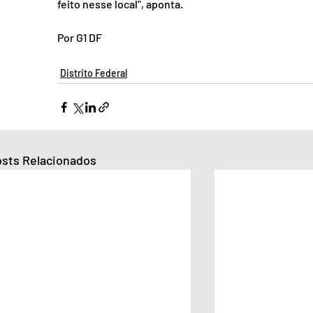
feito nesse local", aponta.
Por G1 DF
Distrito Federal
sts Relacionados