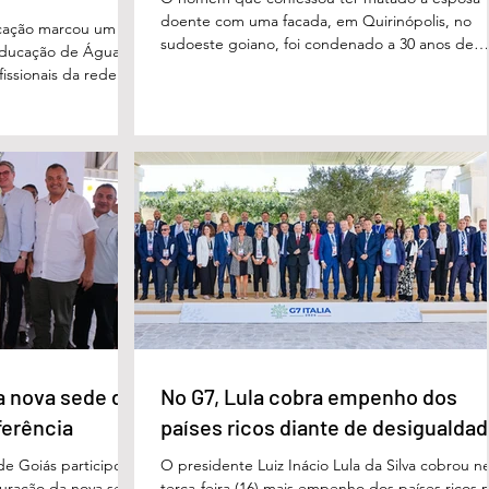
doente com uma facada, em Quirinópolis, no
cação marcou um
sudoeste goiano, foi condenado a 30 anos de
educação de Águas
prisão por femicídio qualificado. O crime ocorr
issionais da rede
em outubro de 2025, na casa do casal. À época
eparado para
Cléria Rosa de Moraes se recuperava de um
xão, troca de
Acidente Vascular Cerebral (AVC) e estava em
aqueles que exercem
condição de fragilidade física. De acordo com o
ação das futuras
processo, Cléria foi morta com um único golpe
 secretário municipal
faca no pescoço, enquanto estava no quarto
ra, destacou que o
repousando, desferido pelo
erecer aos
ue um
a nova sede da
No G7, Lula cobra empenho dos
ferência
países ricos diante de desigualda
de Goiás participou,
O presidente Luiz Inácio Lula da Silva cobrou n
uguração da nova sede
terça-feira (16) mais empenho dos países ricos 