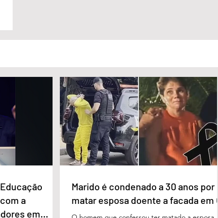
e Educação
Marido é condenado a 30 anos por
 com a
matar esposa doente a facada em
adores em
O homem que confessou ter matado a esposa