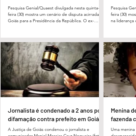
Pesquisa Genial/Quaest divulgada nesta quinta-
Pesquisa Gen
feira (30) mostra um cenário de disputa acirrada em
feira (30) mo
Goiás para a Presidência da República. O ex-
na liderança
governador Ronaldo Caiado (PSD) aparece com
tanto nas in
33% das intenções de voto no primeiro turno,
quanto em u
seguido pelo senador Flávio Bolsonaro (PL), com
turno. No ce
27%. Considerando a margem de erro de três
turno, Danie
pontos percentuais, os dois estão em empate
de voto, seg
técnico. Na terceira colocação está o presidente
Perillo (PSD
Luiz Inácio Lula da Silva (PT), com 23% das
Morais (PL),
intenções de voto. Os
3%, e
Jornalista é condenado a 2 anos por
Menina d
difamação contra prefeito em Goiás
fazenda 
A Justiça de Goiás condenou o jornalista e
Uma menina d
comunicador Maniel Messias Cruz Nogueira (foto
desaparecida