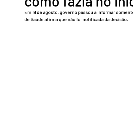
como fazia no in
Acidente em Goiás
Acidente no DF
Entretenimento
Tra
Em 19 de agosto, governo passou a informar somente 
de Saúde afirma que não foi notificada da decisão.