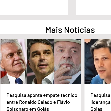
Mais Notícias
Deputados do MDB-DF
Quem é o Jorna
acionam direção nacional
Peixoto, home
após apoio de Wellington Luiz
CLDF no Dia d
a Celina Leão
Pesquisa aponta empate técnico
Pesquisa 
entre Ronaldo Caiado e Flávio
liderança
Bolsonaro em Goiás
Goiás