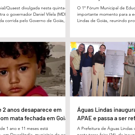
Águas Lindas
ial/Quaest divulgada nesta quinta-
O 1º Fórum Municipal de Edu
stra o governador Daniel Vilela (MDB)
importante momento para a 
 da corrida pelo Governo de Goiás,
Lindas de Goiás, reunindo prof
tenções de voto para o primeiro turno
municipal em um ambiente pr
ma eventual disputa de segundo
promover conhecimento, refle
nário estimulado para o primeiro
experiências e valorização d
l Vilela aparece com 37% das intenções
um papel fundamental na form
uido pelo ex-governador Marconi
gerações. Durante o evento, o
B), com 21%. Em seguida estão Wilder
de Educação, Denildson Olivei
 com 11%, Luis Cesar Bueno (PT), com
fórum nasceu do desejo de of
educadores muito mais do q
e 2 anos desaparece em
Águas Lindas inaugur
com mata fechada em Goiás
APAE e passa a ser re
e 1 ano e 11 meses está
A Prefeitura de Águas Lindas 
, em Doverlândia, município do oeste
nesta terça-feira (16), da ina