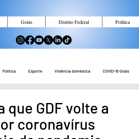
Goiás
Distrito Federal
Política
Política
Esporte
Violência doméstica
COVID-19 Goiás
no de Goiás
Notícias do Entorno DF
Notícias de Águas Lindas
a que GDF volte a
por coronavírus
eio Ambiente
Tecnologia
Economia
Curiosidades