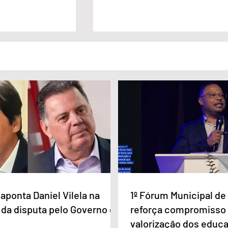
lista Carlos
Câmara Legislativa do Distrito
nageado pela
Federal homenagea os
a Imprensa
jornalistas no Dia da Imprensa
aponta Daniel Vilela na
1º Fórum Municipal d
 da disputa pelo Governo de
reforça compromisso
valorização dos educ