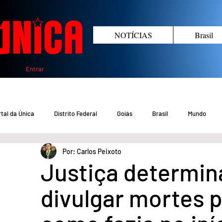
NOTÍCIAS
Brasil
Entrar
tal da Única
Distrito Federal
Goiás
Brasil
Mundo
Por: Carlos Peixoto
COVID-19 DF
COVID-19 Brasil
Crimes no DF e Goiás
Gover
Justiça determin
divulgar mortes 
Crime em Goiás
Crimes no DF
Saúde
Educação
M