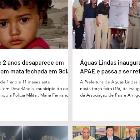
uido pelo ex-governador Marconi
gerações. Durante o evento, o
B), com 21%. Em seguida estão Wilder
de Educação, Denildson Olivei
 com 11%, Luis Cesar Bueno (PT), com
fórum nasceu do desejo de of
educadores muito mais do q
e 2 anos desaparece em
Águas Lindas inaugur
com mata fechada em Goiás
APAE e passa a ser re
e 1 ano e 11 meses está
A Prefeitura de Águas Lindas 
, em Doverlândia, município do oeste
nesta terça-feira (16), da ina
do a Polícia Militar, Maria Fernanda
da Associação de Pais e Amigo
cha foi vista pela última vez na
considerada um marco históric
segunda-feira (15/6), na Fazenda Vale
toda a região do Entorno do Di
a zona rural, e até a manhã desta
entrega da unidade represen
16/6) não havia sido localizada. O Corpo
avanço nas políticas públicas 
 realiza buscas na região, que é de
especializada e atendimento mu
 e próxima ao Rio Paraíso. De acordo
pessoas com deficiência. A nov