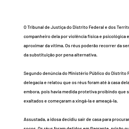
O Tribunal de Justiça do Distrito Federal e dos Terri
companheiro dela por violência física e psicológica 
aproximar da vítima. Os réus poderão recorrer da se
da substituição por pena alternativa.
Segundo denúncia do Ministério Público do Distrito F
delegacia e relatou que os réus foram até à casa de
embora, pois havia medida protetiva proibindo que 
exaltados e começaram a xingá-la e ameaçá-la.
Assustada, a idosa decidiu sair de casa para procurar
socos. Os réus foram detidos em flagrante, prisão qu