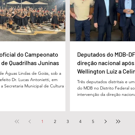
 Vivaldo Alves da Silva Filho, da Polí
projetada para oferecer acolh
oficial do Campeonato
Deputados do MDB-DF
 de Quadrilhas Juninas
direção nacional após
Wellington Luiz a Celi
 de Águas Lindas de Goiás, sob a
feito Dr. Lucas Antonietti, em
Três deputados distritais e u
 a Secretaria Municipal de Cultura e
do MDB no Distrito Federal sol
 a gestão do secretário Wilson
intervenção da direção nacion
lizou na noite do último sábado (30/05)
decisões do diretório regional
ão demonstrativa de abertura do
encaminhado ao presidente n
unicipal de Quadrilhas Juninas. O
Baleia Rossi, após declaraçõe
u o início da programação oficial da
regional da sigla, Wellington 
1
2
3
4
5
que percorrerá diversas festividades
governadora Celina Leão e em
culturais ao longo do mês de junho,
diante das divergências políti