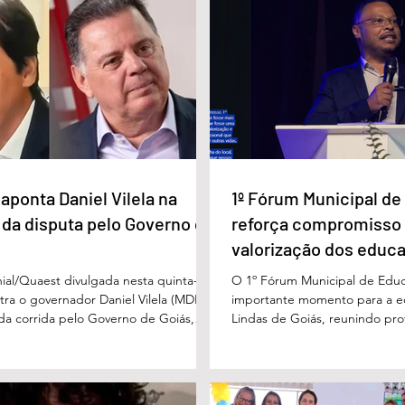
lista Carlos
Câmara Legislativa do Distrito
nageado pela
Federal homenagea os
a Imprensa
jornalistas no Dia da Imprensa
aponta Daniel Vilela na
1º Fórum Municipal d
 da disputa pelo Governo de
reforça compromisso
valorização dos educ
Águas Lindas
ial/Quaest divulgada nesta quinta-
O 1º Fórum Municipal de Edu
stra o governador Daniel Vilela (MDB)
importante momento para a 
 da corrida pelo Governo de Goiás,
Lindas de Goiás, reunindo prof
tenções de voto para o primeiro turno
municipal em um ambiente pr
ma eventual disputa de segundo
promover conhecimento, refle
nário estimulado para o primeiro
experiências e valorização d
l Vilela aparece com 37% das intenções
um papel fundamental na form