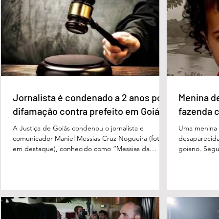
pontos percentuais, os dois estão em empate
de voto, seg
técnico. Na terceira colocação está o presidente
Perillo (PSD
Luiz Inácio Lula da Silva (PT), com 23% das
Morais (PL),
intenções de voto. Os
3%, e
Jornalista é condenado a 2 anos por
Menina d
difamação contra prefeito em Goiás
fazenda 
A Justiça de Goiás condenou o jornalista e
Uma menina d
comunicador Maniel Messias Cruz Nogueira (foto
desaparecida
em destaque), conhecido como “Messias da
goiano. Segun
Gente”, a dois anos de detenção pelo crime de
Cândido da Ro
difamação contra o ex-prefeito de Edéia, José
manhã dessa 
Wagner Neves de Andrade. A sentença foi
do Paraíso, n
proferida pelo juiz Hermes Pereira Vidigal, da Vara
terça-feira (
Criminal da Comarca de Edéia. O jornalista
de Bombeiros
contesta a decisão e diz que sofre perseguição.
mata fechada