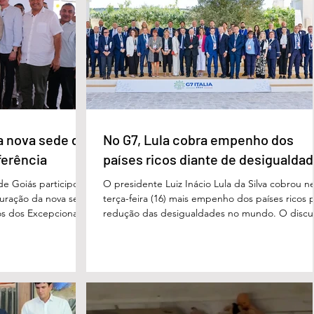
processo, Cléria foi morta com um único golpe
 secretário municipal
faca no pescoço, enquanto estava no quarto
ra, destacou que o
repousando, desferido pelo
erecer aos
ue um
a nova sede da
No G7, Lula cobra empenho dos
ferência
países ricos diante de desigualda
de Goiás participou,
O presidente Luiz Inácio Lula da Silva cobrou n
uguração da nova sede
terça-feira (16) mais empenho dos países ricos 
s dos Excepcionais,
redução das desigualdades no mundo. O discu
o para o município e
foi feito em Évian, na França, durante a Cúpula
strito Federal. A
g7, que reúne as principais economias do mun
ta um importante
De acordo com o presidente, a desigualdade
de inclusão, educação
entre países ricos e pobres tem aumentado. “
ltidisciplinar às
desafios se multiplicam, mas a solidariedade
a estrutura foi
internacional encolhe. A distância que separa a