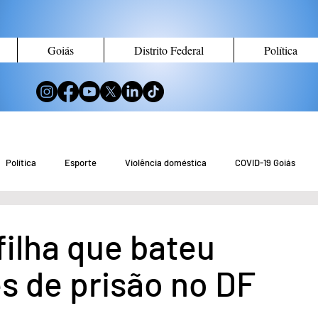
Goiás
Distrito Federal
Política
Política
Esporte
Violência doméstica
COVID-19 Goiás
no de Goiás
Notícias do Entorno DF
Notícias de Águas Lindas
filha que bateu
s de prisão no DF
eio Ambiente
Tecnologia
Economia
Curiosidades