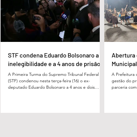
Apesar da condenação, a pena será cumprida em
com o tenente
regime inicialmente aberto e
STF condena Eduardo Bolsonaro a
Abertura 
inelegibilidade e a 4 anos de prisão
Municipal
A Primeira Turma do Supremo Tribunal Federal
A Prefeitura
(STF) condenou nesta terça-feira (16) o ex-
gestão do pre
deputado Eduardo Bolsonaro a 4 anos e dois
parceria com
meses anos de prisão em regime semiaberto pelo
Turismo, sob
crime de coação no curso do processo. Cabe
Carvalho, rea
recurso contra a decisão. Além do tempo de
a apresentaç
prisão, o ex-deputado foi condenado a oito anos
Campeonato M
de inelegibilidade e à perda do cargo de escrivão
evento marco
da Polícia Federal. Por unanimidade, o colegiado
competição, 
concordou com a acusação apresentada pela
religiosas e 