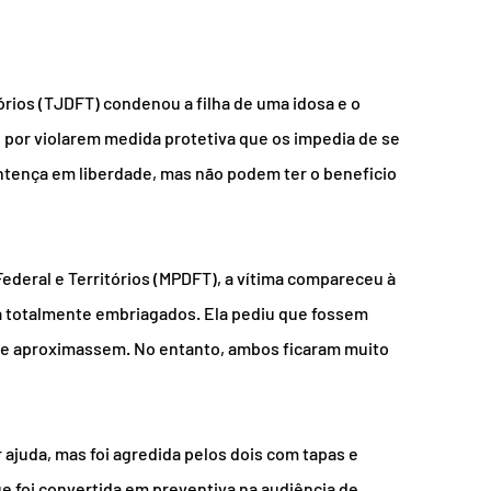
tórios (TJDFT) condenou a filha de uma idosa e o 
e por violarem medida protetiva que os impedia de se 
ntença em liberdade, mas não podem ter o beneficio 
ederal e Territórios (MPDFT), a vítima compareceu à 
la totalmente embriagados. Ela pediu que fossem 
se aproximassem. No entanto, ambos ficaram muito 
 ajuda, mas foi agredida pelos dois com tapas e 
e foi convertida em preventiva na audiência de 