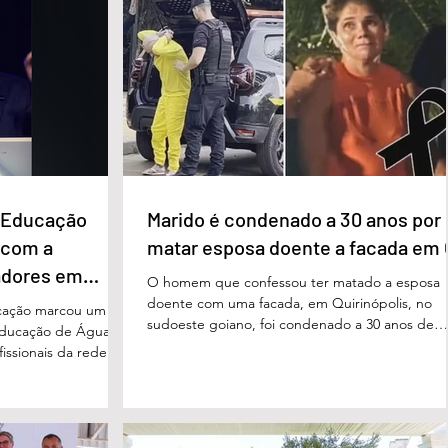
e Educação
Marido é condenado a 30 anos por
 com a
matar esposa doente a facada em
adores em
O homem que confessou ter matado a esposa
doente com uma facada, em Quirinópolis, no
cação marcou um
sudoeste goiano, foi condenado a 30 anos de
educação de Águas
prisão por femicídio qualificado. O crime ocorr
issionais da rede
em outubro de 2025, na casa do casal. À época
eparado para
Cléria Rosa de Moraes se recuperava de um
xão, troca de
Acidente Vascular Cerebral (AVC) e estava em
aqueles que exercem
condição de fragilidade física. De acordo com o
ação das futuras