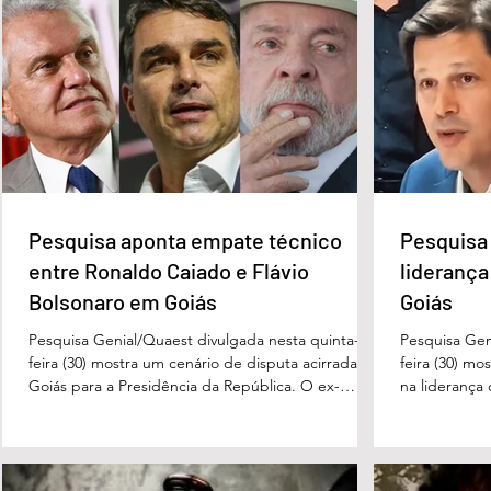
Deputados do MDB-DF
Quem é o Jorna
acionam direção nacional
Peixoto, home
após apoio de Wellington Luiz
CLDF no Dia d
a Celina Leão
Pesquisa aponta empate técnico
Pesquisa 
entre Ronaldo Caiado e Flávio
liderança
Bolsonaro em Goiás
Goiás
Pesquisa Genial/Quaest divulgada nesta quinta-
Pesquisa Gen
feira (30) mostra um cenário de disputa acirrada em
feira (30) mo
Goiás para a Presidência da República. O ex-
na liderança
governador Ronaldo Caiado (PSD) aparece com
tanto nas in
33% das intenções de voto no primeiro turno,
quanto em u
seguido pelo senador Flávio Bolsonaro (PL), com
turno. No ce
27%. Considerando a margem de erro de três
turno, Danie