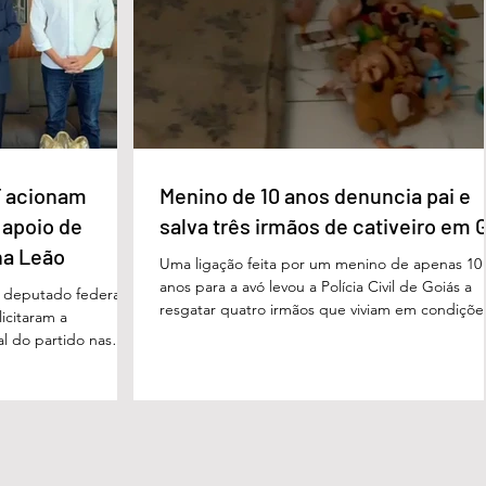
imento, dese
prosperidade de Évian da realidade enfrentada
 acionam
Menino de 10 anos denuncia pai e
 apoio de
salva três irmãos de cativeiro em 
na Leão
Uma ligação feita por um menino de apenas 10
anos para a avó levou a Polícia Civil de Goiás a
m deputado federal
resgatar quatro irmãos que viviam em condiçõe
icitaram a
degradantes e sob constante vigilância do próp
al do partido nas
pai em Luziânia, no Entorno do Distrito Federal
. O pedido foi
caso foi descoberto na madrugada desta sexta-
acional do MDB,
feira (5/6), quando a criança conseguiu pedir
s do presidente
socorro à avó. Horas depois, voltou a ligar
Luiz, em defesa da
relatando a situação de sofrimento vivida por el
 tom conciliador
pelos irmãos, de 8, 6 e 4 anos. A denúncia mobi
cas com o ex-