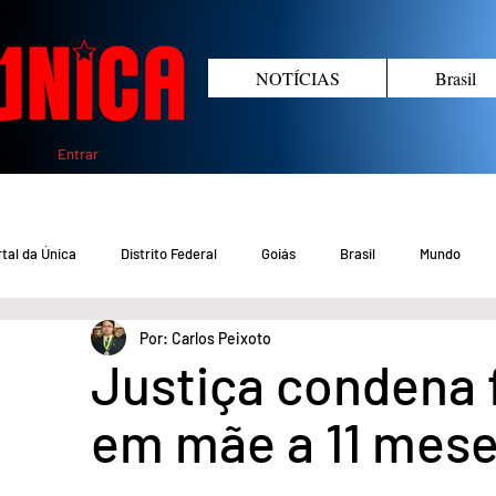
NOTÍCIAS
Brasil
Entrar
tal da Única
Distrito Federal
Goiás
Brasil
Mundo
Por: Carlos Peixoto
COVID-19 DF
COVID-19 Brasil
Crimes no DF e Goiás
Gover
Justiça condena 
em mãe a 11 mese
Crime em Goiás
Crimes no DF
Saúde
Educação
M