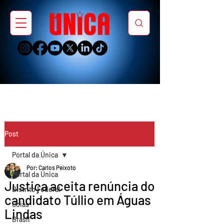
Post
Portal da Única
Por: Carlos Peixoto
Portal da Única
Justiça aceita renúncia do
Distrito Federal
candidato Túllio em Águas
Goiás
Lindas
Brasil