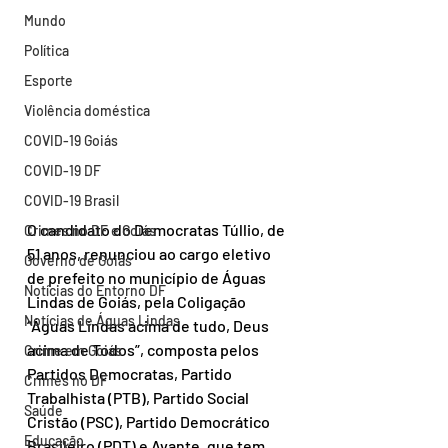
Mundo
Política
Esporte
Violência doméstica
COVID-19 Goiás
COVID-19 DF
COVID-19 Brasil
O candidato do Democratas Túllio, de 
Crimes no DF e Goiás
51 anos, renunciou ao cargo eletivo 
Governo de Goiás
de prefeito no município de Águas 
Notícias do Entorno DF
Lindas de Goiás, pela Coligação 
Notícias de Águas Lindas
“Águas Lindas acima de tudo, Deus 
acima de Todos”, composta pelos 
Crime em Goiás
Partidos Democratas, Partido 
Crimes no DF
Trabalhista (PTB), Partido Social 
Saúde
Cristão (PSC), Partido Democrático 
Educação
Brasileiro (PDT) e Avante, que tem 