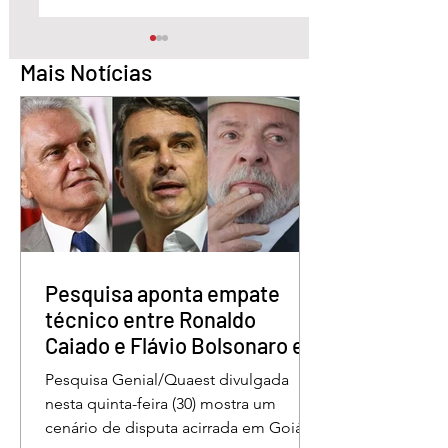
Mais Notícias
Águas Lindas inaugura
Abertura oficial d
nova sede da APAE e
Campeonato Munic
passa a ser referência
de Quadrilhas Jun
Pesquisa aponta empate
técnico entre Ronaldo
Caiado e Flávio Bolsonaro em
Goiás
Pesquisa Genial/Quaest divulgada
nesta quinta-feira (30) mostra um
cenário de disputa acirrada em Goiás