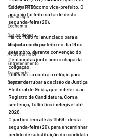
Godoy (PTB) como vice-prefeito. O 
Meio Ambiente
anúncio foi feito na tarde desta 
Tecnologia
segunda-feira (26).
Economia
Curiosidades
Marco Túlio foi anunciado para a 
disputa como prefeito no dia 16 de 
Acidente em Goiás
setembro, durante convenção do 
Acidente no DF
Democratas junto com a chapa da 
Entretenimento
coligação.
Transporte
Túllio corria contra o relógio para 
tentar derrubar a decisão da Justiça 
Segurança
Eleitoral de Goiás, que indeferiu ao 
Registro de Candidatura. Com a 
sentença, Túllio fica inelegível até 
2026.
O partido tem até às 11h59 – desta 
segunda-feira (26), para encaminhar 
pedido de substituição do candidato 