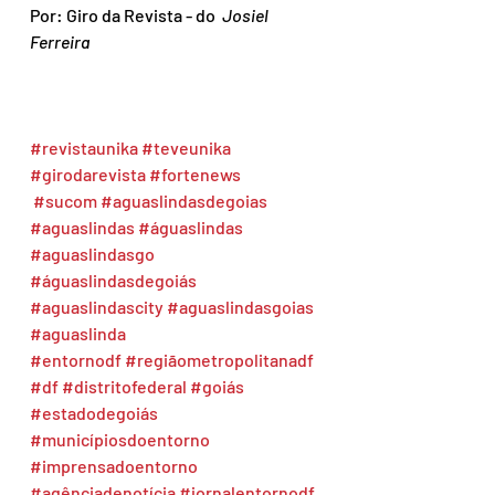
Por: Giro da Revista - do 
 Josiel 
Ferreira
#revistaunika
#teveunika
#girodarevista
#fortenews
#sucom
#aguaslindasdegoias
#aguaslindas
#águaslindas
#aguaslindasgo
#águaslindasdegoiás
#aguaslindascity
#aguaslindasgoias
#aguaslinda
#entornodf
#regiãometropolitanadf
#df
#distritofederal
#goiás
#estadodegoiás
#municípiosdoentorno
#imprensadoentorno
#agênciadenotícia
#jornalentornodf