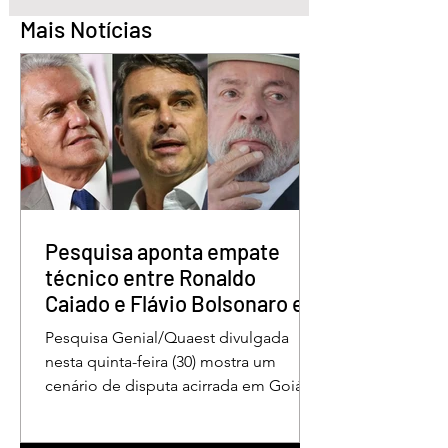
Mais Notícias
Quem é o Jornalista
Câmara Legislativ
Carlos Peixoto,
Distrito Federal
homenageado pela
homenagea os
CLDF no Dia da
jornalistas no Dia 
Imprensa
Imprensa
Pesquisa aponta empate
técnico entre Ronaldo
Caiado e Flávio Bolsonaro em
Goiás
Pesquisa Genial/Quaest divulgada
nesta quinta-feira (30) mostra um
cenário de disputa acirrada em Goiás
para a Presidência da República. O ex-
governador Ronaldo Caiado (PSD)