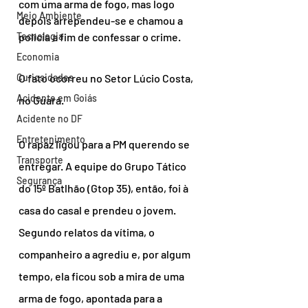
com uma arma de fogo, mas logo 
Meio Ambiente
depois arrependeu-se e chamou a 
Tecnologia
polícia a fim de confessar o crime.
Economia
Curiosidades
O fato ocorreu no Setor Lúcio Costa, 
Acidente em Goiás
no Guará.
Acidente no DF
Entretenimento
O rapaz ligou para a PM querendo se 
Transporte
entregar. A equipe do Grupo Tático 
Segurança
do 15º Batlhão (Gtop 35), então, foi à 
casa do casal e prendeu o jovem. 
Segundo relatos da vítima, o 
companheiro a agrediu e, por algum 
tempo, ela ficou sob a mira de uma 
arma de fogo, apontada para a 