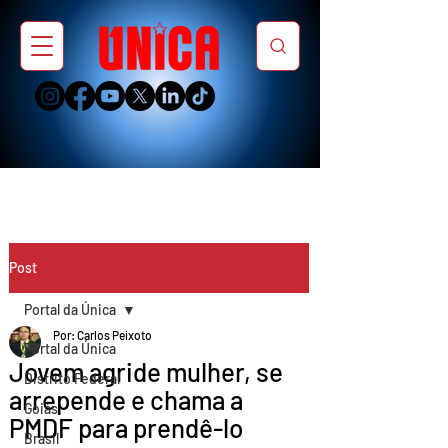
Post
Portal da Única
Por: Carlos Peixoto
Portal da Única
Jovem agride mulher, se
Distrito Federal
arrepende e chama a
Goiás
PMDF para prendê-lo
Brasil