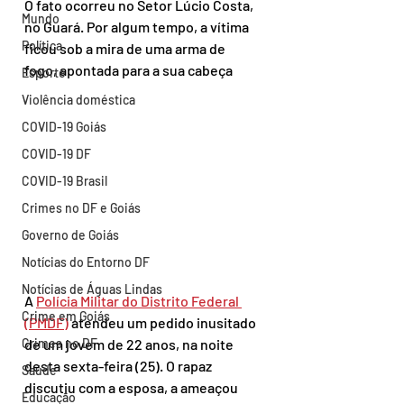
O fato ocorreu no Setor Lúcio Costa, 
Mundo
no Guará. Por algum tempo, a vítima 
Política
ficou sob a mira de uma arma de 
fogo, apontada para a sua cabeça
Esporte
Violência doméstica
COVID-19 Goiás
COVID-19 DF
COVID-19 Brasil
Crimes no DF e Goiás
Governo de Goiás
Notícias do Entorno DF
Notícias de Águas Lindas
A 
Polícia Militar do Distrito Federal 
Crime em Goiás
(PMDF)
 atendeu um pedido inusitado 
Crimes no DF
de um jovem de 22 anos, na noite 
desta sexta-feira (25). O rapaz 
Saúde
discutiu com a esposa, a ameaçou 
Educação