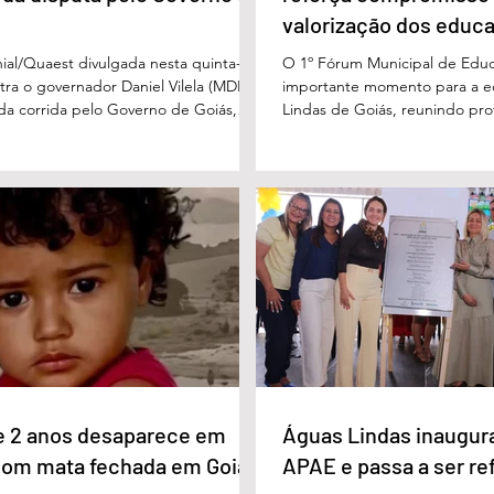
valorização dos educ
Águas Lindas
ial/Quaest divulgada nesta quinta-
O 1º Fórum Municipal de Edu
stra o governador Daniel Vilela (MDB)
importante momento para a 
 da corrida pelo Governo de Goiás,
Lindas de Goiás, reunindo prof
tenções de voto para o primeiro turno
municipal em um ambiente pr
ma eventual disputa de segundo
promover conhecimento, refle
nário estimulado para o primeiro
experiências e valorização d
l Vilela aparece com 37% das intenções
um papel fundamental na form
uido pelo ex-governador Marconi
gerações. Durante o evento, o
B), com 21%. Em seguida estão Wilder
de Educação, Denildson Olivei
 com 11%, Luis Cesar Bueno (PT), com
fórum nasceu do desejo de of
educadores muito mais do q
e 2 anos desaparece em
Águas Lindas inaugur
com mata fechada em Goiás
APAE e passa a ser re