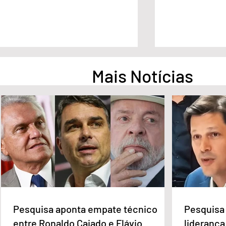
Mais Notícias
Pesquisa aponta empate
Pesquisa apont
técnico entre Ronaldo Caiado
na liderança d
e Flávio Bolsonaro em Goiás
Governo de Go
Pesquisa aponta empate técnico
Pesquisa 
entre Ronaldo Caiado e Flávio
liderança