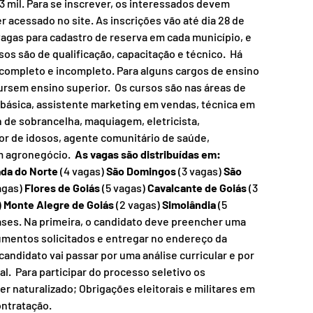
3 mil. Para se inscrever, os interessados devem 
r acessado no site. As inscrições vão até dia 28 de 
 vagas para cadastro de reserva em cada município, e 
s são de qualificação, capacitação e técnico.  Há 
completo e incompleto. Para alguns cargos de ensino 
rsem ensino superior.  Os cursos são nas áreas de 
ca básica, assistente marketing em vendas, técnica em 
 de sobrancelha, maquiagem, eletricista, 
r de idosos, agente comunitário de saúde, 
 agronegócio.  
As vagas são distribuídas em: 
da do Norte 
(4 vagas) 
São Domingos
 (3 vagas) 
São 
agas) 
Flores de Goiás
 (5 vagas) 
Cavalcante de Goiás
 (3 
 
Monte Alegre de Goiás
 (2 vagas) 
Simolândia
 (5 
ases. Na primeira, o candidato deve preencher uma 
cumentos solicitados e entregar no endereço da 
candidato vai passar por uma análise curricular e por 
.  Para participar do processo seletivo os 
er naturalizado; Obrigações eleitorais e militares em 
ntratação.  