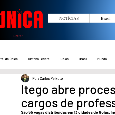
NOTÍCIAS
Brasil
Entrar
tal da Única
Distrito Federal
Goiás
Brasil
Mundo
Por: Carlos Peixoto
COVID-19 DF
COVID-19 Brasil
Crimes no DF e Goiás
Gover
Itego abre proces
cargos de profes
Crime em Goiás
Crimes no DF
Saúde
Educação
M
São 55 vagas distribuídas em 13 cidades de Goiás. In