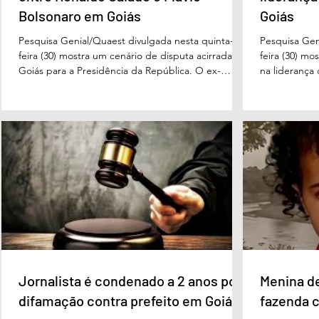
Bolsonaro em Goiás
Goiás
Pesquisa Genial/Quaest divulgada nesta quinta-
Pesquisa Gen
feira (30) mostra um cenário de disputa acirrada em
feira (30) mo
Goiás para a Presidência da República. O ex-
na liderança
governador Ronaldo Caiado (PSD) aparece com
tanto nas in
33% das intenções de voto no primeiro turno,
quanto em u
seguido pelo senador Flávio Bolsonaro (PL), com
turno. No ce
27%. Considerando a margem de erro de três
turno, Danie
pontos percentuais, os dois estão em empate
de voto, seg
técnico. Na terceira colocação está o presidente
Perillo (PSD
Luiz Inácio Lula da Silva (PT), com 23% das
Morais (PL),
intenções de voto. Os
3%, e
Jornalista é condenado a 2 anos por
Menina d
difamação contra prefeito em Goiás
fazenda 