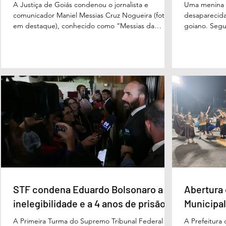
A Justiça de Goiás condenou o jornalista e
Uma menina d
comunicador Maniel Messias Cruz Nogueira (foto
desaparecida
em destaque), conhecido como “Messias da
goiano. Segun
Gente”, a dois anos de detenção pelo crime de
Cândido da Ro
difamação contra o ex-prefeito de Edéia, José
manhã dessa 
Wagner Neves de Andrade. A sentença foi
do Paraíso, n
proferida pelo juiz Hermes Pereira Vidigal, da Vara
terça-feira (
Criminal da Comarca de Edéia. O jornalista
de Bombeiros
contesta a decisão e diz que sofre perseguição.
mata fechada
Apesar da condenação, a pena será cumprida em
com o tenente
regime inicialmente aberto e
STF condena Eduardo Bolsonaro a
Abertura 
inelegibilidade e a 4 anos de prisão
Municipal
A Primeira Turma do Supremo Tribunal Federal
A Prefeitura