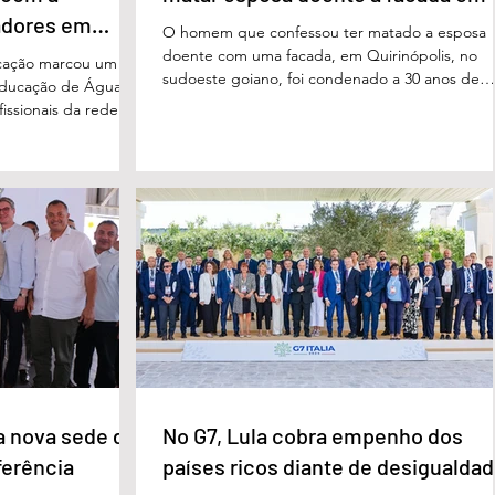
adores em
O homem que confessou ter matado a esposa
doente com uma facada, em Quirinópolis, no
cação marcou um
sudoeste goiano, foi condenado a 30 anos de
educação de Águas
prisão por femicídio qualificado. O crime ocorr
issionais da rede
em outubro de 2025, na casa do casal. À época
eparado para
Cléria Rosa de Moraes se recuperava de um
xão, troca de
Acidente Vascular Cerebral (AVC) e estava em
aqueles que exercem
condição de fragilidade física. De acordo com o
ação das futuras
processo, Cléria foi morta com um único golpe
 secretário municipal
faca no pescoço, enquanto estava no quarto
ra, destacou que o
repousando, desferido pelo
erecer aos
ue um
a nova sede da
No G7, Lula cobra empenho dos
ferência
países ricos diante de desigualda