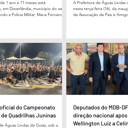
e 1 ano e 11 meses está
A Prefeitura de Águas Lindas 
, em Doverlândia, município do oeste
nesta terça-feira (16), da ina
do a Polícia Militar, Maria Fernanda
da Associação de Pais e Amigo
cha foi vista pela última vez na
considerada um marco históric
segunda-feira (15/6), na Fazenda Vale
toda a região do Entorno do Di
a zona rural, e até a manhã desta
entrega da unidade represen
16/6) não havia sido localizada. O Corpo
avanço nas políticas públicas 
 realiza buscas na região, que é de
especializada e atendimento mu
 e próxima ao Rio Paraíso. De acordo
pessoas com deficiência. A nov
 Vivaldo Alves da Silva Filho, da Polí
projetada para oferecer acolh
oficial do Campeonato
Deputados do MDB-DF
 de Quadrilhas Juninas
direção nacional após
Wellington Luiz a Celi
 de Águas Lindas de Goiás, sob a