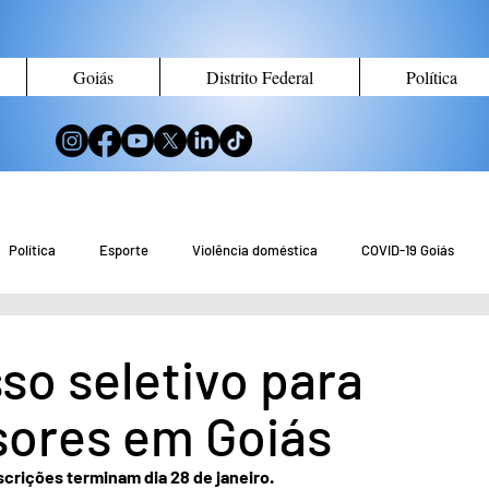
Goiás
Distrito Federal
Política
Política
Esporte
Violência doméstica
COVID-19 Goiás
no de Goiás
Notícias do Entorno DF
Notícias de Águas Lindas
so seletivo para
sores em Goiás
eio Ambiente
Tecnologia
Economia
Curiosidades
scrições terminam dia 28 de janeiro.