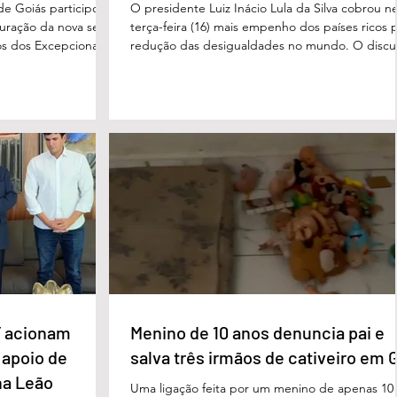
de Goiás participou,
O presidente Luiz Inácio Lula da Silva cobrou n
uguração da nova sede
terça-feira (16) mais empenho dos países ricos 
s dos Excepcionais,
redução das desigualdades no mundo. O discu
o para o município e
foi feito em Évian, na França, durante a Cúpula
strito Federal. A
g7, que reúne as principais economias do mun
ta um importante
De acordo com o presidente, a desigualdade
de inclusão, educação
entre países ricos e pobres tem aumentado. “
ltidisciplinar às
desafios se multiplicam, mas a solidariedade
a estrutura foi
internacional encolhe. A distância que separa a
imento, dese
prosperidade de Évian da realidade enfrentada
 acionam
Menino de 10 anos denuncia pai e
 apoio de
salva três irmãos de cativeiro em 
na Leão
Uma ligação feita por um menino de apenas 10