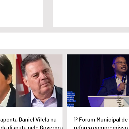
a Daniel Vilela
Marido é condenado a 30 anos
a disputa pelo
por matar esposa doente a
iás
facada em GO
aponta Daniel Vilela na
1º Fórum Municipal d
 da disputa pelo Governo de
reforça compromisso