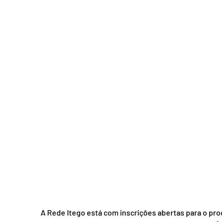
Acidente em Goiás
Acidente no DF
Entretenimento
Tra
A Rede Itego está com inscrições abertas para o pro