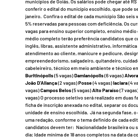
municípios de Goiás. Os salários pode chegar até R$ 
conferir o edital do município escolhido, que pode se
janeiro.  Confira o edital de cada município São seis
5% reservadas para pessoas com deficiência. Os curso
vagas para ensino superior completo, ensino médio 
médio completo terão preferência candidatos que cu
inglês, libras, assistente administrativo, informáti
atendimento ao cliente, manicure e pedicure, design
empreendedorismo, salgadeiro, quitandeiro, cuidado
cabeleireiro, técnico em meio ambiente e técnico em
Buritinópolis
 (5 vagas) 
Damianópolis
 (6 vagas) 
Alvora
João D’Aliança 
(2 vagas) 
Posse
 (4 vagas) 
Iaciara
 (4 v
vagas) 
Campos Belos
 (5 vagas) 
Alto Paraíso
 (7 vagas)
vagas) O processo seletivo será realizado em duas f
ficha de inscrição anexada no edital, separar os do
unidade de ensino escolhida.  Já na segunda fase, o 
uma redação, conforme o tema definido de cada edital
candidatos devem ter:  Nacionalidade brasileira ou s
dia; Idade mínima de 18 anos completos na data da co