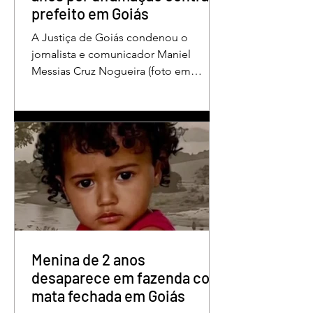
prefeito em Goiás
A Justiça de Goiás condenou o
jornalista e comunicador Maniel
Messias Cruz Nogueira (foto em
destaque), conhecido como “Messias
da Gente”, a dois anos de detenção
pelo crime de difamação contra o ex-
prefeito de Edéia, José Wagner Neves
de Andrade. A sentença foi proferida
pelo juiz Hermes Pereira Vidigal, da
Vara Criminal da Comarca de Edéia. O
jornalista contesta a decisão e diz que
sofre perseguição. Apesar da
condenação, a pena será cumprida em
regime inicialmente aberto e
Menina de 2 anos
desaparece em fazenda com
mata fechada em Goiás