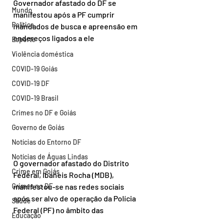
Governador afastado do DF se 
Mundo
manifestou após a PF cumprir 
Política
mandados de busca e apreensão em 
endereços ligados a ele
Esporte
Violência doméstica
COVID-19 Goiás
COVID-19 DF
COVID-19 Brasil
Crimes no DF e Goiás
Governo de Goiás
Notícias do Entorno DF
Notícias de Águas Lindas
O governador afastado do Distrito 
Crime em Goiás
Federal, Ibaneis Rocha (MDB), 
Crimes no DF
manifestou-se nas redes sociais 
após ser alvo de operação da Polícia 
Saúde
Federal (PF) no âmbito das 
Educação