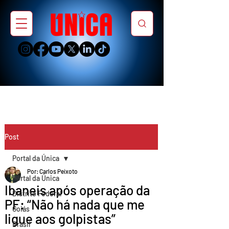
Post
Portal da Única
Por: Carlos Peixoto
Portal da Única
Ibaneis após operação da
Distrito Federal
PF: “Não há nada que me
Goiás
ligue aos golpistas”
Brasil