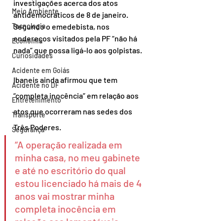
investigações acerca dos atos 
Meio Ambiente
antidemocráticos de 8 de janeiro. 
Tecnologia
Segundo o emedebista, nos 
endereços visitados pela PF “não há 
Economia
nada” que possa ligá-lo aos golpistas.
Curiosidades
Acidente em Goiás
Ibaneis ainda afirmou que tem 
Acidente no DF
“completa inocência” em relação aos 
Entretenimento
atos que ocorreram nas sedes dos 
Transporte
Três Poderes.
Segurança
“A operação realizada em 
minha casa, no meu gabinete 
e até no escritório do qual 
estou licenciado há mais de 4 
anos vai mostrar minha 
completa inocência em 