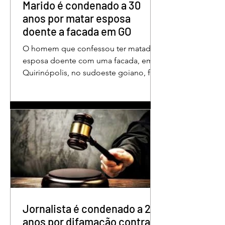
aos educadores muito mais do que
Marido é condenado a 30
um
anos por matar esposa
doente a facada em GO
O homem que confessou ter matado a
esposa doente com uma facada, em
Quirinópolis, no sudoeste goiano, foi
condenado a 30 anos de prisão por
femicídio qualificado. O crime ocorreu
em outubro de 2025, na casa do casal.
À época, Cléria Rosa de Moraes se
recuperava de um Acidente Vascular
Cerebral (AVC) e estava em condição
de fragilidade física. De acordo com o
processo, Cléria foi morta com um
único golpe de faca no pescoço,
enquanto estava no quarto
repousando, desferido pelo
Jornalista é condenado a 2
anos por difamação contra