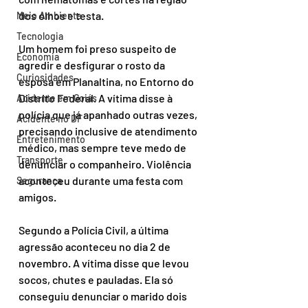
dos olhos e testa.
Meio Ambiente
Tecnologia
Um homem foi preso suspeito de 
Economia
agredir e desfigurar o rosto da 
Curiosidades
esposa em Planaltina, no Entorno do 
Distrito Federal. A vítima disse à 
Acidente em Goiás
polícia que já apanhado outras vezes, 
Acidente no DF
precisando inclusive de atendimento 
Entretenimento
médico, mas sempre teve medo de 
Transporte
denunciar o companheiro. Violência 
aconteceu durante uma festa com 
Segurança
amigos.
Segundo a Polícia Civil, a última 
agressão aconteceu no dia 2 de 
novembro. A vítima disse que levou 
socos, chutes e pauladas. Ela só 
conseguiu denunciar o marido dois 