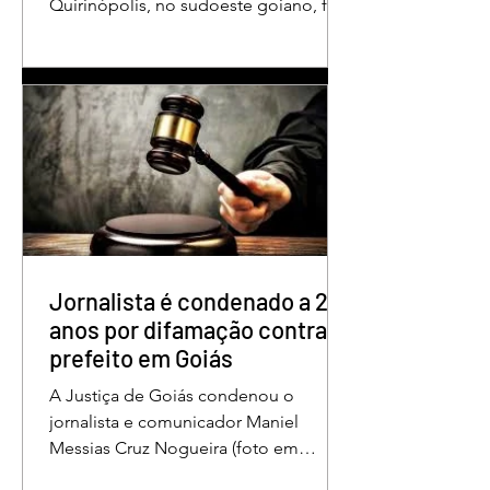
Quirinópolis, no sudoeste goiano, foi
condenado a 30 anos de prisão por
femicídio qualificado. O crime ocorreu
em outubro de 2025, na casa do casal.
À época, Cléria Rosa de Moraes se
recuperava de um Acidente Vascular
Cerebral (AVC) e estava em condição
de fragilidade física. De acordo com o
processo, Cléria foi morta com um
único golpe de faca no pescoço,
enquanto estava no quarto
repousando, desferido pelo
Jornalista é condenado a 2
anos por difamação contra
prefeito em Goiás
A Justiça de Goiás condenou o
jornalista e comunicador Maniel
Messias Cruz Nogueira (foto em
destaque), conhecido como “Messias