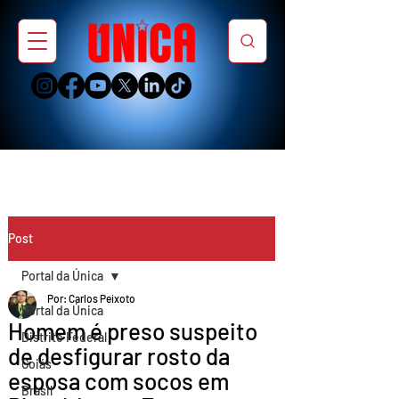
Post
Portal da Única
Por: Carlos Peixoto
Portal da Única
Homem é preso suspeito
Distrito Federal
de desfigurar rosto da
Goiás
esposa com socos em
Brasil