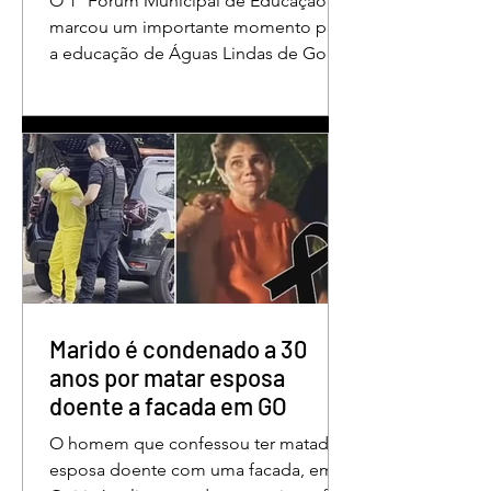
O 1º Fórum Municipal de Educação
em Águas Lindas
marcou um importante momento para
a educação de Águas Lindas de Goiás,
reunindo profissionais da rede
municipal em um ambiente preparado
para promover conhecimento,
reflexão, troca de experiências e
valorização daqueles que exercem um
papel fundamental na formação das
futuras gerações. Durante o evento, o
secretário municipal de Educação,
Denildson Oliveira, destacou que o
fórum nasceu do desejo de oferecer
aos educadores muito mais do que
Marido é condenado a 30
um
anos por matar esposa
doente a facada em GO
O homem que confessou ter matado a
esposa doente com uma facada, em