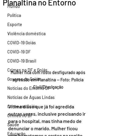
Planaltina no Entorno
Mundo
Política
Esporte
Violência doméstica
COVID-19 Goiás
COVID-19 DF
COVID-19 Brasil
Crimes no DF e Goiás
Mulher fica com rosto desfigurado após 
Governo de Goiás
agressão em Planaltina — Foto: Polícia 
Civil/Divulgação
Notícias do Entorno DF
Notícias de Águas Lindas
Vítima disse que já foi agredida 
Crime em Goiás
outras vezes, inclusive precisando ir 
Crimes no DF
para o hospital, mas tinha medo de 
Saúde
denunciar o marido. Mulher ficou 
Educação
com hematomas e cortes na região 