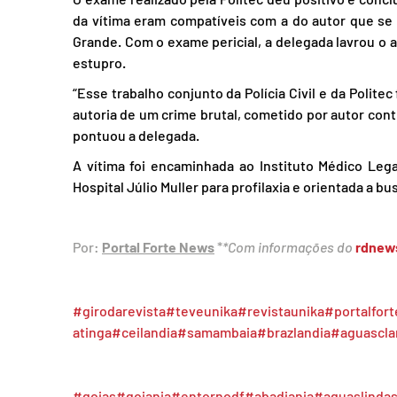
da vítima eram compatíveis com a do autor que se 
Grande. Com o exame pericial, a delegada lavrou o a
estupro.
“Esse trabalho conjunto da Polícia Civil e da Polit
autoria de um crime brutal, cometido por autor cont
pontuou a delegada.
A vítima foi encaminhada ao Instituto Médico Lega
Hospital Júlio Muller para profilaxia e orientada a b
Por: 
Portal Forte News
 *
*Com informações do 
rdnew
#girodarevista
#teveunika
#revistaunika
#portalfor
atinga
#ceilandia
#samambaia
#brazlandia
#aguascla
#goias
#goiania
#entornodf
#abadiania
#aguaslinda