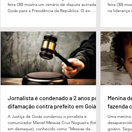
feira (30) mostra um cenário de disputa acirrada em
feira (30) mo
Goiás para a Presidência da República. O ex-
na liderança
governador Ronaldo Caiado (PSD) aparece com
tanto nas in
33% das intenções de voto no primeiro turno,
quanto em u
seguido pelo senador Flávio Bolsonaro (PL), com
turno. No ce
27%. Considerando a margem de erro de três
turno, Danie
pontos percentuais, os dois estão em empate
de voto, seg
técnico. Na terceira colocação está o presidente
Perillo (PSD
Luiz Inácio Lula da Silva (PT), com 23% das
Morais (PL),
intenções de voto. Os
3%, e
Jornalista é condenado a 2 anos por
Menina d
difamação contra prefeito em Goiás
fazenda 
A Justiça de Goiás condenou o jornalista e
Uma menina d
comunicador Maniel Messias Cruz Nogueira (foto
desaparecida
em destaque), conhecido como “Messias da
goiano. Segun