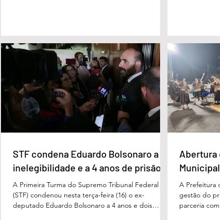
Gente”, a dois anos de detenção pelo crime de
Cândido da Ro
difamação contra o ex-prefeito de Edéia, José
manhã dessa 
Wagner Neves de Andrade. A sentença foi
do Paraíso, n
proferida pelo juiz Hermes Pereira Vidigal, da Vara
terça-feira (
Criminal da Comarca de Edéia. O jornalista
de Bombeiros
contesta a decisão e diz que sofre perseguição.
mata fechada
Apesar da condenação, a pena será cumprida em
com o tenente
regime inicialmente aberto e
STF condena Eduardo Bolsonaro a
Abertura 
inelegibilidade e a 4 anos de prisão
Municipal
A Primeira Turma do Supremo Tribunal Federal
A Prefeitura
(STF) condenou nesta terça-feira (16) o ex-
gestão do pre
deputado Eduardo Bolsonaro a 4 anos e dois
parceria com
meses anos de prisão em regime semiaberto pelo
Turismo, sob