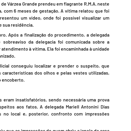
o de Várzea Grande prendeu em flagrante R.M.A. neste 
, com 6 meses de gestação. A vítima relatou que foi 
esentou um vídeo, onde foi possível visualizar um 
 sua residência.
pro. Após a finalização do procedimento, a delegada 
e sobreaviso da delegacia foi comunicada sobre a 
r atendimento à vítima. Ela foi encaminhada à unidade 
nizado.
cial conseguiu localizar e prender o suspeito, que 
características dos olhos e pelas vestes utilizadas, 
o encoberto.
 eram insatisfatórios, sendo necessária uma prova 
peitos aos fatos. A delegada Mariell Antonini Dias 
s no local e, posterior, confronto com impressões 
uiu que as impressões de quem abriu a janela da casa 