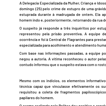
A Delegacia Especializada da Mulher, Criança e Idos
domingo (25) pelo crime de estupro de uma grávida
estuprada durante à madrugada de ontem. Ela apr
homem indo e, posteriormente, retornando da rua de
O suspeito já responde a três inquéritos por estu
representou pela prisão preventiva. A equipe d
ocorrência e foi à Central de Flagrantes para presta
especializada para acolhimento e atendimento huma
Com base nas informações passadas, a equipe poli
negou a autoria. A vítima reconheceu o autor pelas 
contudo informou que o suspeito estava com o rost
Mesmo com os indícios, os elementos informativos
técnica capaz que vinculasse efetivamente os sus
requisitou a coleta de fragmentos papiloscópico
papilares do homem.
O exame realizado pela Politec deu positivo e concl