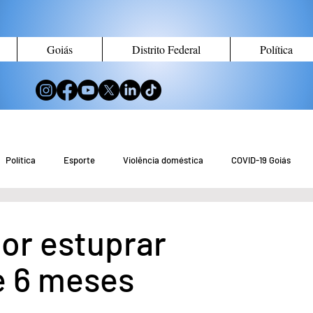
Goiás
Distrito Federal
Política
Política
Esporte
Violência doméstica
COVID-19 Goiás
no de Goiás
Notícias do Entorno DF
Notícias de Águas Lindas
or estuprar
e 6 meses
eio Ambiente
Tecnologia
Economia
Curiosidades