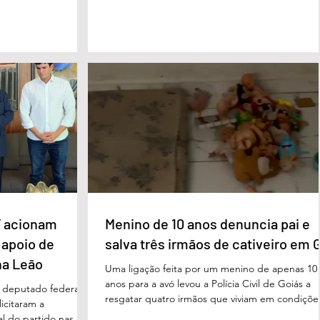
o para o município e
foi feito em Évian, na França, durante a Cúpula
strito Federal. A
g7, que reúne as principais economias do mun
ta um importante
De acordo com o presidente, a desigualdade
de inclusão, educação
entre países ricos e pobres tem aumentado. “
ltidisciplinar às
desafios se multiplicam, mas a solidariedade
a estrutura foi
internacional encolhe. A distância que separa a
imento, dese
prosperidade de Évian da realidade enfrentada
 acionam
Menino de 10 anos denuncia pai e
 apoio de
salva três irmãos de cativeiro em 
na Leão
Uma ligação feita por um menino de apenas 10
anos para a avó levou a Polícia Civil de Goiás a
m deputado federal
resgatar quatro irmãos que viviam em condiçõe
icitaram a
degradantes e sob constante vigilância do próp
al do partido nas