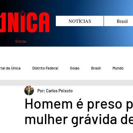
NOTÍCIAS
Brasil
Entrar
tal da Única
Distrito Federal
Goiás
Brasil
Mundo
Por: Carlos Peixoto
COVID-19 DF
COVID-19 Brasil
Crimes no DF e Goiás
Gover
Homem é preso p
mulher grávida d
Crime em Goiás
Crimes no DF
Saúde
Educação
M