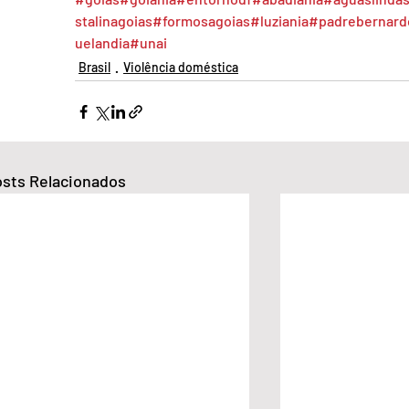
stalinagoias
#formosagoias
#luziania
#padrebernard
uelandia
#unai
Brasil
Violência doméstica
sts Relacionados