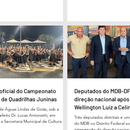
cha foi vista pela última vez na
considerada um marco históric
segunda-feira (15/6), na Fazenda Vale
toda a região do Entorno do Di
a zona rural, e até a manhã desta
entrega da unidade represen
16/6) não havia sido localizada. O Corpo
avanço nas políticas públicas 
 realiza buscas na região, que é de
especializada e atendimento mu
 e próxima ao Rio Paraíso. De acordo
pessoas com deficiência. A nov
 Vivaldo Alves da Silva Filho, da Polí
projetada para oferecer acolh
oficial do Campeonato
Deputados do MDB-DF
 de Quadrilhas Juninas
direção nacional após
Wellington Luiz a Celi
 de Águas Lindas de Goiás, sob a
feito Dr. Lucas Antonietti, em
Três deputados distritais e u
 a Secretaria Municipal de Cultura e
do MDB no Distrito Federal sol
 a gestão do secretário Wilson
intervenção da direção nacion