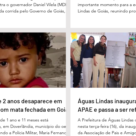
stra o governador Daniel Vilela (MDB)
importante momento para a 
 da corrida pelo Governo de Goiás,
Lindas de Goiás, reunindo prof
tenções de voto para o primeiro turno
municipal em um ambiente pr
ma eventual disputa de segundo
promover conhecimento, refle
nário estimulado para o primeiro
experiências e valorização d
l Vilela aparece com 37% das intenções
um papel fundamental na form
uido pelo ex-governador Marconi
gerações. Durante o evento, o
B), com 21%. Em seguida estão Wilder
de Educação, Denildson Olivei
 com 11%, Luis Cesar Bueno (PT), com
fórum nasceu do desejo de of
educadores muito mais do q
e 2 anos desaparece em
Águas Lindas inaugur
com mata fechada em Goiás
APAE e passa a ser re
e 1 ano e 11 meses está
A Prefeitura de Águas Lindas 
, em Doverlândia, município do oeste
nesta terça-feira (16), da ina
do a Polícia Militar, Maria Fernanda
da Associação de Pais e Amigo