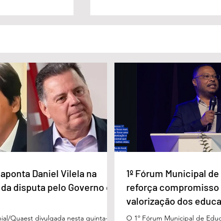
Eduardo
Lula sanciona lei que garante
legibilidade e a
renovação automática da CNH
ão
aponta Daniel Vilela na
1º Fórum Municipal d
 da disputa pelo Governo de
reforça compromisso
valorização dos educ
Águas Lindas
ial/Quaest divulgada nesta quinta-
O 1º Fórum Municipal de Edu