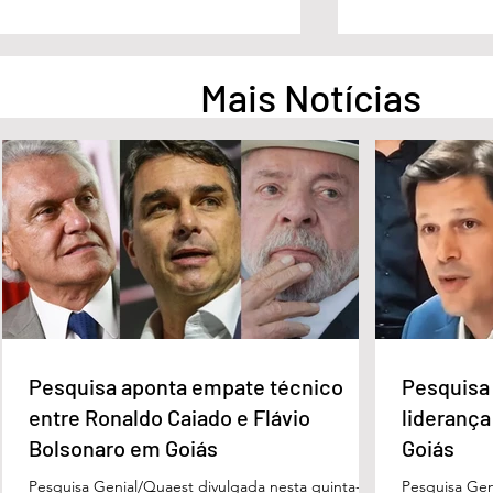
Mais Notícias
No G7, Lula cobra empenho
STF condena 
dos países ricos diante de
Bolsonaro a ine
desigualdades
4 anos de pris
Pesquisa aponta empate técnico
Pesquisa 
entre Ronaldo Caiado e Flávio
liderança
Bolsonaro em Goiás
Goiás
Pesquisa Genial/Quaest divulgada nesta quinta-
Pesquisa Gen