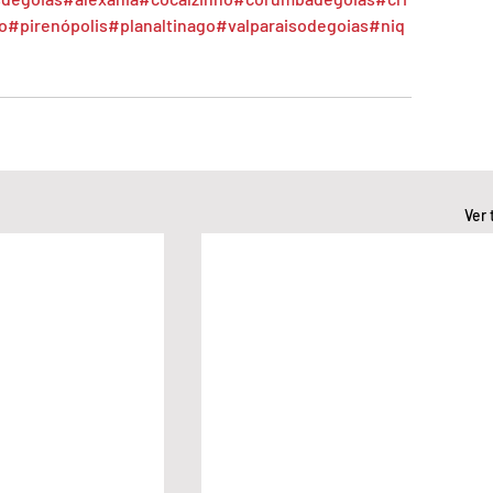
o
#pirenópolis
#planaltinago
#valparaisodegoias
#niq
Ver 