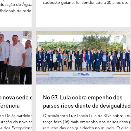
sudoeste goiano, foi condenado a 30 anos de
educação de Águas
prisão por femicídio qualificado. O crime ocorr
issionais da rede
em outubro de 2025, na casa do casal. À época
eparado para
Cléria Rosa de Moraes se recuperava de um
xão, troca de
Acidente Vascular Cerebral (AVC) e estava em
aqueles que exercem
condição de fragilidade física. De acordo com o
ação das futuras
processo, Cléria foi morta com um único golpe
 secretário municipal
faca no pescoço, enquanto estava no quarto
ra, destacou que o
repousando, desferido pelo
erecer aos
ue um
a nova sede da
No G7, Lula cobra empenho dos
ferência
países ricos diante de desigualda
de Goiás participou,
O presidente Luiz Inácio Lula da Silva cobrou n
uguração da nova sede
terça-feira (16) mais empenho dos países ricos 
s dos Excepcionais,
redução das desigualdades no mundo. O discu