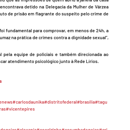
encontrava detido na Delegacia da Mulher de Várzea 
uto de prisão em flagrante do suspeito pelo crime de 
ec foi fundamental para comprovar, em menos de 24h, a 
umaz na prática de crimes contra a dignidade sexual”, 
l pela equipe de policiais e também direcionada ao 
uscar atendimento psicológico junto à Rede Lírios.
s
tenews
#carlosdaunika
#distritofederal
#brasília
#tagu
ras
#vicentepires
sdegoias
#alexania
#cocalzinho
#corumbadegoias
#cri