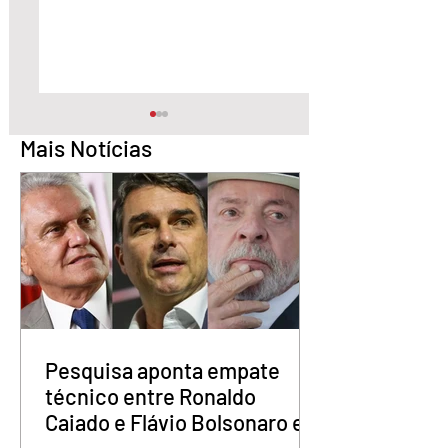
Mais Notícias
Quem é o Jornalista
Câmara Legislativ
Carlos Peixoto,
Distrito Federal
homenageado pela
homenagea os
CLDF no Dia da
jornalistas no Dia 
Imprensa
Imprensa
Pesquisa aponta empate
técnico entre Ronaldo
Caiado e Flávio Bolsonaro em
Goiás