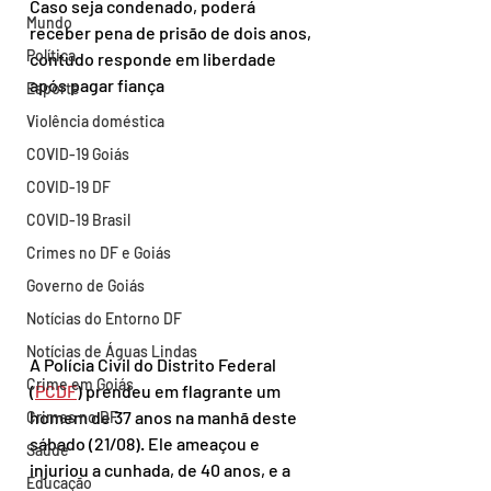
Caso seja condenado, poderá 
Mundo
receber pena de prisão de dois anos, 
Política
contudo responde em liberdade 
após pagar fiança
Esporte
Violência doméstica
COVID-19 Goiás
COVID-19 DF
COVID-19 Brasil
Crimes no DF e Goiás
Governo de Goiás
Notícias do Entorno DF
Notícias de Águas Lindas
A Polícia Civil do Distrito Federal 
Crime em Goiás
(
PCDF
) prendeu em flagrante um 
homem de 37 anos na manhã deste 
Crimes no DF
sábado (21/08). Ele ameaçou e 
Saúde
injuriou a cunhada, de 40 anos, e a 
Educação