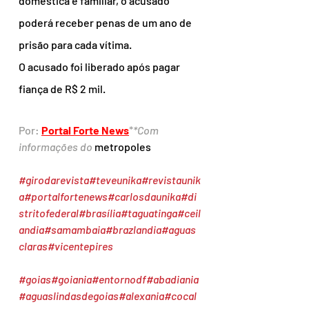
doméstica e familiar, o acusado 
poderá receber penas de um ano de 
prisão para cada vítima.
O acusado foi liberado após pagar 
fiança de R$ 2 mil.
Por: 
Portal Forte News
*
*Com 
informações do 
metropoles
#girodarevista
#teveunika
#revistaunik
a
#portalfortenews
#carlosdaunika
#di
stritofederal
#brasília
#taguatinga
#ceil
andia
#samambaia
#brazlandia
#aguas
claras
#vicentepires
#goias
#goiania
#entornodf
#abadiania
#aguaslindasdegoias
#alexania
#cocal