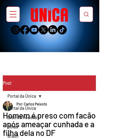
Post
Portal da Única
Por: Carlos Peixoto
Portal da Única
Homem é preso com facão
Distrito Federal
após ameaçar cunhada e a
Goiás
filha dela no DF
Brasil