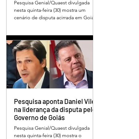
Pesquisa Genial/Quaest divulgada
nesta quinta-feira (30) mostra um
cenário de disputa acirrada em Goiás
para a Presidência da República. O ex-
governador Ronaldo Caiado (PSD)
aparece com 33% das intenções de
voto no primeiro turno, seguido pelo
senador Flávio Bolsonaro (PL), com
27%. Considerando a margem de erro
de três pontos percentuais, os dois
estão em empate técnico. Na terceira
colocação está o presidente Luiz
Inácio Lula da Silva (PT), com 23% das
intenções de voto. Os
Pesquisa aponta Daniel Vilela
na liderança da disputa pelo
Governo de Goiás
Pesquisa Genial/Quaest divulgada
nesta quinta-feira (30) mostra o