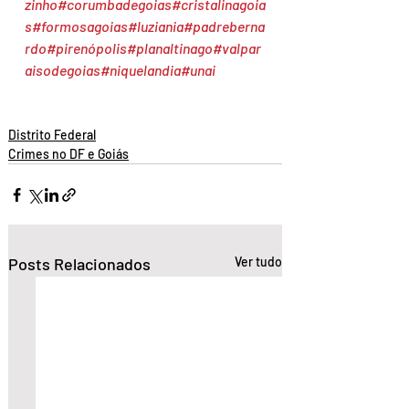
zinho
#corumbadegoias
#cristalinagoia
s
#formosagoias
#luziania
#padreberna
rdo
#pirenópolis
#planaltinago
#valpar
aisodegoias
#niquelandia
#unai
Distrito Federal
Crimes no DF e Goiás
Posts Relacionados
Ver tudo