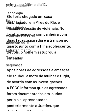
crimes no último dia 12.
Meio Ambiente
Tecnologia
Ele teria chegado em casa 
Economia
embriagado, em Pires do Rio, e 
Curiosidades
iniciado a sessão de violência. No 
local, ameaçou a companheira com 
Acidente em Goiás
duas facas, a agrediu e a trancou no 
Acidente no DF
quarto junto com a filha adolescente. 
Entretenimento
Depois, o homem estuprou a 
Transporte
enteada.
Segurança
Após horas de agressões e ameaças, 
ele roubou a moto da mulher e fugiu, 
de acordo com as investigações.
A PCGO informou que as agressões 
foram documentadas em laudos 
periciais, apresentados 
posteriormente à Justiça, que 