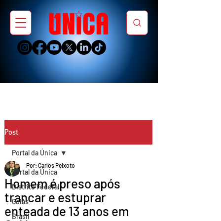
Post
Portal da Única
Por: Carlos Peixoto
Portal da Única
Homem é preso após
Distrito Federal
trancar e estuprar
Goiás
enteada de 13 anos em
Brasil