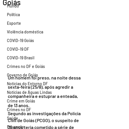
Goiás
Mundo
Política
Esporte
Violência doméstica
COVID-19 Goiás
COVID-19 DF
COVID-19 Brasil
Crimes no DF e Goiás
Governo de Goiás
Um homem foi preso, na noite dessa 
Notícias do Entorno DF
sexta-feira (25/8), após agredir a 
Notícias de Águas Lindas
companheira e estuprar a enteada, 
Crime em Goiás
de 13 anos.
Crimes no DF
Segundo as investigações da Polícia 
Saúde
Civil de Goiás (PCGO), o suspeito de 
Educação
39 anos teria cometido a série de 