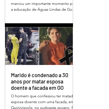
em Águas Lindas
marcou um importante momento para
a educação de Águas Lindas de Goiás,
reunindo profissionais da rede
municipal em um ambiente preparado
para promover conhecimento,
reflexão, troca de experiências e
valorização daqueles que exercem um
papel fundamental na formação das
futuras gerações. Durante o evento, o
secretário municipal de Educação,
Denildson Oliveira, destacou que o
fórum nasceu do desejo de oferecer
aos educadores muito mais do que
Marido é condenado a 30
um
anos por matar esposa
doente a facada em GO
O homem que confessou ter matado a
esposa doente com uma facada, em
Quirinópolis, no sudoeste goiano, foi