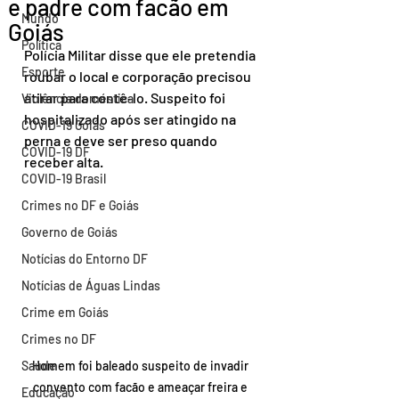
e padre com facão em
Mundo
Goiás
Política
Polícia Militar disse que ele pretendia 
Esporte
roubar o local e corporação precisou 
atirar para contê-lo. Suspeito foi 
Violência doméstica
hospitalizado após ser atingido na 
COVID-19 Goiás
perna e deve ser preso quando 
COVID-19 DF
receber alta.
COVID-19 Brasil
Crimes no DF e Goiás
Governo de Goiás
Notícias do Entorno DF
Notícias de Águas Lindas
Crime em Goiás
Crimes no DF
Saúde
Homem foi baleado suspeito de invadir 
convento com facão e ameaçar freira e 
Educação