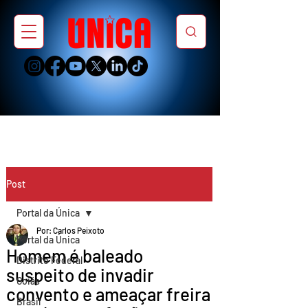
Post
Portal da Única
Por: Carlos Peixoto
Portal da Única
Homem é baleado
Distrito Federal
suspeito de invadir
Goiás
convento e ameaçar freira
Brasil