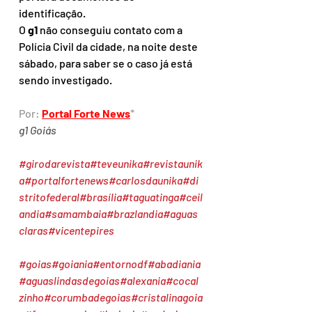
identificação.
O
 g1
 não conseguiu contato com a 
Polícia Civil da cidade, na noite deste 
sábado, para saber se o caso já está 
sendo investigado.
Por: 
Portal Forte News
*
g1 Goiás
#girodarevista
#teveunika
#revistaunik
a
#portalfortenews
#carlosdaunika
#di
stritofederal
#brasília
#taguatinga
#ceil
andia
#samambaia
#brazlandia
#aguas
claras
#vicentepires
#goias
#goiania
#entornodf
#abadiania
#aguaslindasdegoias
#alexania
#cocal
zinho
#corumbadegoias
#cristalinagoia