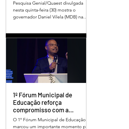
Pesquisa Genial/Quaest divulgada
nesta quinta-feira (30) mostra o
governador Daniel Vilela (MDB) na
liderança da corrida pelo Governo de
Goiás, tanto nas intenções de voto
para o primeiro turno quanto em uma
eventual disputa de segundo turno.
No cenário estimulado para o primeiro
turno, Daniel Vilela aparece com 37%
das intenções de voto, seguido pelo
ex-governador Marconi Perillo (PSDB),
com 21%. Em seguida estão Wilder
Morais (PL), com 11%, Luis Cesar
Bueno (PT), com 3%, e
1º Fórum Municipal de
Educação reforça
compromisso com a
valorização dos educadores
O 1º Fórum Municipal de Educação
em Águas Lindas
marcou um importante momento para