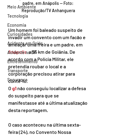
padre, em Anápolis — Foto: 
Meio Ambiente
Reprodução/TV Anhanguera
Tecnologia
Economia
Um homem foi baleado suspeito de 
Curiosidades
invadir um convento com um facão e 
Acidente em Goiás
ameaçar uma freira e um padre, em 
Anápolis
, a 55 km de Goiânia. De 
Acidente no DF
acordo com a Polícia Militar, ele 
Entretenimento
pretendia roubar o local e a 
Transporte
corporação precisou atirar para 
Segurança
contê-lo.
O 
g1
 não conseguiu localizar a defesa 
do suspeito para que se 
manifestasse até a última atualização 
desta reportagem.
O caso aconteceu na última sexta-
feira (24), no Convento Nossa 