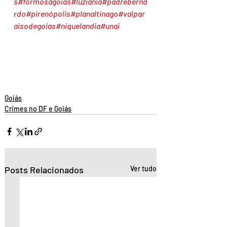
s
#formosagoias
#luziania
#padreberna
rdo
#pirenópolis
#planaltinago
#valpar
aisodegoias
#niquelandia
#unai
Goiás
Crimes no DF e Goiás
Posts Relacionados
Ver tudo