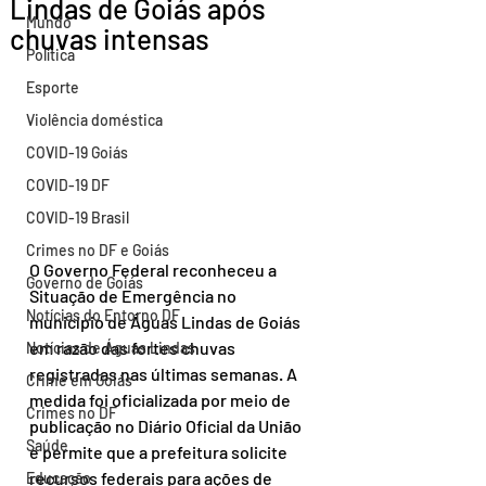
Lindas de Goiás após
Mundo
chuvas intensas
Política
Esporte
Violência doméstica
COVID-19 Goiás
COVID-19 DF
COVID-19 Brasil
Crimes no DF e Goiás
O Governo Federal reconheceu a 
Governo de Goiás
Situação de Emergência no 
Notícias do Entorno DF
município de Águas Lindas de Goiás 
em razão das fortes chuvas 
Notícias de Águas Lindas
registradas nas últimas semanas. A 
Crime em Goiás
medida foi oficializada por meio de 
Crimes no DF
publicação no Diário Oficial da União 
Saúde
e permite que a prefeitura solicite 
recursos federais para ações de 
Educação