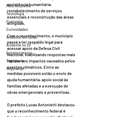
assistência humanitária, 
Meio Ambiente
restabelecimento de serviços 
Tecnologia
essenciais e reconstrução das áreas 
Economia
atingidas.
Curiosidades
Com o reconhecimento, o município 
Acidente em Goiás
passa a ter respaldo legal para 
Acidente no DF
acessar apoio da Defesa Civil 
Entretenimento
Nacional, viabilizando respostas mais 
rápidas aos impactos causados pelos 
Transporte
eventos climáticos. Entre as 
Segurança
medidas possíveis estão o envio de 
ajuda humanitária, apoio social às 
famílias afetadas e a execução de 
obras emergenciais e preventivas.
O prefeito Lucas Antonietti destacou 
que o reconhecimento federal é 