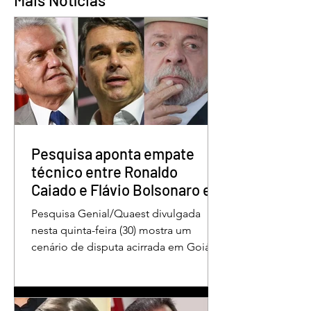
Águas Lindas inaugura
Abertura oficial d
nova sede da APAE e
Campeonato Munic
passa a ser referência
de Quadrilhas Jun
Pesquisa aponta empate
técnico entre Ronaldo
Caiado e Flávio Bolsonaro em
Goiás
Pesquisa Genial/Quaest divulgada
nesta quinta-feira (30) mostra um
cenário de disputa acirrada em Goiás
para a Presidência da República. O ex-
governador Ronaldo Caiado (PSD)
aparece com 33% das intenções de