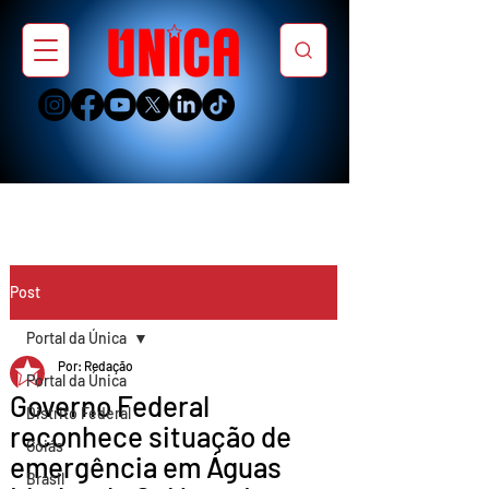
Post
Portal da Única
Por: Redação
Portal da Única
Governo Federal
Distrito Federal
reconhece situação de
Goiás
emergência em Águas
Brasil