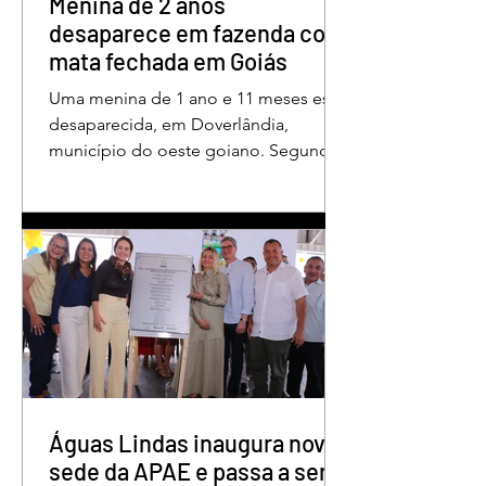
Menina de 2 anos
desaparece em fazenda com
mata fechada em Goiás
Uma menina de 1 ano e 11 meses está
desaparecida, em Doverlândia,
município do oeste goiano. Segundo
a Polícia Militar, Maria Fernanda
Cândido da Rocha foi vista pela última
vez na manhã dessa segunda-feira
(15/6), na Fazenda Vale do Paraíso, na
zona rural, e até a manhã desta terça-
feira (16/6) não havia sido localizada. O
Corpo de Bombeiros realiza buscas na
região, que é de mata fechada e
próxima ao Rio Paraíso. De acordo
com o tenente Vivaldo Alves da Silva
Filho, da Polí
Águas Lindas inaugura nova
sede da APAE e passa a ser