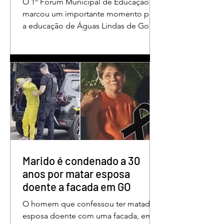
O 1º Fórum Municipal de Educação
em Águas Lindas
marcou um importante momento para
a educação de Águas Lindas de Goiás,
reunindo profissionais da rede
municipal em um ambiente preparado
para promover conhecimento,
reflexão, troca de experiências e
valorização daqueles que exercem um
papel fundamental na formação das
futuras gerações. Durante o evento, o
secretário municipal de Educação,
Denildson Oliveira, destacou que o
fórum nasceu do desejo de oferecer
aos educadores muito mais do que
Marido é condenado a 30
um
anos por matar esposa
doente a facada em GO
O homem que confessou ter matado a
esposa doente com uma facada, em