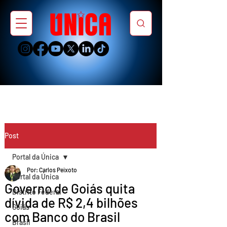
Post
Portal da Única
Por: Carlos Peixoto
Portal da Única
Governo de Goiás quita
Distrito Federal
dívida de R$ 2,4 bilhões
Goiás
com Banco do Brasil
Brasil