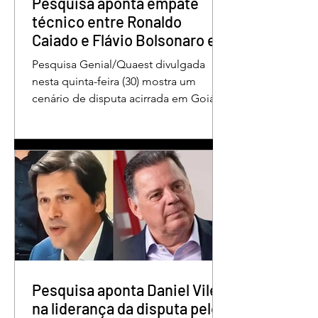
Pesquisa aponta empate
técnico entre Ronaldo
Caiado e Flávio Bolsonaro em
Goiás
Pesquisa Genial/Quaest divulgada
nesta quinta-feira (30) mostra um
cenário de disputa acirrada em Goiás
para a Presidência da República. O ex-
governador Ronaldo Caiado (PSD)
aparece com 33% das intenções de
voto no primeiro turno, seguido pelo
senador Flávio Bolsonaro (PL), com
27%. Considerando a margem de erro
de três pontos percentuais, os dois
estão em empate técnico. Na terceira
colocação está o presidente Luiz
Inácio Lula da Silva (PT), com 23% das
intenções de voto. Os
Pesquisa aponta Daniel Vilela
na liderança da disputa pelo