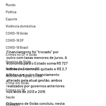
Mundo
Política
Esporte
Violência doméstica
COVID-19 Goiás
COVID-19 DF
COVID-19 Brasil
Financiamento foi “trocado” por 
Crimes no DF e Goiás
outro com taxas menores de juros. A 
Governo de Goiás
economia para o Estado soma R$ 727 
milhões no contrato quitado e R$ 2,7 
Notícias do Entorno DF
bilhões em outro financiamento 
Notícias de Águas Lindas
alterado pela atual gestão, ambos 
Crime em Goiás
realizados por governos anteriores 
Crimes no DF
nos anos de 2013 e 2015
Saúde
O Governo de Goiás concluiu, nesta 
Educação