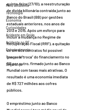
quinta-feira (27/10), a reestruturação 
Meio Ambiente
de dívida bilionária contraída junto ao 
Tecnologia
Banco do Brasil (BB) por gestões 
Economia
estaduais anteriores, nos anos de 
Curiosidades
2013 e 2015. Após um esforço para 
Acidente em Goiás
incluir a mudança no Regime de 
Acidente no DF
Recuperação Fiscal (RRF), a quitação 
Entretenimento
de um dos contratos foi possível 
graças à “troca” do financiamento no 
Transporte
BB por outro, firmado junto ao Banco 
Segurança
Mundial com taxas mais atrativas. O 
resultado é uma economia imediata 
de R$ 727 milhões aos cofres 
públicos.
O empréstimo junto ao Banco 
Mundial possui taxa média anual de 