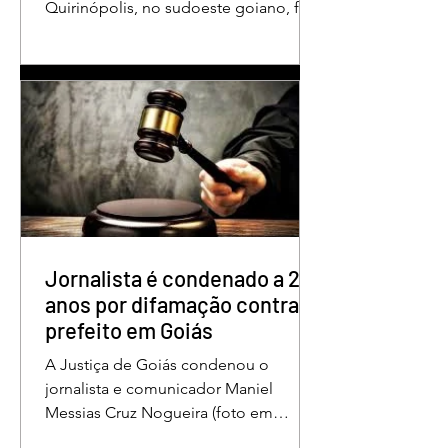
Quirinópolis, no sudoeste goiano, foi
condenado a 30 anos de prisão por
femicídio qualificado. O crime ocorreu
em outubro de 2025, na casa do casal.
À época, Cléria Rosa de Moraes se
recuperava de um Acidente Vascular
Cerebral (AVC) e estava em condição
de fragilidade física. De acordo com o
processo, Cléria foi morta com um
único golpe de faca no pescoço,
enquanto estava no quarto
repousando, desferido pelo
Jornalista é condenado a 2
anos por difamação contra
prefeito em Goiás
A Justiça de Goiás condenou o
jornalista e comunicador Maniel
Messias Cruz Nogueira (foto em
destaque), conhecido como “Messias