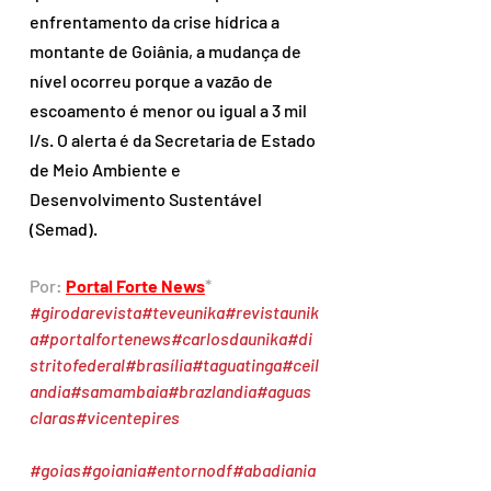
enfrentamento da crise hídrica a 
montante de Goiânia, a mudança de 
nível ocorreu porque a vazão de 
escoamento é menor ou igual a 3 mil 
l/s. O alerta é da Secretaria de Estado 
de Meio Ambiente e 
Desenvolvimento Sustentável 
(Semad).
Por: 
Portal Forte News
*
#girodarevista
#teveunika
#revistaunik
a
#portalfortenews
#carlosdaunika
#di
stritofederal
#brasília
#taguatinga
#ceil
andia
#samambaia
#brazlandia
#aguas
claras
#vicentepires
#goias
#goiania
#entornodf
#abadiania