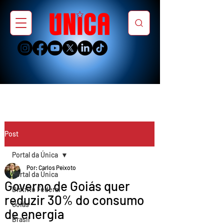
Post
Portal da Única
Por: Carlos Peixoto
Portal da Única
Governo de Goiás quer
Distrito Federal
reduzir 30% do consumo
Goiás
de energia
Brasil