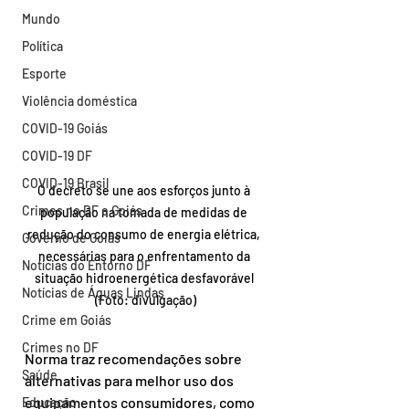
Mundo
Política
Esporte
Violência doméstica
COVID-19 Goiás
COVID-19 DF
COVID-19 Brasil
O decreto se une aos esforços junto à 
Crimes no DF e Goiás
população na tomada de medidas de 
redução do consumo de energia elétrica, 
Governo de Goiás
necessárias para o enfrentamento da 
Notícias do Entorno DF
situação hidroenergética desfavorável 
Notícias de Águas Lindas
(Foto: divulgação)
Crime em Goiás
Crimes no DF
Norma traz recomendações sobre 
Saúde
alternativas para melhor uso dos 
equipamentos consumidores, como 
Educação