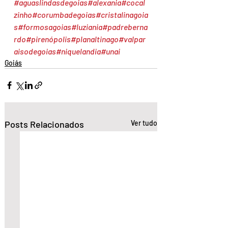
#aguaslindasdegoias
#alexania
#cocal
zinho
#corumbadegoias
#cristalinagoia
s
#formosagoias
#luziania
#padreberna
rdo
#pirenópolis
#planaltinago
#valpar
aisodegoias
#niquelandia
#unai
Goiás
Posts Relacionados
Ver tudo