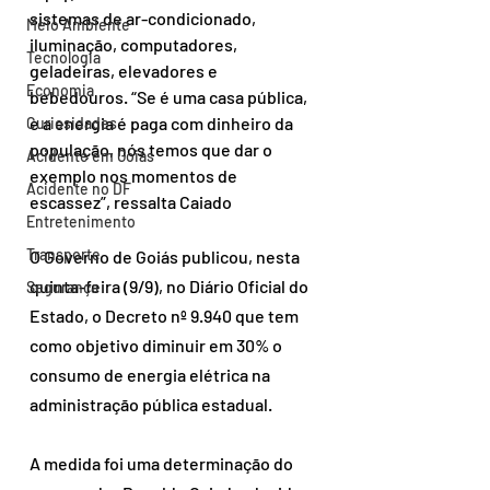
sistemas de ar-condicionado, 
Meio Ambiente
iluminação, computadores, 
Tecnologia
geladeiras, elevadores e 
Economia
bebedouros. “Se é uma casa pública, 
e a energia é paga com dinheiro da 
Curiosidades
população, nós temos que dar o 
Acidente em Goiás
exemplo nos momentos de 
Acidente no DF
escassez”, ressalta Caiado
Entretenimento
Transporte
O Governo de Goiás publicou, nesta 
quinta-feira (9/9), no Diário Oficial do 
Segurança
Estado, o Decreto nº 9.940 que tem 
como objetivo diminuir em 30% o 
consumo de energia elétrica na 
administração pública estadual.
A medida foi uma determinação do 