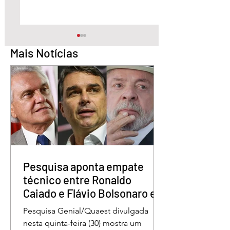
Mais Notícias
Pesquisa aponta Daniel
Marido é condena
Vilela na liderança da
30 anos por matar
disputa pelo Governo
esposa doente a 
de Goiás
em GO
Pesquisa aponta empate
técnico entre Ronaldo
Caiado e Flávio Bolsonaro em
Goiás
Pesquisa Genial/Quaest divulgada
nesta quinta-feira (30) mostra um