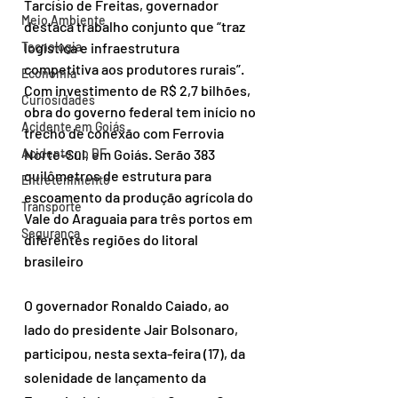
Tarcísio de Freitas, governador 
Meio Ambiente
destaca trabalho conjunto que “traz 
Tecnologia
logística e infraestrutura 
competitiva aos produtores rurais”. 
Economia
Com investimento de R$ 2,7 bilhões, 
Curiosidades
obra do governo federal tem início no 
Acidente em Goiás
trecho de conexão com Ferrovia 
Acidente no DF
Norte-Sul, em Goiás. Serão 383 
quilômetros de estrutura para 
Entretenimento
escoamento da produção agrícola do 
Transporte
Vale do Araguaia para três portos em 
Segurança
diferentes regiões do litoral 
brasileiro
O governador Ronaldo Caiado, ao 
lado do presidente Jair Bolsonaro, 
participou, nesta sexta-feira (17), da 
solenidade de lançamento da 