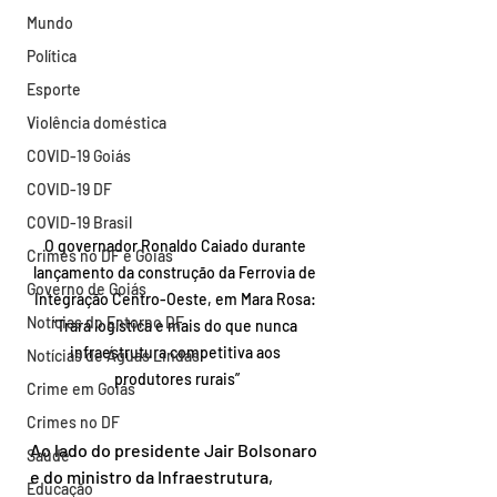
Mundo
Política
Esporte
Violência doméstica
COVID-19 Goiás
COVID-19 DF
COVID-19 Brasil
O governador Ronaldo Caiado durante 
Crimes no DF e Goiás
lançamento da construção da Ferrovia de 
Governo de Goiás
Integração Centro-Oeste, em Mara Rosa: 
Notícias do Entorno DF
“Trará logística e mais do que nunca 
infraestrutura competitiva aos 
Notícias de Águas Lindas
produtores rurais”
Crime em Goiás
Crimes no DF
Ao lado do presidente Jair Bolsonaro 
Saúde
e do ministro da Infraestrutura, 
Educação