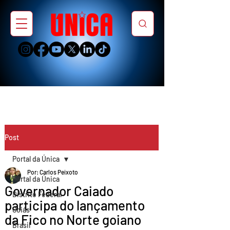
Post
Portal da Única
Por: Carlos Peixoto
Portal da Única
Governador Caiado
Distrito Federal
participa do lançamento
Goiás
da Fico no Norte goiano
Brasil