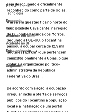
seja desocupado e oficialmente 
Meio Ambiente
reconhecido como parte de Goiás.
Tecnologia
Economia
A área em questão fica no norte do 
município de Cavalcante, na região 
Curiosidades
do Quilombo Kalunga dos Morros. 
Acidente em Goiás
Segundo a PGE-GO, o Tocantins 
Acidente no DF
passou a ocupar cerca de 12,9 mil 
Entretenimento
hectares (129 km²) que pertencem 
constitucionalmente a Goiás, o que 
Transporte
violaria a organização político-
Segurança
administrativa da República 
Federativa do Brasil.
De acordo com a ação, a ocupação 
irregular inclui a oferta de serviços 
públicos do Tocantins à população 
local e a instalação de um portal 
turístico no chamado “Complexo do 