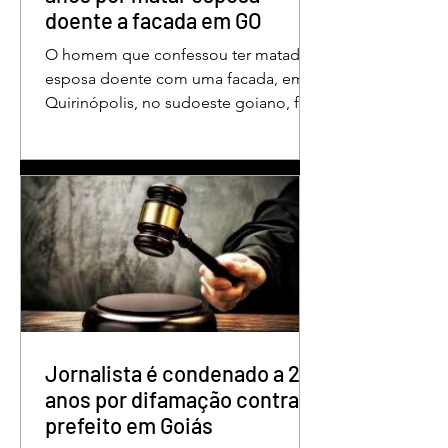
doente a facada em GO
O homem que confessou ter matado a
esposa doente com uma facada, em
Quirinópolis, no sudoeste goiano, foi
condenado a 30 anos de prisão por
femicídio qualificado. O crime ocorreu
em outubro de 2025, na casa do casal.
À época, Cléria Rosa de Moraes se
recuperava de um Acidente Vascular
Cerebral (AVC) e estava em condição
de fragilidade física. De acordo com o
processo, Cléria foi morta com um
único golpe de faca no pescoço,
enquanto estava no quarto
repousando, desferido pelo
Jornalista é condenado a 2
anos por difamação contra
prefeito em Goiás