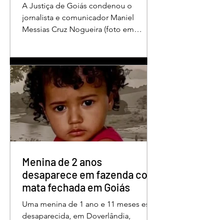
A Justiça de Goiás condenou o
jornalista e comunicador Maniel
Messias Cruz Nogueira (foto em
destaque), conhecido como “Messias
da Gente”, a dois anos de detenção
pelo crime de difamação contra o ex-
prefeito de Edéia, José Wagner Neves
de Andrade. A sentença foi proferida
pelo juiz Hermes Pereira Vidigal, da
Vara Criminal da Comarca de Edéia. O
jornalista contesta a decisão e diz que
sofre perseguição. Apesar da
condenação, a pena será cumprida em
regime inicialmente aberto e
Menina de 2 anos
desaparece em fazenda com
mata fechada em Goiás
Uma menina de 1 ano e 11 meses está
desaparecida, em Doverlândia,