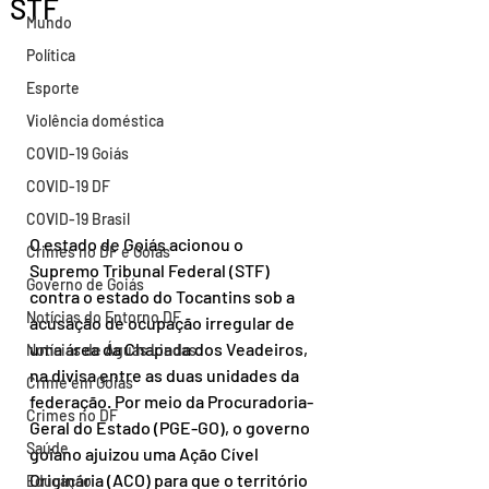
STF
Mundo
Política
Esporte
Violência doméstica
COVID-19 Goiás
COVID-19 DF
COVID-19 Brasil
O estado de Goiás acionou o 
Crimes no DF e Goiás
Supremo Tribunal Federal (STF) 
Governo de Goiás
contra o estado do Tocantins sob a 
Notícias do Entorno DF
acusação de ocupação irregular de 
uma área da Chapada dos Veadeiros, 
Notícias de Águas Lindas
na divisa entre as duas unidades da 
Crime em Goiás
federação. Por meio da Procuradoria-
Crimes no DF
Geral do Estado (PGE-GO), o governo 
Saúde
goiano ajuizou uma Ação Cível 
Originária (ACO) para que o território 
Educação