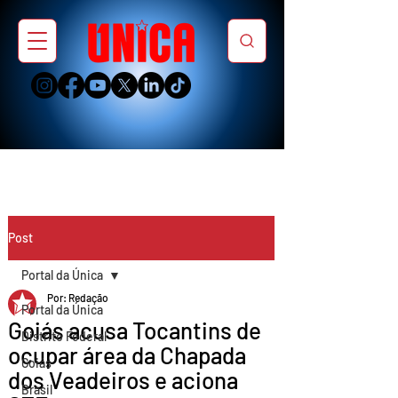
Post
Portal da Única
Por: Redação
Portal da Única
Goiás acusa Tocantins de
Distrito Federal
ocupar área da Chapada
Goiás
dos Veadeiros e aciona
Brasil