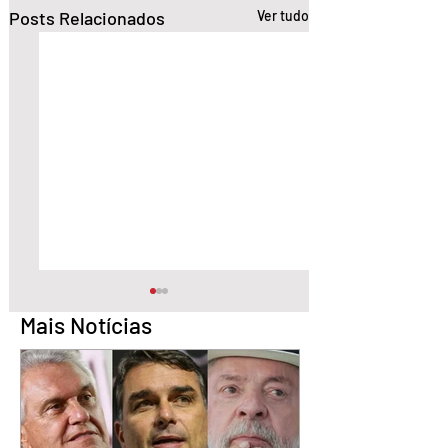
Posts Relacionados
Ver tudo
Mais Notícias
Pesquisa aponta Daniel
Marido é condena