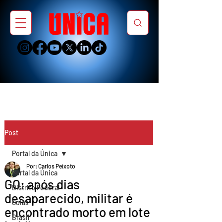
Post
Portal da Única
Por: Carlos Peixoto
Portal da Única
GO: após dias
Distrito Federal
desaparecido, militar é
Goiás
encontrado morto em lote
Brasil