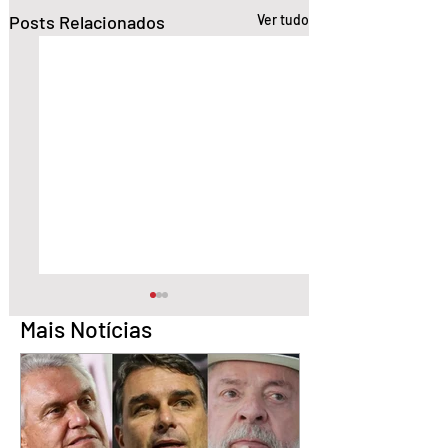
Posts Relacionados
Ver tudo
Mais Notícias
Pesquisa aponta Daniel
Marido é condena