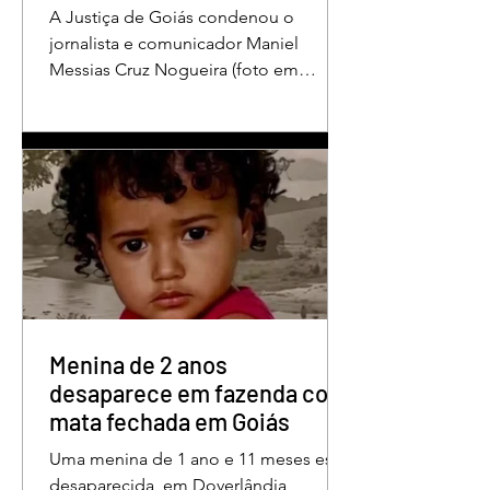
A Justiça de Goiás condenou o
jornalista e comunicador Maniel
Messias Cruz Nogueira (foto em
destaque), conhecido como “Messias
da Gente”, a dois anos de detenção
pelo crime de difamação contra o ex-
prefeito de Edéia, José Wagner Neves
de Andrade. A sentença foi proferida
pelo juiz Hermes Pereira Vidigal, da
Vara Criminal da Comarca de Edéia. O
jornalista contesta a decisão e diz que
sofre perseguição. Apesar da
condenação, a pena será cumprida em
regime inicialmente aberto e
Menina de 2 anos
desaparece em fazenda com
mata fechada em Goiás
Uma menina de 1 ano e 11 meses está
desaparecida, em Doverlândia,