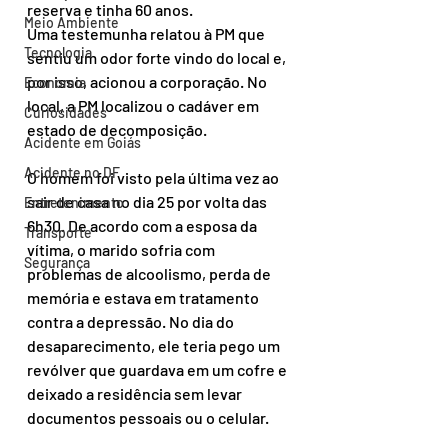
reserva e tinha 60 anos.
Meio Ambiente
Uma testemunha relatou à PM que 
Tecnologia
sentiu um odor forte vindo do local e, 
por isso, acionou a corporação. No 
Economia
local, a PM localizou o cadáver em 
Curiosidades
estado de decomposição.
Acidente em Goiás
Acidente no DF
O homem foi visto pela última vez ao 
sair de casa no dia 25 por volta das 
Entretenimento
6h30. De acordo com a esposa da 
Transporte
vítima, o marido sofria com 
Segurança
problemas de alcoolismo, perda de 
memória e estava em tratamento 
contra a depressão. No dia do 
desaparecimento, ele teria pego um 
revólver que guardava em um cofre e 
deixado a residência sem levar 
documentos pessoais ou o celular.