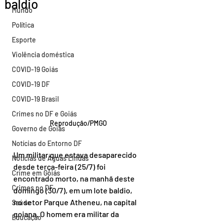
baldio
Mundo
Política
Esporte
Violência doméstica
COVID-19 Goiás
COVID-19 DF
COVID-19 Brasil
Crimes no DF e Goiás
Reprodução/PMGO
Governo de Goiás
Notícias do Entorno DF
Um militar que estava desaparecido 
Notícias de Águas Lindas
desde terça-feira (25/7) foi 
Crime em Goiás
encontrado morto, na manhã deste 
Crimes no DF
domingo (30/7), em um lote baldio, 
no setor Parque Atheneu, na capital 
Saúde
goiana. O homem era militar da 
Educação