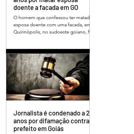
doente a facada em GO
O homem que confessou ter matado a
esposa doente com uma facada, em
Quirinópolis, no sudoeste goiano, foi
condenado a 30 anos de prisão por
femicídio qualificado. O crime ocorreu
em outubro de 2025, na casa do casal.
À época, Cléria Rosa de Moraes se
recuperava de um Acidente Vascular
Cerebral (AVC) e estava em condição
de fragilidade física. De acordo com o
processo, Cléria foi morta com um
único golpe de faca no pescoço,
enquanto estava no quarto
repousando, desferido pelo
Jornalista é condenado a 2
anos por difamação contra
prefeito em Goiás