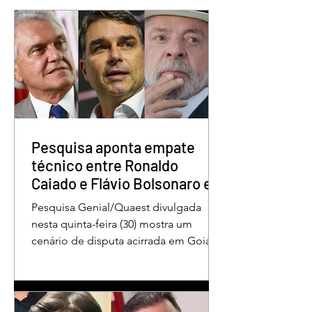
Quem é o Jornalista
Câmara Legislativ
Carlos Peixoto,
Distrito Federal
homenageado pela
homenagea os
CLDF no Dia da
jornalistas no Dia 
Imprensa
Imprensa
Pesquisa aponta empate
técnico entre Ronaldo
Caiado e Flávio Bolsonaro em
Goiás
Pesquisa Genial/Quaest divulgada
nesta quinta-feira (30) mostra um
cenário de disputa acirrada em Goiás
para a Presidência da República. O ex-
governador Ronaldo Caiado (PSD)
aparece com 33% das intenções de
voto no primeiro turno, seguido pelo