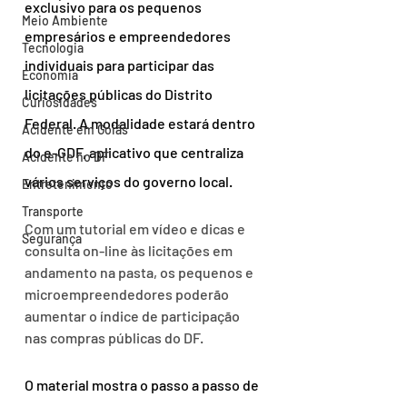
exclusivo para os pequenos 
Meio Ambiente
empresários e empreendedores 
Tecnologia
individuais para participar das 
Economia
licitações públicas do Distrito 
Curiosidades
Federal. A modalidade estará dentro 
Acidente em Goiás
do e-GDF, aplicativo que centraliza 
Acidente no DF
vários serviços do governo local.
Entretenimento
Transporte
Com um tutorial em vídeo e dicas e 
Segurança
consulta on-line às licitações em 
andamento na pasta, os pequenos e 
microempreendedores poderão 
aumentar o índice de participação 
nas compras públicas do DF.
O material mostra o passo a passo de 