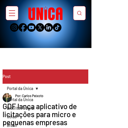
Post
Portal da Única
Por: Carlos Peixoto
Portal da Única
GDF lança aplicativo de
Distrito Federal
licitações para micro e
Goiás
pequenas empresas
Brasil