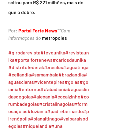
saltou para R$ 221 milhões, mais do 
que o dobro.
Por: 
Portal Forte News
*
*Com 
informações do 
metropoles  
#girodarevista
#teveunika
#revistaun
ika
#portalfortenews
#carlosdaunika
#distritofederal
#brasília
#taguatinga
#ceilandia
#samambaia
#brazlandia
#
aguasclaras
#vicentepires
#goias
#go
iania
#entornodf
#abadiania
#aguaslin
dasdegoias
#alexania
#cocalzinho
#co
rumbadegoias
#cristalinagoias
#form
osagoias
#luziania
#padrebernardo
#p
irenópolis
#planaltinago
#valparaisod
egoias
#niquelandia
#unai