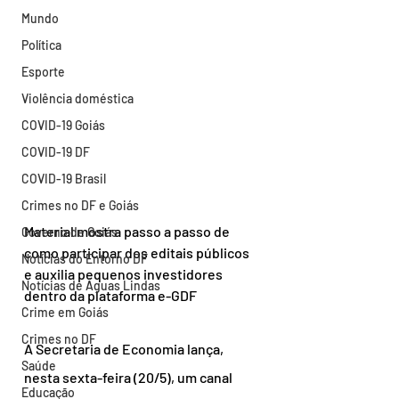
Mundo
Política
Esporte
Violência doméstica
COVID-19 Goiás
COVID-19 DF
COVID-19 Brasil
Crimes no DF e Goiás
Material mostra passo a passo de 
Governo de Goiás
como participar dos editais públicos 
Notícias do Entorno DF
e auxilia pequenos investidores 
Notícias de Águas Lindas
dentro da plataforma e-GDF
Crime em Goiás
Crimes no DF
A Secretaria de Economia lança, 
Saúde
nesta sexta-feira (20/5), um canal 
Educação