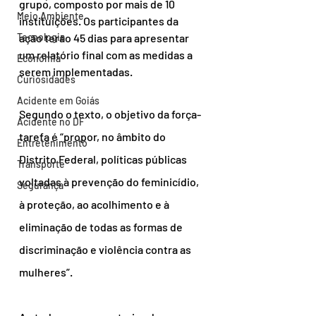
grupo, composto por mais de 10 
Meio Ambiente
instituições. Os participantes da 
Tecnologia
ação terão 45 dias para apresentar 
um relatório final com as medidas a 
Economia
serem implementadas.
Curiosidades
Acidente em Goiás
Segundo o texto, o objetivo da força-
Acidente no DF
tarefa é “propor, no âmbito do 
Entretenimento
Distrito Federal, políticas públicas 
Transporte
voltadas à prevenção do feminicídio, 
Segurança
à proteção, ao acolhimento e à 
eliminação de todas as formas de 
discriminação e violência contra as 
mulheres”.