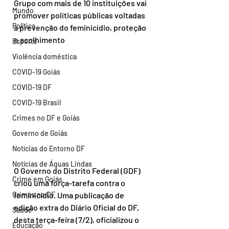
Grupo com mais de 10 instituições vai 
Mundo
promover políticas públicas voltadas 
Política
à prevenção do feminicídio, proteção 
e acolhimento
Esporte
Violência doméstica
COVID-19 Goiás
COVID-19 DF
COVID-19 Brasil
Crimes no DF e Goiás
Governo de Goiás
Notícias do Entorno DF
Notícias de Águas Lindas
O Governo do Distrito Federal (GDF) 
Crime em Goiás
criou uma força-tarefa contra o 
Crimes no DF
feminicídio. Uma publicação de 
edição extra do Diário Oficial do DF, 
Saúde
desta terça-feira (7/2), oficializou o 
Educação