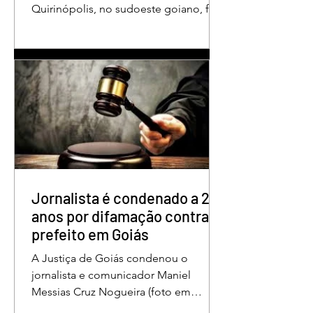
Quirinópolis, no sudoeste goiano, foi
condenado a 30 anos de prisão por
femicídio qualificado. O crime ocorreu
em outubro de 2025, na casa do casal.
À época, Cléria Rosa de Moraes se
recuperava de um Acidente Vascular
Cerebral (AVC) e estava em condição
de fragilidade física. De acordo com o
processo, Cléria foi morta com um
único golpe de faca no pescoço,
enquanto estava no quarto
repousando, desferido pelo
Jornalista é condenado a 2
anos por difamação contra
prefeito em Goiás
A Justiça de Goiás condenou o
jornalista e comunicador Maniel
Messias Cruz Nogueira (foto em
destaque), conhecido como “Messias