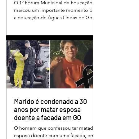
O 1º Fórum Municipal de Educação
em Águas Lindas
marcou um importante momento para
a educação de Águas Lindas de Goiás,
reunindo profissionais da rede
municipal em um ambiente preparado
para promover conhecimento,
reflexão, troca de experiências e
valorização daqueles que exercem um
papel fundamental na formação das
futuras gerações. Durante o evento, o
secretário municipal de Educação,
Denildson Oliveira, destacou que o
fórum nasceu do desejo de oferecer
aos educadores muito mais do que
Marido é condenado a 30
um
anos por matar esposa
doente a facada em GO
O homem que confessou ter matado a
esposa doente com uma facada, em