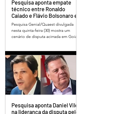
Pesquisa aponta empate
técnico entre Ronaldo
Caiado e Flávio Bolsonaro em
Goiás
Pesquisa Genial/Quaest divulgada
nesta quinta-feira (30) mostra um
cenário de disputa acirrada em Goiás
para a Presidência da República. O ex-
governador Ronaldo Caiado (PSD)
aparece com 33% das intenções de
voto no primeiro turno, seguido pelo
senador Flávio Bolsonaro (PL), com
27%. Considerando a margem de erro
de três pontos percentuais, os dois
estão em empate técnico. Na terceira
colocação está o presidente Luiz
Inácio Lula da Silva (PT), com 23% das
intenções de voto. Os
Pesquisa aponta Daniel Vilela
na liderança da disputa pelo