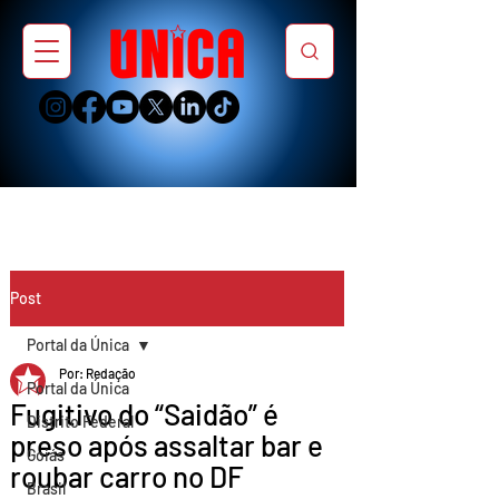
Post
Portal da Única
Por: Redação
Portal da Única
Fugitivo do “Saidão” é
Distrito Federal
preso após assaltar bar e
Goiás
roubar carro no DF
Brasil