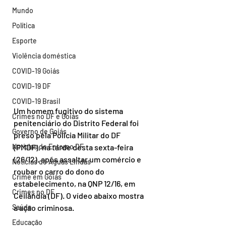
Mundo
Política
Esporte
Violência doméstica
COVID-19 Goiás
COVID-19 DF
COVID-19 Brasil
Um homem fugitivo do sistema 
Crimes no DF e Goiás
penitenciário do Distrito Federal foi 
Governo de Goiás
preso pela Polícia Militar do DF 
Notícias do Entorno DF
(PMDF), na tarde desta sexta-feira 
(26/12), após assaltar um comércio e 
Notícias de Águas Lindas
roubar o carro do dono do 
Crime em Goiás
estabelecimento, na QNP 12/16, em 
Crimes no DF
Ceilândia (DF). O vídeo abaixo mostra 
Saúde
a ação criminosa.
Educação