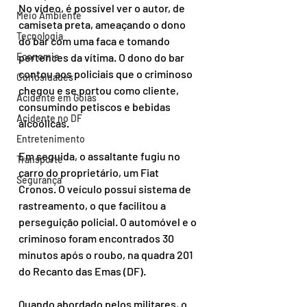
No vídeo, é possível ver o autor, de 
Meio Ambiente
camiseta preta, ameaçando o dono 
Tecnologia
do bar com uma faca e tomando 
Economia
pertences da vítima. O dono do bar 
contou aos policiais que o criminoso 
Curiosidades
chegou e se portou como cliente, 
Acidente em Goiás
consumindo petiscos e bebidas 
Acidente no DF
alcoólicas.
Entretenimento
Em seguida, o assaltante fugiu no 
Transporte
carro do proprietário, um Fiat 
Segurança
Cronos. O veículo possui sistema de 
rastreamento, o que facilitou a 
perseguição policial. O automóvel e o 
criminoso foram encontrados 30 
minutos após o roubo, na quadra 201 
do Recanto das Emas (DF).
Quando abordado pelos militares, o 