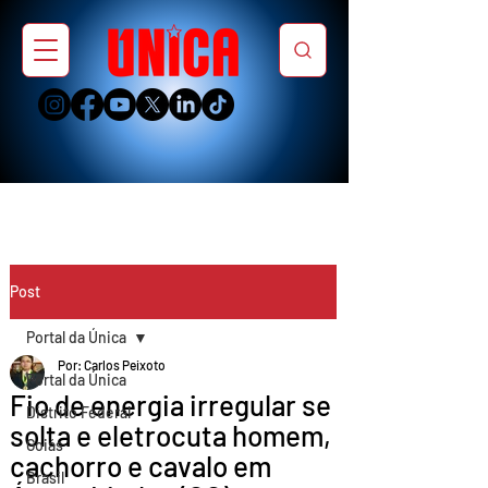
Post
Portal da Única
Por: Carlos Peixoto
Portal da Única
Fio de energia irregular se
Distrito Federal
solta e eletrocuta homem,
Goiás
cachorro e cavalo em
Brasil