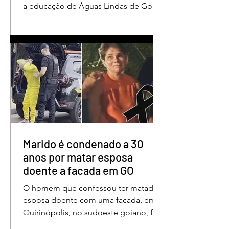
a educação de Águas Lindas de Goiás,
reunindo profissionais da rede
municipal em um ambiente preparado
para promover conhecimento,
reflexão, troca de experiências e
valorização daqueles que exercem um
papel fundamental na formação das
futuras gerações. Durante o evento, o
secretário municipal de Educação,
Denildson Oliveira, destacou que o
fórum nasceu do desejo de oferecer
aos educadores muito mais do que
Marido é condenado a 30
um
anos por matar esposa
doente a facada em GO
O homem que confessou ter matado a
esposa doente com uma facada, em
Quirinópolis, no sudoeste goiano, foi
condenado a 30 anos de prisão por