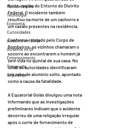
Goiás, região do Entorno do Distrito 
Meio Ambiente
Federal. O incidente também 
Tecnologia
resultou na morte de um cachorro e 
Economia
um cavalo presentes na residência.
Curiosidades
Conforme relatado pelo Corpo de 
Acidente em Goiás
Bombeiros, os vizinhos chamaram o 
Acidente no DF
socorro ao encontrarem o homem já 
Entretenimento
sem vida no quintal de sua casa. No 
Transporte
local, as autoridades identificaram 
um cabo de alumínio solto, apontado 
Segurança
como a causa da fatalidade.
A Equatorial Goiás divulgou uma nota 
informando que as investigações 
preliminares indicam que o acidente 
decorreu de uma religação irregular 
após o corte de fornecimento de 