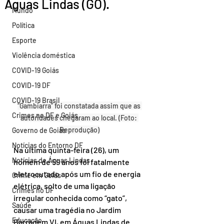
Águas Lindas (GO).
Mundo
Política
Esporte
Violência doméstica
COVID-19 Goiás
COVID-19 DF
COVID-19 Brasil
“Gambiarra” foi constatada assim que as 
Crimes no DF e Goiás
autoridades chegaram ao local. (Foto: 
Reprodução)
Governo de Goiás
Notícias do Entorno DF
Na última quinta-feira (26), um 
Notícias de Águas Lindas
homem de 59 anos foi fatalmente 
eletrocutado após um fio de energia 
Crime em Goiás
elétrica, solto de uma ligação 
Crimes no DF
irregular conhecida como “gato”, 
Saúde
causar uma tragédia no Jardim 
Educação
Barragem VI, em Águas Lindas de 