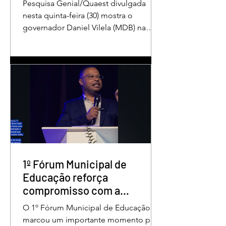
Pesquisa Genial/Quaest divulgada
nesta quinta-feira (30) mostra o
governador Daniel Vilela (MDB) na
liderança da corrida pelo Governo de
Goiás, tanto nas intenções de voto
para o primeiro turno quanto em uma
eventual disputa de segundo turno.
No cenário estimulado para o primeiro
turno, Daniel Vilela aparece com 37%
das intenções de voto, seguido pelo
ex-governador Marconi Perillo (PSDB),
com 21%. Em seguida estão Wilder
Morais (PL), com 11%, Luis Cesar
Bueno (PT), com 3%, e
1º Fórum Municipal de
Educação reforça
compromisso com a
valorização dos educadores
O 1º Fórum Municipal de Educação
em Águas Lindas
marcou um importante momento para