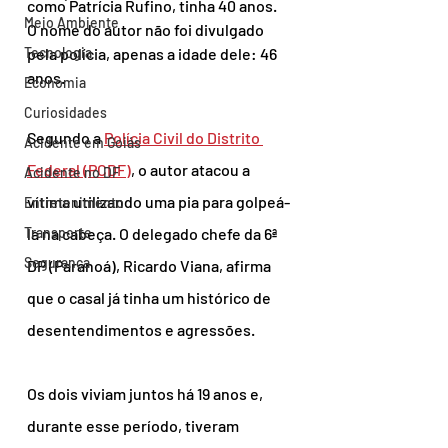
como Patrícia Rufino, tinha 40 anos. 
Meio Ambiente
O nome do autor não foi divulgado 
Tecnologia
pela polícia, apenas a idade dele: 46 
anos.
Economia
Curiosidades
Segundo a 
Polícia Civil do Distrito 
Acidente em Goiás
Federal (PCDF)
, o autor atacou a 
Acidente no DF
vítima utilizando uma pia para golpeá-
Entretenimento
Transporte
la na cabeça. O delegado chefe da 6ª 
Segurança
DP (Paranoá), Ricardo Viana, afirma 
que o casal já tinha um histórico de 
desentendimentos e agressões.
Os dois viviam juntos há 19 anos e, 
durante esse período, tiveram 