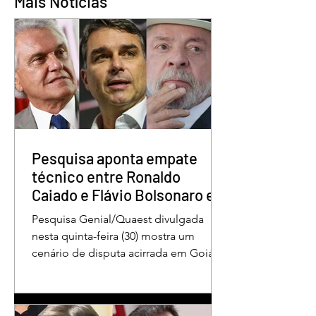
Mais Notícias
Quem é o Jornalista
Câmara Legislativ
Carlos Peixoto,
Distrito Federal
homenageado pela
homenagea os
CLDF no Dia da
jornalistas no Dia 
Imprensa
Imprensa
Pesquisa aponta empate
técnico entre Ronaldo
Caiado e Flávio Bolsonaro em
Goiás
Pesquisa Genial/Quaest divulgada
nesta quinta-feira (30) mostra um
cenário de disputa acirrada em Goiás
para a Presidência da República. O ex-
governador Ronaldo Caiado (PSD)
aparece com 33% das intenções de