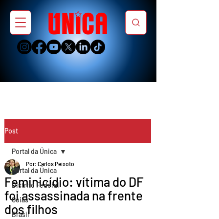
Post
Portal da Única
Por: Carlos Peixoto
Portal da Única
Feminicídio: vítima do DF
Distrito Federal
foi assassinada na frente
Goiás
dos filhos
Brasil