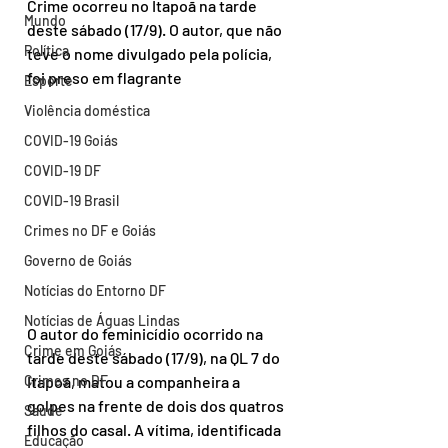
Crime ocorreu no Itapoã na tarde 
Mundo
deste sábado (17/9). O autor, que não 
Política
teve o nome divulgado pela polícia, 
foi preso em flagrante
Esporte
Violência doméstica
COVID-19 Goiás
COVID-19 DF
COVID-19 Brasil
Crimes no DF e Goiás
Governo de Goiás
Notícias do Entorno DF
Notícias de Águas Lindas
O autor do feminicídio ocorrido na 
Crime em Goiás
tarde deste sábado (17/9), na QL 7 do 
Crimes no DF
Itapoã, matou a companheira a 
golpes na frente de dois dos quatros 
Saúde
filhos do casal. A vítima, identificada 
Educação