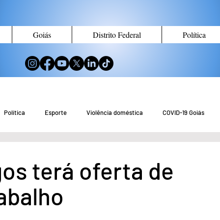
Goiás
Distrito Federal
Política
Política
Esporte
Violência doméstica
COVID-19 Goiás
no de Goiás
Notícias do Entorno DF
Notícias de Águas Lindas
os terá oferta de
rabalho
eio Ambiente
Tecnologia
Economia
Curiosidades