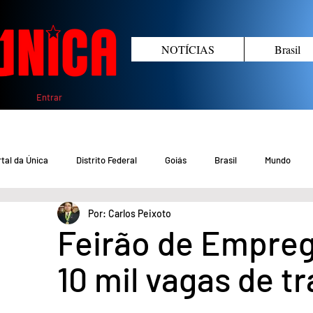
NOTÍCIAS
Brasil
Entrar
tal da Única
Distrito Federal
Goiás
Brasil
Mundo
Por: Carlos Peixoto
COVID-19 DF
COVID-19 Brasil
Crimes no DF e Goiás
Gover
Feirão de Empreg
10 mil vagas de t
Crime em Goiás
Crimes no DF
Saúde
Educação
M