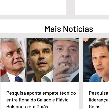
Mais Notícias
Pesquisa aponta empate
Pesquisa apont
técnico entre Ronaldo Caiado
na liderança d
e Flávio Bolsonaro em Goiás
Governo de Go
Pesquisa aponta empate técnico
Pesquisa 
entre Ronaldo Caiado e Flávio
liderança
Bolsonaro em Goiás
Goiás