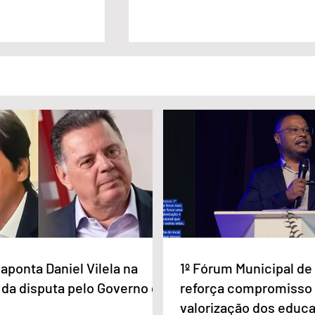
a Daniel Vilela
Marido é condenado a 30 anos
a disputa pelo
por matar esposa doente a
iás
facada em GO
aponta Daniel Vilela na
1º Fórum Municipal d
 da disputa pelo Governo de
reforça compromisso
valorização dos educ