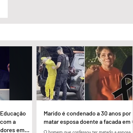
e Educação
Marido é condenado a 30 anos por
 com a
matar esposa doente a facada em
adores em
O homem que confessou ter matado a esposa