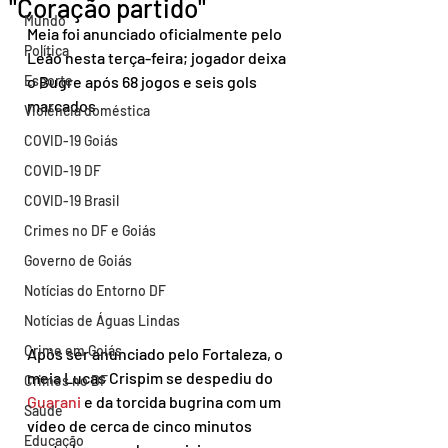
"Coração partido"
Mundo
Meia foi anunciado oficialmente pelo 
Política
Leão nesta terça-feira; jogador deixa 
Esporte
o Bugre após 68 jogos e seis gols 
marcados
Violência doméstica
COVID-19 Goiás
COVID-19 DF
COVID-19 Brasil
Crimes no DF e Goiás
Governo de Goiás
Notícias do Entorno DF
Notícias de Águas Lindas
Crime em Goiás
Após ser anunciado pelo Fortaleza, o 
meia Lucas Crispim se despediu do 
Crimes no DF
Guarani 
e da torcida bugrina com um 
Saúde
vídeo de cerca de cinco minutos 
Educação