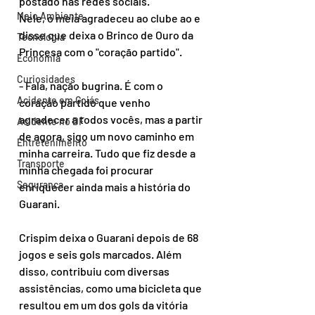
postado nas redes sociais.
Meio Ambiente
Nele, o meia agradeceu ao clube ao e 
disse que deixa o Brinco de Ouro da 
Tecnologia
Princesa com o "coração partido".
Economia
Curiosidades
- Fala, nação bugrina. É com o 
Acidente em Goiás
coração partido que venho 
agradecer a todos vocês, mas a partir 
Acidente no DF
de agora, sigo um novo caminho em 
Entretenimento
minha carreira. Tudo que fiz desde a 
Transporte
minha chegada foi procurar 
Segurança
enriquecer ainda mais a história do 
Guarani.
Crispim deixa o Guarani depois de 68 
jogos e seis gols marcados. Além 
disso, contribuiu com diversas 
assistências, como uma bicicleta que 
resultou em um dos gols da vitória 