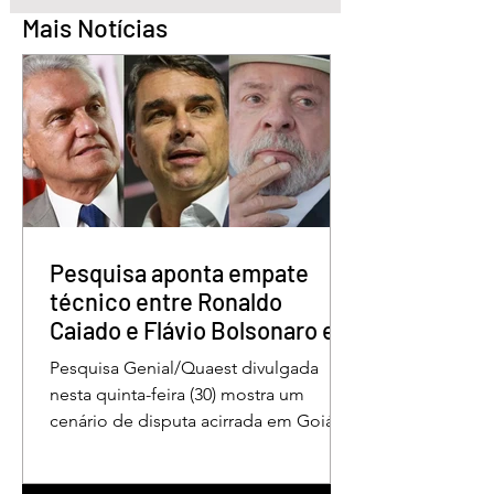
Mais Notícias
STF condena Eduardo
Lula sanciona lei 
Bolsonaro a
garante renovaçã
inelegibilidade e a 4
automática da CN
anos de prisão
Pesquisa aponta empate
técnico entre Ronaldo
Caiado e Flávio Bolsonaro em
Goiás
Pesquisa Genial/Quaest divulgada
nesta quinta-feira (30) mostra um
cenário de disputa acirrada em Goiás
para a Presidência da República. O ex-
governador Ronaldo Caiado (PSD)