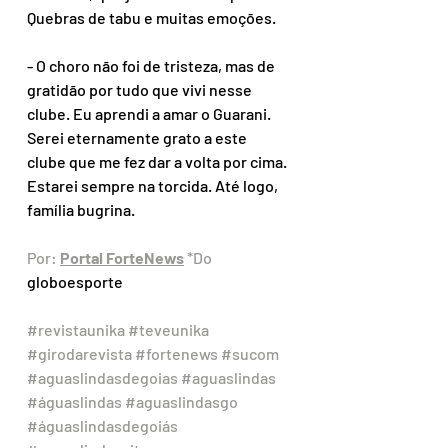
Quebras de tabu e muitas emoções.
- O choro não foi de tristeza, mas de 
gratidão por tudo que vivi nesse 
clube. Eu aprendi a amar o Guarani. 
Serei eternamente grato a este 
clube que me fez dar a volta por cima. 
Estarei sempre na torcida. Até logo, 
família bugrina.
Por: 
Portal ForteNews
 *Do 
globoesporte
#revistaunika
#teveunika
#girodarevista
#fortenews
#sucom
#aguaslindasdegoias
#aguaslindas
#águaslindas
#aguaslindasgo
#águaslindasdegoiás