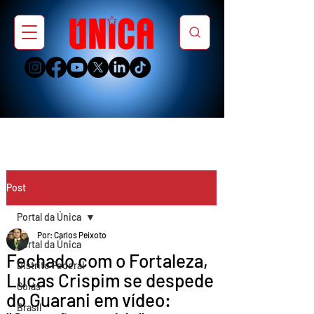
Post
Portal da Única
Por: Carlos Peixoto
Portal da Única
Fechado com o Fortaleza,
Distrito Federal
Lucas Crispim se despede
Goiás
do Guarani em vídeo:
Brasil