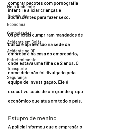
comprar pacotes com pornografia 
Meio Ambiente
infantil e aliciar crianças e 
Tecnologia
adolescentes para fazer sexo.
Economia
Curiosidades
Os policiais cumpriram mandados de 
Acidente em Goiás
busca e apreensão na sede da 
Acidente no DF
empresa e na casa do empresário, 
Entretenimento
onde estava uma filha de 2 anos. O 
Transporte
nome dele não foi divulgado pela 
Segurança
equipe de investigação. Ele é 
executivo sócio de um grande grupo 
econômico que atua em todo o país.
Estupro de menino
A polícia informou que o empresário 