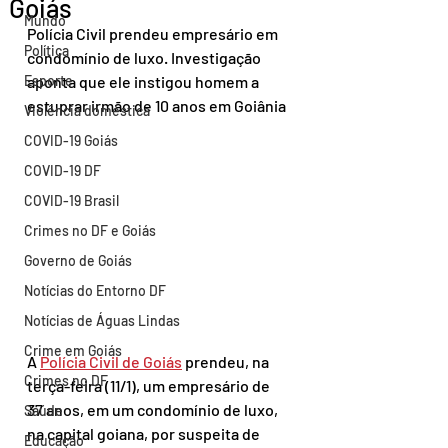
Goiás
Mundo
Polícia Civil prendeu empresário em 
Política
condomínio de luxo. Investigação 
Esporte
aponta que ele instigou homem a 
estuprar irmão de 10 anos em Goiânia
Violência doméstica
COVID-19 Goiás
COVID-19 DF
COVID-19 Brasil
Crimes no DF e Goiás
Governo de Goiás
Notícias do Entorno DF
Notícias de Águas Lindas
Crime em Goiás
A 
Polícia Civil de Goiás
 prendeu, na 
Crimes no DF
terça-feira (11/1), um empresário de 
37 anos, em um condomínio de luxo, 
Saúde
na capital goiana, por suspeita de 
Educação