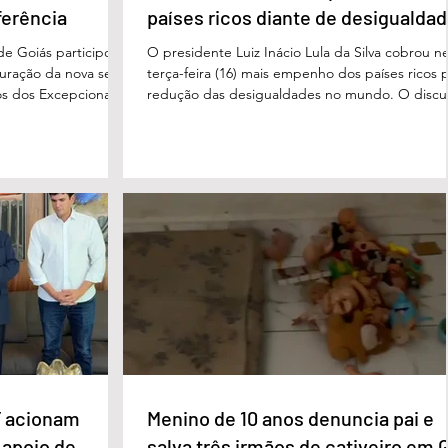
ferência
países ricos diante de desigualda
de Goiás participou,
O presidente Luiz Inácio Lula da Silva cobrou n
uguração da nova sede
terça-feira (16) mais empenho dos países ricos 
s dos Excepcionais,
redução das desigualdades no mundo. O discu
o para o município e
foi feito em Évian, na França, durante a Cúpula
strito Federal. A
g7, que reúne as principais economias do mun
ta um importante
De acordo com o presidente, a desigualdade
de inclusão, educação
entre países ricos e pobres tem aumentado. “
ltidisciplinar às
desafios se multiplicam, mas a solidariedade
a estrutura foi
internacional encolhe. A distância que separa a
imento, dese
prosperidade de Évian da realidade enfrentada
 acionam
Menino de 10 anos denuncia pai e
 apoio de
salva três irmãos de cativeiro em 