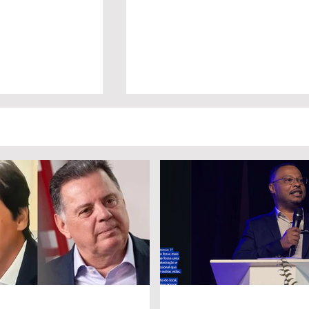
a Daniel Vilela
Marido é condenado a 30 anos
a disputa pelo
por matar esposa doente a
iás
facada em GO