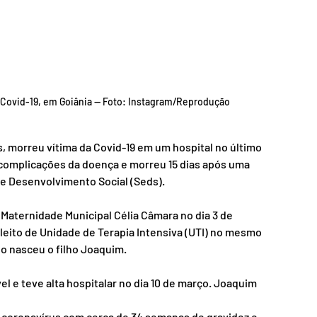
 Covid-19, em Goiânia — Foto: Instagram/Reprodução
s, morreu vítima da Covid-19 em um hospital no último 
às complicações da doença e morreu 15 dias após uma 
 de Desenvolvimento Social (Seds).
 Maternidade Municipal Célia Câmara no dia 3 de 
leito de Unidade de Terapia Intensiva (UTI) no mesmo 
do nasceu o filho Joaquim.
l e teve alta hospitalar no dia 10 de março. Joaquim 
coronavírus com cerca de 34 semanas de gravidez e, 