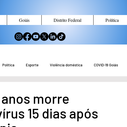
Goiás
Distrito Federal
Política
Política
Esporte
Violência doméstica
COVID-19 Goiás
no de Goiás
Notícias do Entorno DF
Notícias de Águas Lindas
 anos morre
írus 15 dias após
eio Ambiente
Tecnologia
Economia
Curiosidades