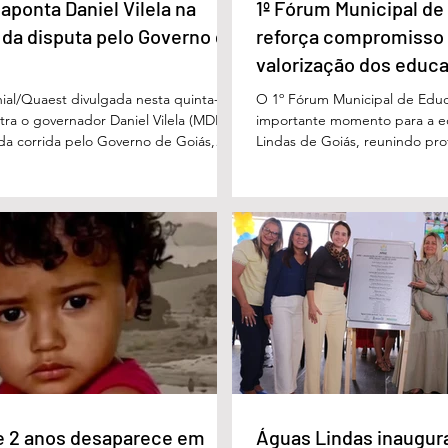
aponta Daniel Vilela na
1º Fórum Municipal d
 da disputa pelo Governo de
reforça compromisso
valorização dos educ
Águas Lindas
ial/Quaest divulgada nesta quinta-
O 1º Fórum Municipal de Edu
stra o governador Daniel Vilela (MDB)
importante momento para a 
 da corrida pelo Governo de Goiás,
Lindas de Goiás, reunindo prof
tenções de voto para o primeiro turno
municipal em um ambiente pr
ma eventual disputa de segundo
promover conhecimento, refle
nário estimulado para o primeiro
experiências e valorização d
l Vilela aparece com 37% das intenções
um papel fundamental na form
uido pelo ex-governador Marconi
gerações. Durante o evento, o
B), com 21%. Em seguida estão Wilder
de Educação, Denildson Olivei
 com 11%, Luis Cesar Bueno (PT), com
fórum nasceu do desejo de of
educadores muito mais do q
e 2 anos desaparece em
Águas Lindas inaugur