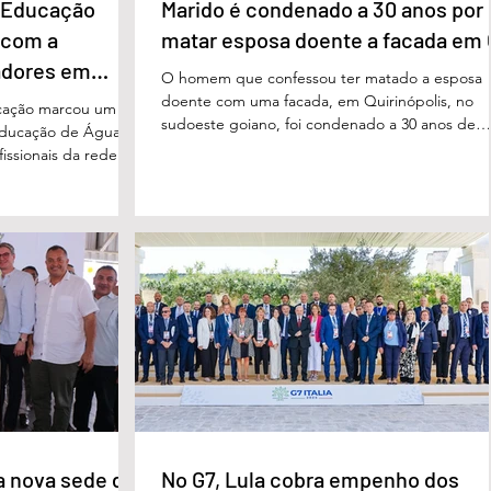
e Educação
Marido é condenado a 30 anos por
 com a
matar esposa doente a facada em
adores em
O homem que confessou ter matado a esposa
doente com uma facada, em Quirinópolis, no
cação marcou um
sudoeste goiano, foi condenado a 30 anos de
educação de Águas
prisão por femicídio qualificado. O crime ocorr
issionais da rede
em outubro de 2025, na casa do casal. À época
eparado para
Cléria Rosa de Moraes se recuperava de um
xão, troca de
Acidente Vascular Cerebral (AVC) e estava em
aqueles que exercem
condição de fragilidade física. De acordo com o
ação das futuras
processo, Cléria foi morta com um único golpe
 secretário municipal
faca no pescoço, enquanto estava no quarto
ra, destacou que o
repousando, desferido pelo
erecer aos
ue um
a nova sede da
No G7, Lula cobra empenho dos