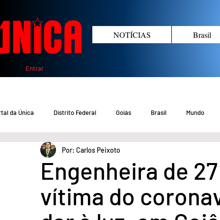
NOTÍCIAS
Brasil
Entrar
tal da Única
Distrito Federal
Goiás
Brasil
Mundo
Por: Carlos Peixoto
COVID-19 DF
COVID-19 Brasil
Crimes no DF e Goiás
Gover
Engenheira de 27
vítima do coronav
Crime em Goiás
Crimes no DF
Saúde
Educação
M