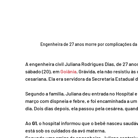
Engenheira de 27 anos morre por complicações da
A engenheira civil Juliana Rodrigues Dias, de 27 ano
sábado (20), em 
Goiânia
. Grávida, ela não resistiu 
cesariana. Ela era servidora da Secretaria Estadual
Segundo a família, Juliana deu entrada no Hospital e
março com dispneia e febre, e foi encaminhada a um 
dia. Dois dias depois, ela passou pela cesárea, quan
Ao 
G1
, o hospital informou que o bebê nasceu saudáve
está sob os cuidados da avó materna.
Segundo uma amiga da engenheira, Juliana contraiu 