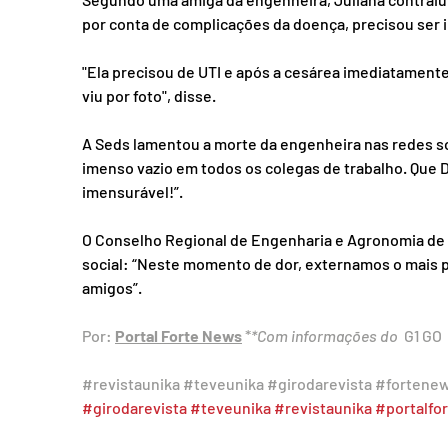
por conta de complicações da doença, precisou ser 
"Ela precisou de UTI e após a cesárea imediatamente
viu por foto", disse.
A Seds lamentou a morte da engenheira nas redes soc
imenso vazio em todos os colegas de trabalho. Que 
imensurável!”.
O Conselho Regional de Engenharia e Agronomia de
social: “Neste momento de dor, externamos o mais p
amigos”.
Por: 
Portal Forte News
 *
*Com informações do 
 G1 GO
#revistaunika
#teveunika
#girodarevista
#fortene
#girodarevista
#teveunika
#revistaunika
#portalfo