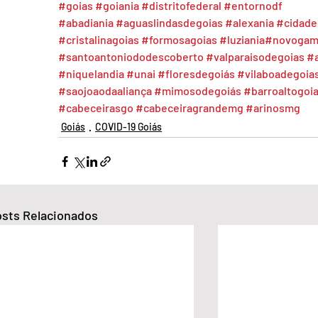
#goias
#goiania
#distritofederal
#entornodf
#abadiania
#aguaslindasdegoias
#alexania
#cidade
#cristalinagoias
#formosagoias
#luziania
#novogam
#santoantoniododescoberto
#valparaisodegoias
#a
#niquelandia
#unai
#floresdegoiás
#vilaboadegoia
#saojoaodaaliança
#mimosodegoiás
#barroaltogoi
#cabeceirasgo
#cabeceiragrandemg
#arinosmg
Goiás
COVID-19 Goiás
sts Relacionados