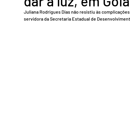
dar à luz, em Goi
Acidente em Goiás
Acidente no DF
Entretenimento
Tra
Juliana Rodrigues Dias não resistiu às complicações
servidora da Secretaria Estadual de Desenvolvimento