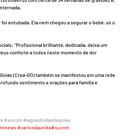
internada.
 foi entubada. Ela nem chegou a segurar o bebê, só o 
iais: “Profissional brilhante, dedicada, deixa um 
Deus conforte a todos neste momento de dor 
 Goiás (Crea-GO) também se manifestou em uma rede 
rofundo sentimento e orações para família e 
ws
#sucom
#aguaslindasdegoias
rtenews
#carlosdaunika
#sucom