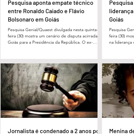
Pesquisa aponta empate técnico
Pesquisa 
entre Ronaldo Caiado e Flávio
liderança
Bolsonaro em Goiás
Goiás
Pesquisa Genial/Quaest divulgada nesta quinta-
Pesquisa Gen
feira (30) mostra um cenário de disputa acirrada em
feira (30) mo
Goiás para a Presidência da República. O ex-
na liderança
governador Ronaldo Caiado (PSD) aparece com
tanto nas in
33% das intenções de voto no primeiro turno,
quanto em u
seguido pelo senador Flávio Bolsonaro (PL), com
turno. No ce
27%. Considerando a margem de erro de três
turno, Danie
pontos percentuais, os dois estão em empate
de voto, seg
técnico. Na terceira colocação está o presidente
Perillo (PSD
Luiz Inácio Lula da Silva (PT), com 23% das
Morais (PL),
intenções de voto. Os
3%, e
Jornalista é condenado a 2 anos por
Menina d