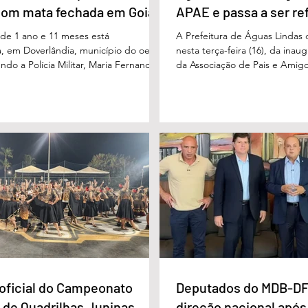
com mata fechada em Goiás
APAE e passa a ser re
e 1 ano e 11 meses está
A Prefeitura de Águas Lindas 
, em Doverlândia, município do oeste
nesta terça-feira (16), da ina
do a Polícia Militar, Maria Fernanda
da Associação de Pais e Amigo
cha foi vista pela última vez na
considerada um marco históric
segunda-feira (15/6), na Fazenda Vale
toda a região do Entorno do Di
a zona rural, e até a manhã desta
entrega da unidade represen
16/6) não havia sido localizada. O Corpo
avanço nas políticas públicas 
 realiza buscas na região, que é de
especializada e atendimento mu
 e próxima ao Rio Paraíso. De acordo
pessoas com deficiência. A nov
 Vivaldo Alves da Silva Filho, da Polí
projetada para oferecer acolh
oficial do Campeonato
Deputados do MDB-DF
 de Quadrilhas Juninas
direção nacional após