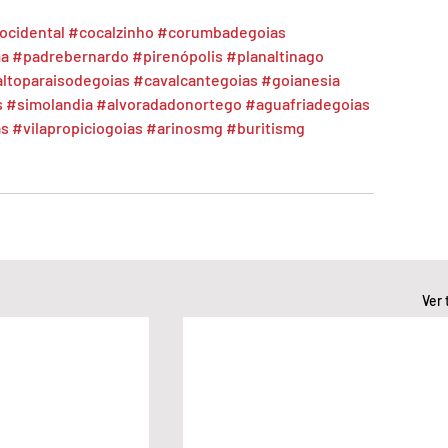
ocidental
#cocalzinho
#corumbadegoias
a
#padrebernardo
#pirenópolis
#planaltinago
ltoparaisodegoias
#cavalcantegoias
#goianesia
s
#simolandia
#alvoradadonortego
#aguafriadegoias
as
#vilapropiciogoias
#arinosmg
#buritismg
Ver 