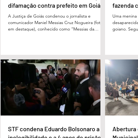
difamação contra prefeito em Goiás
fazenda 
A Justiça de Goiás condenou o jornalista e
Uma menina d
comunicador Maniel Messias Cruz Nogueira (foto
desaparecida
em destaque), conhecido como “Messias da
goiano. Segun
Gente”, a dois anos de detenção pelo crime de
Cândido da Ro
difamação contra o ex-prefeito de Edéia, José
manhã dessa 
Wagner Neves de Andrade. A sentença foi
do Paraíso, n
proferida pelo juiz Hermes Pereira Vidigal, da Vara
terça-feira (
Criminal da Comarca de Edéia. O jornalista
de Bombeiros
contesta a decisão e diz que sofre perseguição.
mata fechada
Apesar da condenação, a pena será cumprida em
com o tenente
regime inicialmente aberto e
STF condena Eduardo Bolsonaro a
Abertura 
inelegibilidade e a 4 anos de prisão
Municipal