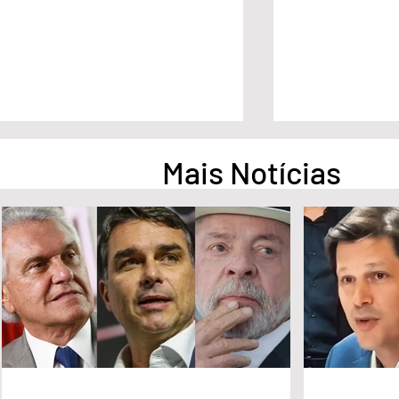
Mais Notícias
Pesquisa aponta empate
Pesquisa apont
técnico entre Ronaldo Caiado
na liderança d
e Flávio Bolsonaro em Goiás
Governo de Go