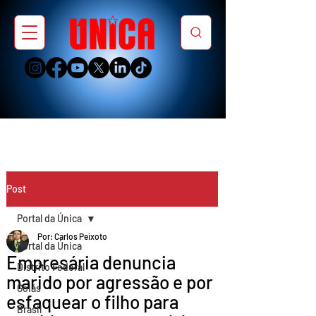
Post
Portal da Única
Por: Carlos Peixoto
Portal da Única
Empresária denuncia
Distrito Federal
marido por agressão e por
Goiás
esfaquear o filho para
Brasil