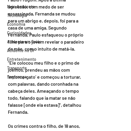
agressão, com medo de ser 
Meio Ambiente
assassinada, Fernanda se mudou 
Tecnologia
para um abrigo e, depois, foi para a 
Economia
casa de uma amiga. Segundo 
Curiosidades
Fernanda, Paulo esfaqueou o próprio 
filho para o jovem revelar o paradeiro 
Acidente em Goiás
da mãe, com o intuito de matá-la.
Acidente no DF
Entretenimento
“Ele colocou meu filho e o primo de 
Transporte
joelhos, prendeu as mãos com 
‘enforca-gato’ e começou a torturar, 
Segurança
com palavras, dando coronhada na 
cabeça deles. Ameaçando o tempo 
todo, falando que ia matar se não 
falasse [onde ela estava]”, detalhou 
Fernanda.
Os crimes contra o filho, de 18 anos, 