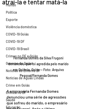
atraí-la e tentar matá-la
Mundo
Política
Esporte
Violência doméstica
COVID-19 Goiás
COVID-19 DF
COVID-19 Brasil
Crimes no DF e Goiás
Fernanda Gomes da Silva Frugoni 
Governo de Goiás
denunciou que foi agredida pelo marido 
em Goiânia, Goiás — Foto: Arquivo 
Notícias do Entorno DF
Pessoal/Fernanda Gomes
Notícias de Águas Lindas
Crime em Goiás
A empresária Fernanda Gomes 
Crimes no DF
denunciou uma série de agressões 
Saúde
que sofreu do marido, o empresário 
Educação
Paulo Frugoni. Após a última 