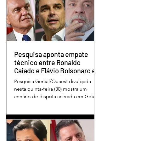
Pesquisa aponta Daniel
Marido é condena
Vilela na liderança da
30 anos por matar
disputa pelo Governo
esposa doente a 
de Goiás
em GO
Pesquisa aponta empate
técnico entre Ronaldo
Caiado e Flávio Bolsonaro em
Goiás
Pesquisa Genial/Quaest divulgada
nesta quinta-feira (30) mostra um
cenário de disputa acirrada em Goiás
para a Presidência da República. O ex-
governador Ronaldo Caiado (PSD)
aparece com 33% das intenções de
voto no primeiro turno, seguido pelo
senador Flávio Bolsonaro (PL), com