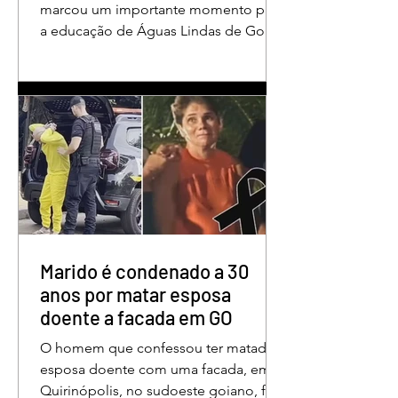
em Águas Lindas
marcou um importante momento para
a educação de Águas Lindas de Goiás,
reunindo profissionais da rede
municipal em um ambiente preparado
para promover conhecimento,
reflexão, troca de experiências e
valorização daqueles que exercem um
papel fundamental na formação das
futuras gerações. Durante o evento, o
secretário municipal de Educação,
Denildson Oliveira, destacou que o
fórum nasceu do desejo de oferecer
aos educadores muito mais do que
Marido é condenado a 30
um
anos por matar esposa
doente a facada em GO
O homem que confessou ter matado a
esposa doente com uma facada, em
Quirinópolis, no sudoeste goiano, foi