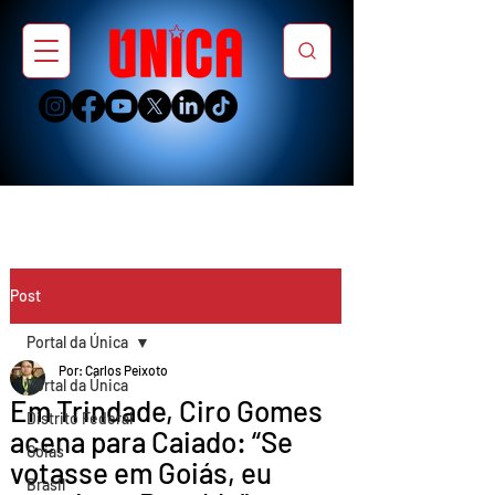
Post
Portal da Única
Por: Carlos Peixoto
Portal da Única
Em Trindade, Ciro Gomes
Distrito Federal
acena para Caiado: “Se
Goiás
votasse em Goiás, eu
Brasil