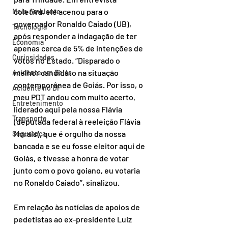
coletiva, ele acenou para o 
Meio Ambiente
governador Ronaldo Caiado (UB), 
Tecnologia
após responder a indagação de ter 
Economia
apenas cerca de 5% de intenções de 
Curiosidades
votos no Estado. “Disparado o 
melhor candidato na situação 
Acidente em Goiás
contemporânea de Goiás. Por isso, o 
Acidente no DF
meu PDT andou com muito acerto, 
Entretenimento
liderado aqui pela nossa Flávia 
Transporte
(deputada federal à reeleição Flávia 
Morais), que é orgulho da nossa 
Segurança
bancada e se eu fosse eleitor aqui de 
Goiás, e tivesse a honra de votar 
junto com o povo goiano, eu votaria 
no Ronaldo Caiado”, sinalizou.
Em relação às notícias de apoios de 
pedetistas ao ex-presidente Luiz 