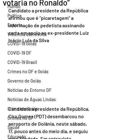
votaria no Ronaldo”
Mundo
Candidato a presidente da República 
Política
afirmou que é “picaretagem” a 
Esporte
informação de pedetista assinando 
carta em apoio ao ex-presidente Luiz 
Violência doméstica
Inácio Lula da Silva
COVID-19 Goiás
COVID-19 DF
COVID-19 Brasil
Crimes no DF e Goiás
Governo de Goiás
Notícias do Entorno DF
Notícias de Águas Lindas
Candidato a presidente da República, 
Crime em Goiás
Ciro Gomes (PDT) desembarcou no 
Crimes no DF
aeroporto de Goiânia, neste sábado, 
Saúde
17, pouco antes do meio dia, e seguiu 
Educação
para Trindade. Em entrevista 