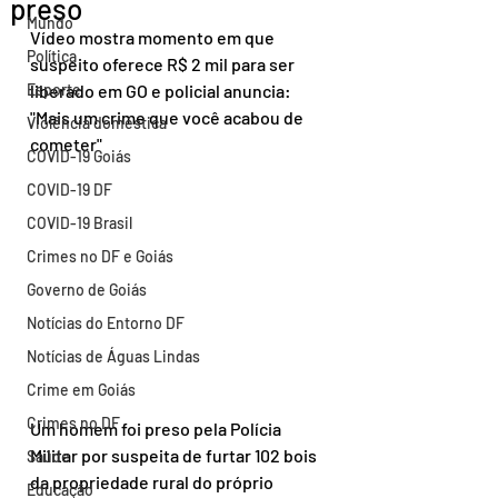
preso
Mundo
Vídeo mostra momento em que 
Política
suspeito oferece R$ 2 mil para ser 
Esporte
liberado em GO e policial anuncia: 
"Mais um crime que você acabou de 
Violência doméstica
cometer"
COVID-19 Goiás
COVID-19 DF
COVID-19 Brasil
Crimes no DF e Goiás
Governo de Goiás
Notícias do Entorno DF
Notícias de Águas Lindas
Crime em Goiás
Crimes no DF
Um homem foi preso pela Polícia 
Militar por suspeita de furtar 102 bois 
Saúde
da propriedade rural do próprio 
Educação