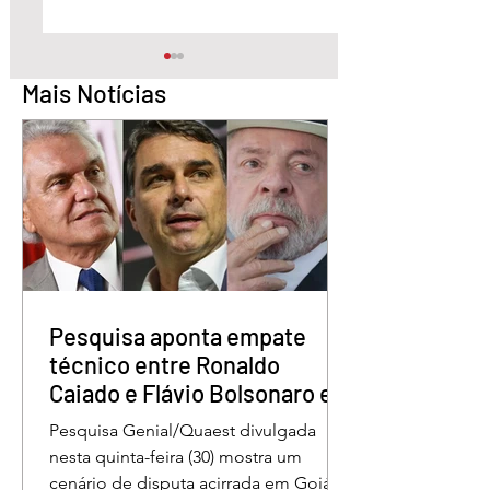
Mais Notícias
Pesquisa aponta Daniel
Marido é condena
Vilela na liderança da
30 anos por matar
disputa pelo Governo
esposa doente a 
de Goiás
em GO
Pesquisa aponta empate
técnico entre Ronaldo
Caiado e Flávio Bolsonaro em
Goiás
Pesquisa Genial/Quaest divulgada
nesta quinta-feira (30) mostra um
cenário de disputa acirrada em Goiás