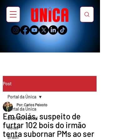
Post
Portal da Única
Por: Carlos Peixoto
Portal da Única
Em Goiás, suspeito de
Distrito Federal
furtar 102 bois do irmão
Goiás
tenta subornar PMs ao ser
Brasil