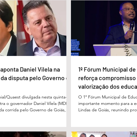
a Daniel Vilela
1º Fórum Municipal de
a disputa pelo
Educação reforça
iás
compromisso com a
valorização dos educadores
em Águas Lindas
aponta Daniel Vilela na
1º Fórum Municipal d
 da disputa pelo Governo de
reforça compromisso
valorização dos educ
Águas Lindas
ial/Quaest divulgada nesta quinta-
O 1º Fórum Municipal de Edu
stra o governador Daniel Vilela (MDB)
importante momento para a 
 da corrida pelo Governo de Goiás,
Lindas de Goiás, reunindo prof
tenções de voto para o primeiro turno
municipal em um ambiente pr
ma eventual disputa de segundo
promover conhecimento, refle
nário estimulado para o primeiro
experiências e valorização d
l Vilela aparece com 37% das intenções
um papel fundamental na form