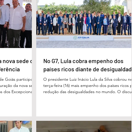
processo, Cléria foi morta com um único golpe
 secretário municipal
faca no pescoço, enquanto estava no quarto
ra, destacou que o
repousando, desferido pelo
erecer aos
ue um
a nova sede da
No G7, Lula cobra empenho dos
ferência
países ricos diante de desigualda
de Goiás participou,
O presidente Luiz Inácio Lula da Silva cobrou n
uguração da nova sede
terça-feira (16) mais empenho dos países ricos 
s dos Excepcionais,
redução das desigualdades no mundo. O discu
o para o município e
foi feito em Évian, na França, durante a Cúpula
strito Federal. A
g7, que reúne as principais economias do mun
ta um importante
De acordo com o presidente, a desigualdade
de inclusão, educação
entre países ricos e pobres tem aumentado. “
ltidisciplinar às
desafios se multiplicam, mas a solidariedade
a estrutura foi
internacional encolhe. A distância que separa a