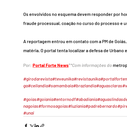
Os envolvidos no esquema devem responder por homic
fraude processual, coação no curso do processo e u
A reportagem entrou em contato com a PM de Goiás, 
matéria. O portal tenta localizar a defesa de Urbano 
Por: 
Portal Forte News
*
*Com informações do 
metrop
#girodarevista
#teveunika
#revistaunika
#portalforte
ga
#ceilandia
#samambaia
#brazlandia
#aguasclaras
#v
#goias
#goiania
#entornodf
#abadiania
#aguaslindasd
nagoias
#formosagoias
#luziania
#padrebernardo
#pir
#unai