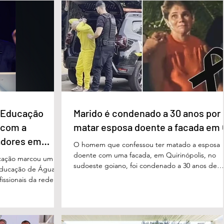
e Educação
Marido é condenado a 30 anos por
 com a
matar esposa doente a facada em
adores em
O homem que confessou ter matado a esposa
doente com uma facada, em Quirinópolis, no
cação marcou um
sudoeste goiano, foi condenado a 30 anos de
educação de Águas
prisão por femicídio qualificado. O crime ocorr
issionais da rede
em outubro de 2025, na casa do casal. À época
eparado para
Cléria Rosa de Moraes se recuperava de um
xão, troca de
Acidente Vascular Cerebral (AVC) e estava em
aqueles que exercem
condição de fragilidade física. De acordo com o
ação das futuras