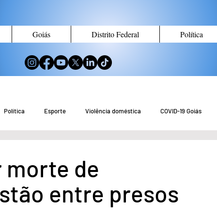
Goiás
Distrito Federal
Política
Política
Esporte
Violência doméstica
COVID-19 Goiás
no de Goiás
Notícias do Entorno DF
Notícias de Águas Lindas
r morte de
estão entre presos
eio Ambiente
Tecnologia
Economia
Curiosidades