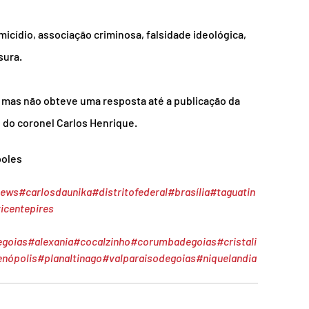
ídio, associação criminosa, falsidade ideológica, 
sura.
mas não obteve uma resposta até a publicação da 
e do coronel Carlos Henrique.
oles
news
#carlosdaunika
#distritofederal
#brasília
#taguatin
icentepires
egoias
#alexania
#cocalzinho
#corumbadegoias
#cristali
enópolis
#planaltinago
#valparaisodegoias
#niquelandia