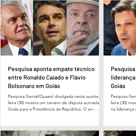
Pesquisa aponta empate
Pesquisa apont
técnico entre Ronaldo Caiado
na liderança d
e Flávio Bolsonaro em Goiás
Governo de Go
Pesquisa aponta empate técnico
Pesquisa 
entre Ronaldo Caiado e Flávio
liderança
Bolsonaro em Goiás
Goiás
Pesquisa Genial/Quaest divulgada nesta quinta-
Pesquisa Gen
feira (30) mostra um cenário de disputa acirrada em
feira (30) mo
Goiás para a Presidência da República. O ex-
na liderança
governador Ronaldo Caiado (PSD) aparece com
tanto nas in
33% das intenções de voto no primeiro turno,
quanto em u
seguido pelo senador Flávio Bolsonaro (PL), com
turno. No ce
27%. Considerando a margem de erro de três
turno, Danie