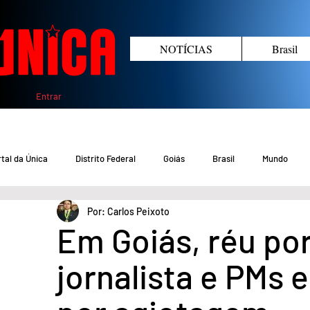
NOTÍCIAS
Brasil
Entrar
tal da Única
Distrito Federal
Goiás
Brasil
Mundo
Por: Carlos Peixoto
COVID-19 DF
COVID-19 Brasil
Crimes no DF e Goiás
Gover
Em Goiás, réu po
jornalista e PMs 
Crime em Goiás
Crimes no DF
Saúde
Educação
M