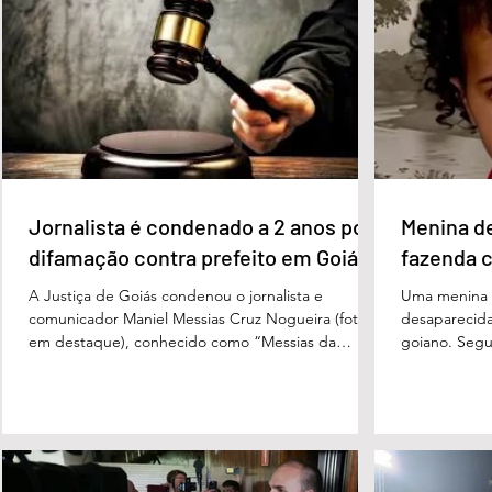
pontos percentuais, os dois estão em empate
de voto, seg
técnico. Na terceira colocação está o presidente
Perillo (PSD
Luiz Inácio Lula da Silva (PT), com 23% das
Morais (PL),
intenções de voto. Os
3%, e
Jornalista é condenado a 2 anos por
Menina d
difamação contra prefeito em Goiás
fazenda 
A Justiça de Goiás condenou o jornalista e
Uma menina d
comunicador Maniel Messias Cruz Nogueira (foto
desaparecida
em destaque), conhecido como “Messias da
goiano. Segun
Gente”, a dois anos de detenção pelo crime de
Cândido da Ro
difamação contra o ex-prefeito de Edéia, José
manhã dessa 
Wagner Neves de Andrade. A sentença foi
do Paraíso, n
proferida pelo juiz Hermes Pereira Vidigal, da Vara
terça-feira (
Criminal da Comarca de Edéia. O jornalista
de Bombeiros
contesta a decisão e diz que sofre perseguição.
mata fechada