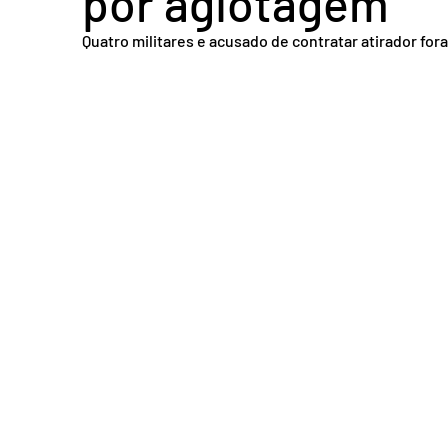
por agiotagem
Acidente em Goiás
Acidente no DF
Entretenimento
Tra
Quatro militares e acusado de contratar atirador for