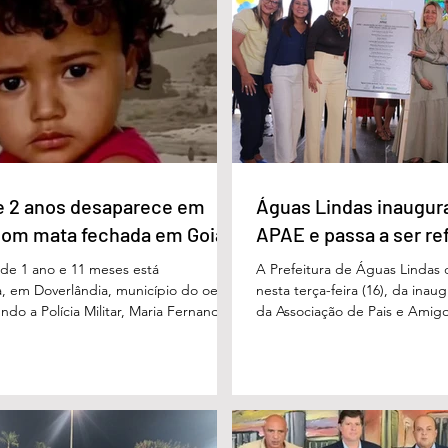
uido pelo ex-governador Marconi
gerações. Durante o evento, o
B), com 21%. Em seguida estão Wilder
de Educação, Denildson Olivei
 com 11%, Luis Cesar Bueno (PT), com
fórum nasceu do desejo de of
educadores muito mais do q
e 2 anos desaparece em
Águas Lindas inaugur
com mata fechada em Goiás
APAE e passa a ser re
e 1 ano e 11 meses está
A Prefeitura de Águas Lindas 
, em Doverlândia, município do oeste
nesta terça-feira (16), da ina
do a Polícia Militar, Maria Fernanda
da Associação de Pais e Amigo
cha foi vista pela última vez na
considerada um marco históric
segunda-feira (15/6), na Fazenda Vale
toda a região do Entorno do Di
a zona rural, e até a manhã desta
entrega da unidade represen
16/6) não havia sido localizada. O Corpo
avanço nas políticas públicas 
 realiza buscas na região, que é de
especializada e atendimento mu
 e próxima ao Rio Paraíso. De acordo
pessoas com deficiência. A nov