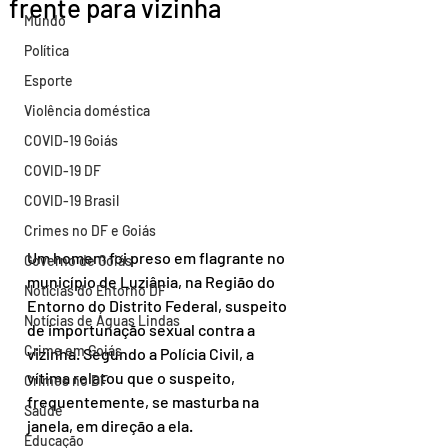
frente para vizinha
Mundo
Política
Esporte
Violência doméstica
COVID-19 Goiás
COVID-19 DF
COVID-19 Brasil
Crimes no DF e Goiás
Um homem foi preso em flagrante no 
Governo de Goiás
município de Luziânia, na Região do 
Notícias do Entorno DF
Entorno do Distrito Federal, suspeito 
Notícias de Águas Lindas
de importunação sexual contra a 
Crime em Goiás
vizinha. Segundo a Polícia Civil, a 
vítima relatou que o suspeito, 
Crimes no DF
frequentemente, se masturba na 
Saúde
janela, em direção a ela.
Educação