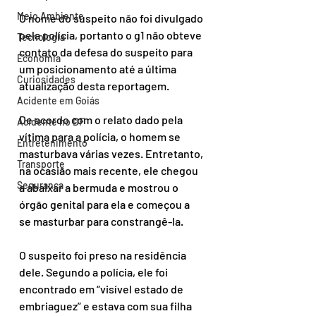
Meio Ambiente
O nome do suspeito não foi divulgado 
pela polícia, portanto o g1 não obteve 
Tecnologia
contato da defesa do suspeito para 
Economia
um posicionamento até a última 
Curiosidades
atualização desta reportagem.
Acidente em Goiás
De acordo com o relato dado pela 
Acidente no DF
vítima para a polícia, o homem se 
Entretenimento
masturbava várias vezes. Entretanto, 
Transporte
na ocasião mais recente, ele chegou 
Segurança
a abaixar a bermuda e mostrou o 
órgão genital para ela e começou a 
se masturbar para constrangê-la.
O suspeito foi preso na residência 
dele. Segundo a polícia, ele foi 
encontrado em “visível estado de 
embriaguez” e estava com sua filha 