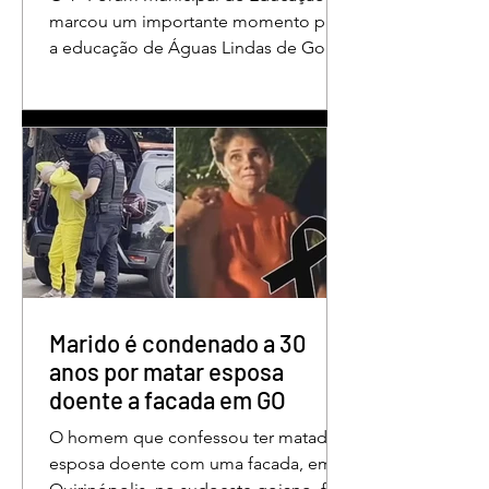
em Águas Lindas
marcou um importante momento para
a educação de Águas Lindas de Goiás,
reunindo profissionais da rede
municipal em um ambiente preparado
para promover conhecimento,
reflexão, troca de experiências e
valorização daqueles que exercem um
papel fundamental na formação das
futuras gerações. Durante o evento, o
secretário municipal de Educação,
Denildson Oliveira, destacou que o
fórum nasceu do desejo de oferecer
aos educadores muito mais do que
Marido é condenado a 30
um
anos por matar esposa
doente a facada em GO
O homem que confessou ter matado a
esposa doente com uma facada, em