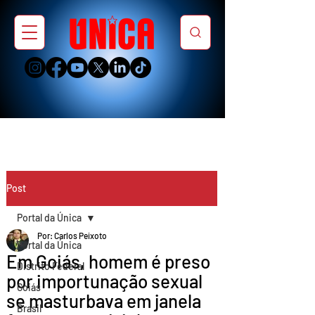
Post
Portal da Única
Por: Carlos Peixoto
Portal da Única
Em Goiás, homem é preso
Distrito Federal
por importunação sexual
Goiás
se masturbava em janela
Brasil