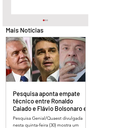
Mais Notícias
Pesquisa aponta Daniel
Marido é condena
Vilela na liderança da
30 anos por matar
disputa pelo Governo
esposa doente a 
de Goiás
em GO
Pesquisa aponta empate
técnico entre Ronaldo
Caiado e Flávio Bolsonaro em
Goiás
Pesquisa Genial/Quaest divulgada
nesta quinta-feira (30) mostra um