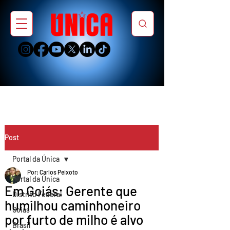
Post
Portal da Única
Por: Carlos Peixoto
Portal da Única
Em Goiás: Gerente que
Distrito Federal
humilhou caminhoneiro
Goiás
por furto de milho é alvo
Brasil