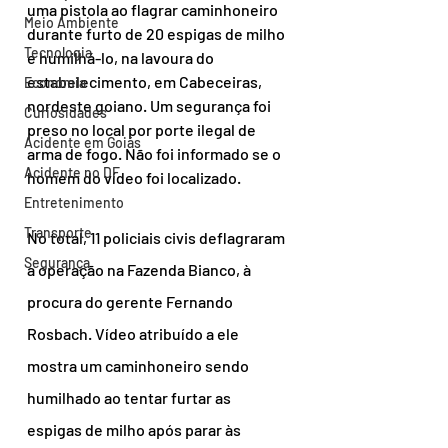
uma pistola ao flagrar caminhoneiro 
Meio Ambiente
durante furto de 20 espigas de milho 
Tecnologia
e humilhá-lo, na lavoura do 
estabelecimento, em Cabeceiras, 
Economia
nordeste goiano. Um segurança foi 
Curiosidades
preso no local por porte ilegal de 
Acidente em Goiás
arma de fogo. Não foi informado se o 
Acidente no DF
homem do vídeo foi localizado.
Entretenimento
Transporte
No total, 11 policiais civis deflagraram 
Segurança
a operação na Fazenda Bianco, à 
procura do gerente Fernando 
Rosbach. Vídeo atribuído a ele 
mostra um caminhoneiro sendo 
humilhado ao tentar furtar as 
espigas de milho após parar às 