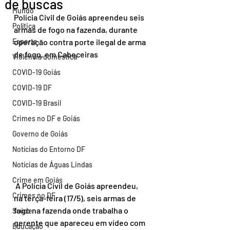
de buscas
Mundo
Polícia Civil de Goiás apreendeu seis 
Política
armas de fogo na fazenda, durante 
Esporte
operação contra porte ilegal de arma 
de fogo, em Cabeceiras
Violência doméstica
COVID-19 Goiás
COVID-19 DF
COVID-19 Brasil
Crimes no DF e Goiás
Governo de Goiás
Notícias do Entorno DF
Notícias de Águas Lindas
Crime em Goiás
 A Polícia Civil de Goiás apreendeu, 
Crimes no DF
na terça-feira (17/5), seis armas de 
fogo na fazenda onde trabalha o 
Saúde
gerente que apareceu em vídeo com 
Educação