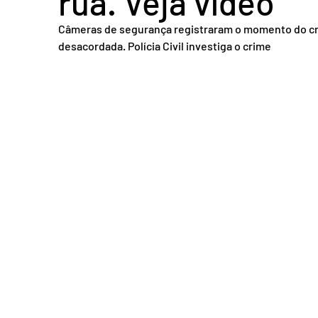
rua. Veja vídeo
Acidente em Goiás
Acidente no DF
Entretenimento
Tra
Câmeras de segurança registraram o momento do crime
desacordada. Polícia Civil investiga o crime