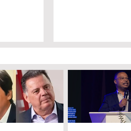
a Daniel Vilela
Marido é condenado a 30 anos
a disputa pelo
por matar esposa doente a
iás
facada em GO