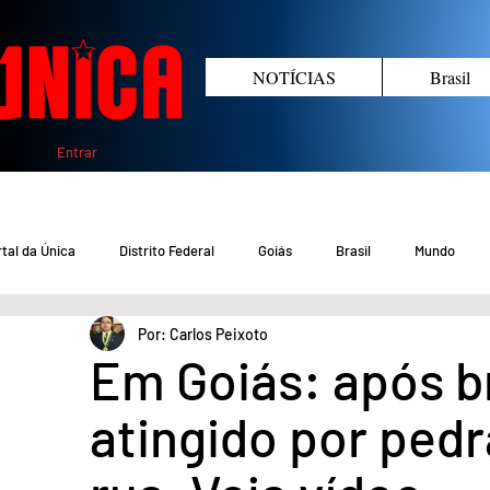
NOTÍCIAS
Brasil
Entrar
tal da Única
Distrito Federal
Goiás
Brasil
Mundo
Por: Carlos Peixoto
COVID-19 DF
COVID-19 Brasil
Crimes no DF e Goiás
Gover
Em Goiás: após b
atingido por ped
Crime em Goiás
Crimes no DF
Saúde
Educação
M