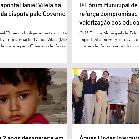
aponta Daniel Vilela na
1º Fórum Municipal d
 da disputa pelo Governo de
reforça compromisso
valorização dos educ
Águas Lindas
ial/Quaest divulgada nesta quinta-
O 1º Fórum Municipal de Edu
stra o governador Daniel Vilela (MDB)
importante momento para a 
 da corrida pelo Governo de Goiás,
Lindas de Goiás, reunindo prof
tenções de voto para o primeiro turno
municipal em um ambiente pr
ma eventual disputa de segundo
promover conhecimento, refle
nário estimulado para o primeiro
experiências e valorização d
l Vilela aparece com 37% das intenções
um papel fundamental na form
uido pelo ex-governador Marconi
gerações. Durante o evento, o
B), com 21%. Em seguida estão Wilder
de Educação, Denildson Olivei
 com 11%, Luis Cesar Bueno (PT), com
fórum nasceu do desejo de of
educadores muito mais do q
e 2 anos desaparece em
Águas Lindas inaugur