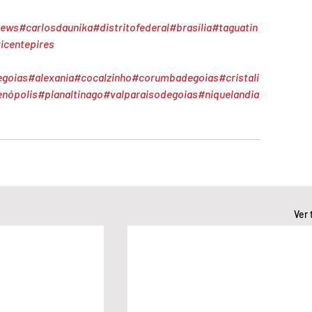
news
#carlosdaunika
#distritofederal
#brasília
#taguatin
icentepires
egoias
#alexania
#cocalzinho
#corumbadegoias
#cristali
enópolis
#planaltinago
#valparaisodegoias
#niquelandia
Ver 