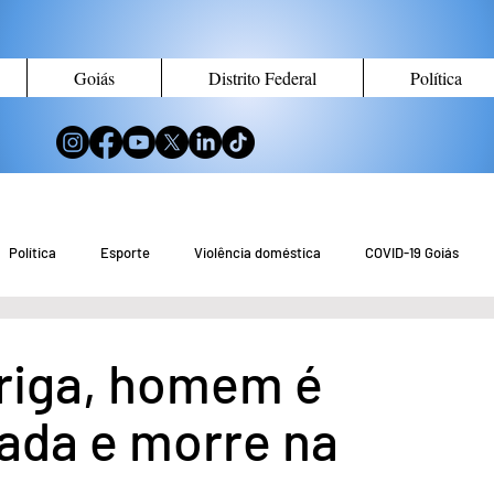
Goiás
Distrito Federal
Política
Política
Esporte
Violência doméstica
COVID-19 Goiás
no de Goiás
Notícias do Entorno DF
Notícias de Águas Lindas
riga, homem é
rada e morre na
eio Ambiente
Tecnologia
Economia
Curiosidades