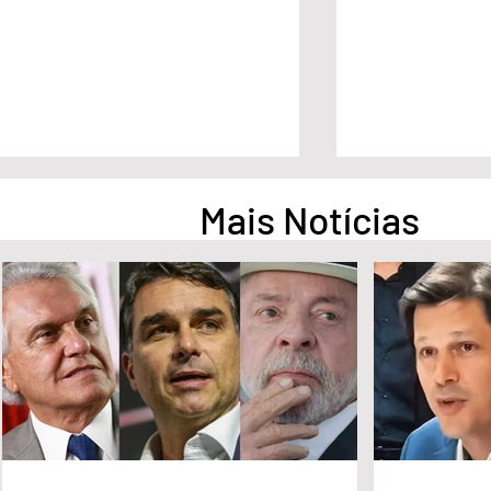
Mais Notícias
Pesquisa aponta empate
Pesquisa apont
técnico entre Ronaldo Caiado
na liderança d
e Flávio Bolsonaro em Goiás
Governo de Go