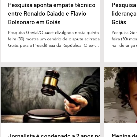
Pesquisa aponta empate técnico
Pesquisa 
entre Ronaldo Caiado e Flávio
liderança
Bolsonaro em Goiás
Goiás
Pesquisa Genial/Quaest divulgada nesta quinta-
Pesquisa Gen
feira (30) mostra um cenário de disputa acirrada em
feira (30) mo
Goiás para a Presidência da República. O ex-
na liderança
governador Ronaldo Caiado (PSD) aparece com
tanto nas in
33% das intenções de voto no primeiro turno,
quanto em u
seguido pelo senador Flávio Bolsonaro (PL), com
turno. No ce
27%. Considerando a margem de erro de três
turno, Danie
pontos percentuais, os dois estão em empate
de voto, seg
técnico. Na terceira colocação está o presidente
Perillo (PSD
Luiz Inácio Lula da Silva (PT), com 23% das
Morais (PL),
intenções de voto. Os
3%, e
Jornalista é condenado a 2 anos por
Menina d