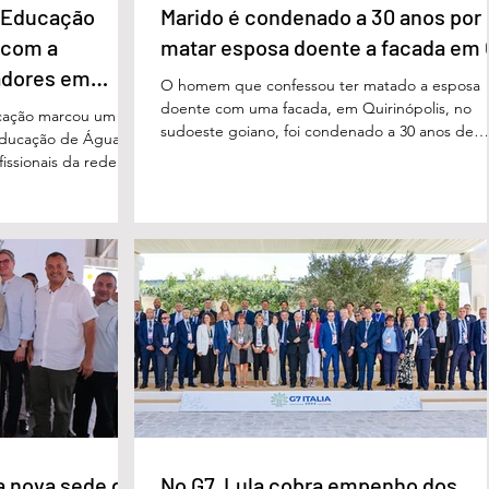
e Educação
Marido é condenado a 30 anos por
 com a
matar esposa doente a facada em
adores em
O homem que confessou ter matado a esposa
doente com uma facada, em Quirinópolis, no
cação marcou um
sudoeste goiano, foi condenado a 30 anos de
educação de Águas
prisão por femicídio qualificado. O crime ocorr
issionais da rede
em outubro de 2025, na casa do casal. À época
eparado para
Cléria Rosa de Moraes se recuperava de um
xão, troca de
Acidente Vascular Cerebral (AVC) e estava em
aqueles que exercem
condição de fragilidade física. De acordo com o
ação das futuras
processo, Cléria foi morta com um único golpe
 secretário municipal
faca no pescoço, enquanto estava no quarto
ra, destacou que o
repousando, desferido pelo
erecer aos
ue um
a nova sede da
No G7, Lula cobra empenho dos