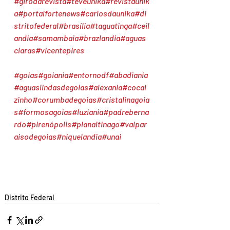
#girodarevista
#teveunika
#revistaunik
a
#portalfortenews
#carlosdaunika
#di
stritofederal
#brasília
#taguatinga
#ceil
andia
#samambaia
#brazlandia
#aguas
claras
#vicentepires
#goias
#goiania
#entornodf
#abadiania
#aguaslindasdegoias
#alexania
#cocal
zinho
#corumbadegoias
#cristalinagoia
s
#formosagoias
#luziania
#padreberna
rdo
#pirenópolis
#planaltinago
#valpar
aisodegoias
#niquelandia
#unai
Distrito Federal