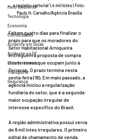
a registro cartorial 1,4 mil lotes | Foto: 
Meio Ambiente
Paulo H. Carvalho/Agência Brasília
Tecnologia
Economia
Faltam quatro dias para finalizar o 
Curiosidades
prazo para que os moradores do 
Acidente em Goiás
Setor Habitacional Arniqueira 
Acidente no DF
entreguem a proposta de compra 
dos terrenos que ocupam junto à 
Entretenimento
Terracap. O prazo termina nesta 
Transporte
sexta-feira (18). Em maio passado, a 
Segurança
agência iniciou a regularização 
fundiária do setor, que é a segunda 
maior ocupação irregular de 
interesse específico do Brasil.
A região administrativa possui cerca 
de 8 mil lotes irregulares. O primeiro 
edital de chamamento de venda 