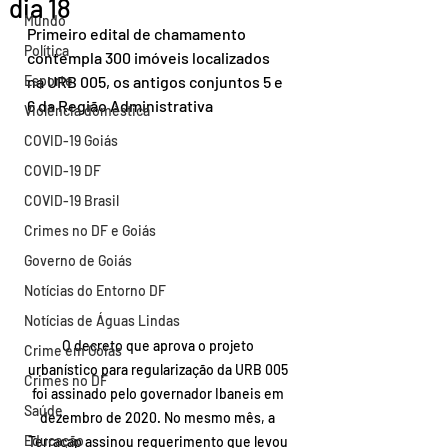
dia 18
Mundo
Primeiro edital de chamamento 
Política
contempla 300 imóveis localizados 
Esporte
na URB 005, os antigos conjuntos 5 e 
6 da Região Administrativa
Violência doméstica
COVID-19 Goiás
COVID-19 DF
COVID-19 Brasil
Crimes no DF e Goiás
Governo de Goiás
Notícias do Entorno DF
Notícias de Águas Lindas
O decreto que aprova o projeto 
Crime em Goiás
urbanístico para regularização da URB 005 
Crimes no DF
foi assinado pelo governador Ibaneis em 
Saúde
dezembro de 2020. No mesmo mês, a 
Educação
Terracap assinou requerimento que levou 