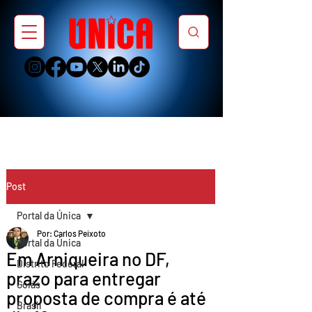
Post
Portal da Única
Por: Carlos Peixoto
Portal da Única
Em Arniqueira no DF,
Distrito Federal
prazo para entregar
Goiás
proposta de compra é até
Brasil