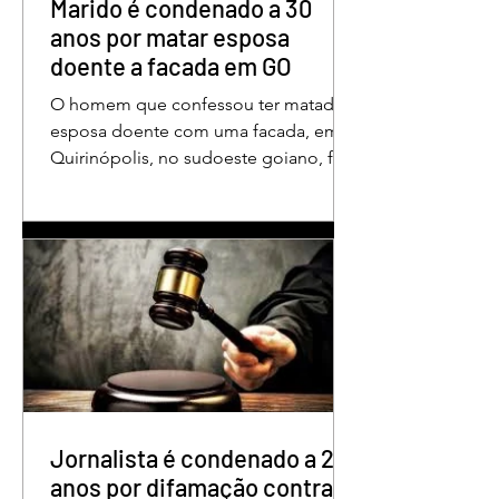
aos educadores muito mais do que
Marido é condenado a 30
um
anos por matar esposa
doente a facada em GO
O homem que confessou ter matado a
esposa doente com uma facada, em
Quirinópolis, no sudoeste goiano, foi
condenado a 30 anos de prisão por
femicídio qualificado. O crime ocorreu
em outubro de 2025, na casa do casal.
À época, Cléria Rosa de Moraes se
recuperava de um Acidente Vascular
Cerebral (AVC) e estava em condição
de fragilidade física. De acordo com o
processo, Cléria foi morta com um
único golpe de faca no pescoço,
enquanto estava no quarto
repousando, desferido pelo
Jornalista é condenado a 2
anos por difamação contra