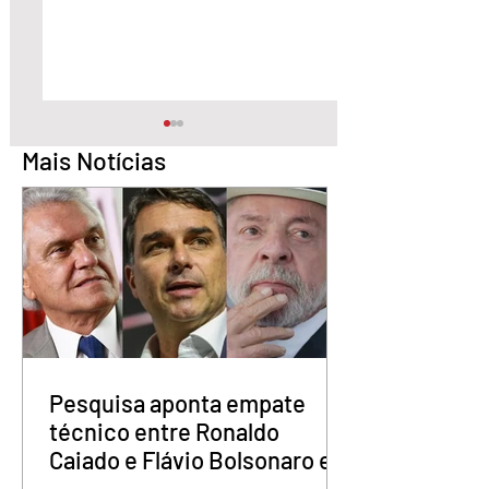
Mais Notícias
Pesquisa aponta Daniel
Marido é condena
Vilela na liderança da
30 anos por matar
disputa pelo Governo
esposa doente a 
de Goiás
em GO
Pesquisa aponta empate
técnico entre Ronaldo
Caiado e Flávio Bolsonaro em
Goiás