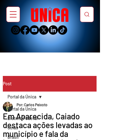
Post
Portal da Única
Por: Carlos Peixoto
Portal da Única
Em Aparecida, Caiado
Distrito Federal
destaca ações levadas ao
Goiás
município e fala da
Brasil