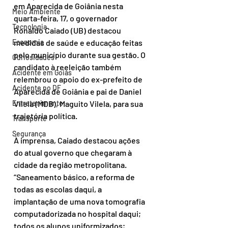
em Aparecida de Goiânia nesta 
Meio Ambiente
quarta-feira, 17, o governador 
Tecnologia
Ronaldo Caiado (UB) destacou 
Economia
medidas de saúde e educação feitas 
pelo município durante sua gestão. O 
Curiosidades
candidato à reeleição também 
Acidente em Goiás
relembrou o apoio do ex-prefeito de 
Acidente no DF
Aparecida de Goiânia e pai de Daniel 
Entretenimento
Vilela (MDB), Maguito Vilela, para sua 
trajetória política.
Transporte
Segurança
À imprensa, Caiado destacou ações 
do atual governo que chegaram à 
cidade da região metropolitana. 
“Saneamento básico, a reforma de 
todas as escolas daqui, a 
implantação de uma nova tomografia 
computadorizada no hospital daqui; 
todos os alunos uniformizados; 