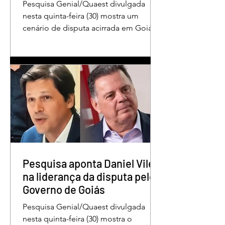
Pesquisa Genial/Quaest divulgada
nesta quinta-feira (30) mostra um
cenário de disputa acirrada em Goiás
para a Presidência da República. O ex-
governador Ronaldo Caiado (PSD)
aparece com 33% das intenções de
voto no primeiro turno, seguido pelo
senador Flávio Bolsonaro (PL), com
27%. Considerando a margem de erro
de três pontos percentuais, os dois
estão em empate técnico. Na terceira
colocação está o presidente Luiz
Inácio Lula da Silva (PT), com 23% das
intenções de voto. Os
Pesquisa aponta Daniel Vilela
na liderança da disputa pelo
Governo de Goiás
Pesquisa Genial/Quaest divulgada
nesta quinta-feira (30) mostra o