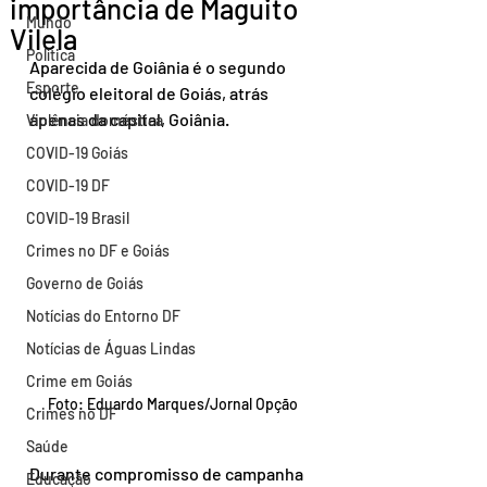
importância de Maguito
Mundo
Vilela
Política
Aparecida de Goiânia é o segundo 
Esporte
colégio eleitoral de Goiás, atrás 
apenas da capital, Goiânia.
Violência doméstica
COVID-19 Goiás
COVID-19 DF
COVID-19 Brasil
Crimes no DF e Goiás
Governo de Goiás
Notícias do Entorno DF
Notícias de Águas Lindas
Crime em Goiás
Foto: Eduardo Marques/Jornal Opção
Crimes no DF
Saúde
Durante compromisso de campanha 
Educação