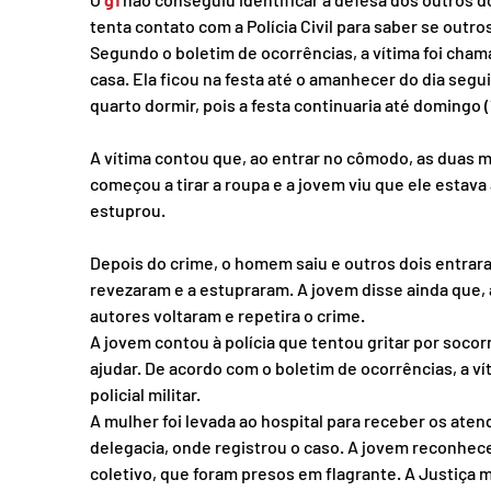
tenta contato com a Polícia Civil para saber se outr
Segundo o boletim de ocorrências, a vítima foi chama
casa. Ela ficou na festa até o amanhecer do dia segu
quarto dormir, pois a festa continuaria até domingo (1
A vítima contou que, ao entrar no cômodo, as duas 
começou a tirar a roupa e a jovem viu que ele estava 
estuprou.
Depois do crime, o homem saiu e outros dois entrara
revezaram e a estupraram. A jovem disse ainda que, 
autores voltaram e repetira o crime.
A jovem contou à polícia que tentou gritar por soco
ajudar. De acordo com o boletim de ocorrências, a v
policial militar.
A mulher foi levada ao hospital para receber os ate
delegacia, onde registrou o caso. A jovem reconhec
coletivo, que foram presos em flagrante. A Justiça m