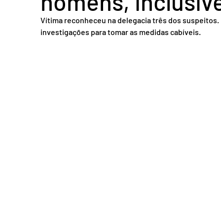
homens, inclusive
Acidente em Goiás
Acidente no DF
Entretenimento
Tra
Vítima reconheceu na delegacia três dos suspeitos. 
investigações para tomar as medidas cabíveis.