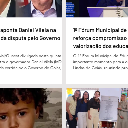
 passa a ser
Campeonato Municipal de
Quadrilhas Juninas
aponta Daniel Vilela na
1º Fórum Municipal d
 da disputa pelo Governo de
reforça compromisso
valorização dos educ
Águas Lindas
ial/Quaest divulgada nesta quinta-
O 1º Fórum Municipal de Edu
stra o governador Daniel Vilela (MDB)
importante momento para a 
 da corrida pelo Governo de Goiás,
Lindas de Goiás, reunindo prof
tenções de voto para o primeiro turno
municipal em um ambiente pr
ma eventual disputa de segundo
promover conhecimento, refle
nário estimulado para o primeiro
experiências e valorização d
l Vilela aparece com 37% das intenções
um papel fundamental na form
uido pelo ex-governador Marconi
gerações. Durante o evento, o
B), com 21%. Em seguida estão Wilder
de Educação, Denildson Olivei
 com 11%, Luis Cesar Bueno (PT), com
fórum nasceu do desejo de of
educadores muito mais do q