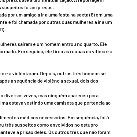
os suspeitos foram presos.
da por um amigo a ir a uma festa na sexta (8) em uma 
inte e foi chamada por outras duas mulheres a ir a um 
1).
mulheres saíram e um homem entrou no quarto. Ele 
armado. Em seguida, ele tirou as roupas da vítima e a 
m e a violentaram. Depois, outros três homens se 
após a sequência de violência sexual, dois dos 
rro diversas vezes, mas ninguém apareceu para 
ítima estava vestindo uma camiseta que pertencia ao 
ndimentos médicos necessários. Em sequência, foi à 
eu três suspeitos como envolvidos no estupro 
anteve a prisão deles. Os outros três que não foram 