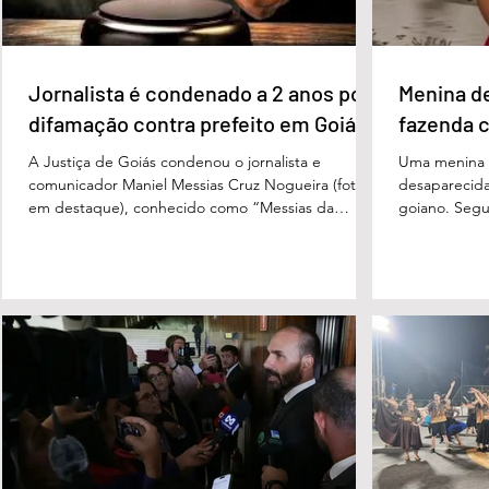
Jornalista é condenado a 2 anos por
Menina d
difamação contra prefeito em Goiás
fazenda 
A Justiça de Goiás condenou o jornalista e
Uma menina d
comunicador Maniel Messias Cruz Nogueira (foto
desaparecida
em destaque), conhecido como “Messias da
goiano. Segun
Gente”, a dois anos de detenção pelo crime de
Cândido da Ro
difamação contra o ex-prefeito de Edéia, José
manhã dessa 
Wagner Neves de Andrade. A sentença foi
do Paraíso, n
proferida pelo juiz Hermes Pereira Vidigal, da Vara
terça-feira (
Criminal da Comarca de Edéia. O jornalista
de Bombeiros
contesta a decisão e diz que sofre perseguição.
mata fechada
Apesar da condenação, a pena será cumprida em
com o tenente
regime inicialmente aberto e