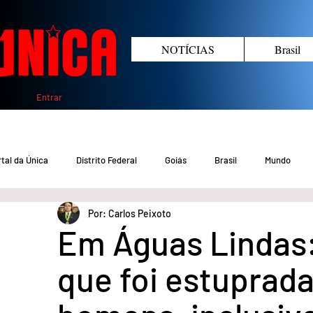
NOTÍCIAS
Brasil
Entrar
tal da Única
Distrito Federal
Goiás
Brasil
Mundo
Por: Carlos Peixoto
COVID-19 DF
COVID-19 Brasil
Crimes no DF e Goiás
Gover
Em Águas Lindas
que foi estuprada
Crime em Goiás
Crimes no DF
Saúde
Educação
M