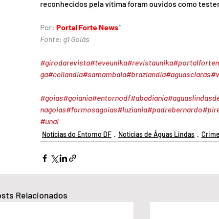
reconhecidos pela vítima foram ouvidos como teste
Por: 
Portal Forte News
*
Fonte: g1 Goiás
#girodarevista
#teveunika
#revistaunika
#portalforte
ga
#ceilandia
#samambaia
#brazlandia
#aguasclaras
#v
#goias
#goiania
#entornodf
#abadiania
#aguaslindasd
nagoias
#formosagoias
#luziania
#padrebernardo
#pir
#unai
Notícias do Entorno DF
Notícias de Águas Lindas
Crime
sts Relacionados