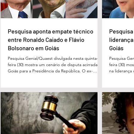
Educação reforça
sede da APAE e
compromisso com a
referência
valorização dos educadores
em Águas Lindas
Pesquisa aponta empate técnico
Pesquisa 
entre Ronaldo Caiado e Flávio
liderança
Bolsonaro em Goiás
Goiás
Pesquisa Genial/Quaest divulgada nesta quinta-
Pesquisa Gen
feira (30) mostra um cenário de disputa acirrada em
feira (30) mo
Goiás para a Presidência da República. O ex-
na liderança
governador Ronaldo Caiado (PSD) aparece com
tanto nas in
33% das intenções de voto no primeiro turno,
quanto em u
seguido pelo senador Flávio Bolsonaro (PL), com
turno. No ce
27%. Considerando a margem de erro de três
turno, Danie
pontos percentuais, os dois estão em empate
de voto, seg
técnico. Na terceira colocação está o presidente
Perillo (PSD
Luiz Inácio Lula da Silva (PT), com 23% das
Morais (PL),
intenções de voto. Os
3%, e