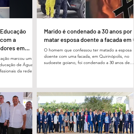
e Educação
Marido é condenado a 30 anos por
 com a
matar esposa doente a facada em
adores em
O homem que confessou ter matado a esposa
doente com uma facada, em Quirinópolis, no
cação marcou um
sudoeste goiano, foi condenado a 30 anos de
educação de Águas
prisão por femicídio qualificado. O crime ocorr
issionais da rede
em outubro de 2025, na casa do casal. À época
eparado para
Cléria Rosa de Moraes se recuperava de um
xão, troca de
Acidente Vascular Cerebral (AVC) e estava em
aqueles que exercem
condição de fragilidade física. De acordo com o
ação das futuras
processo, Cléria foi morta com um único golpe
 secretário municipal
faca no pescoço, enquanto estava no quarto
ra, destacou que o
repousando, desferido pelo
erecer aos
ue um