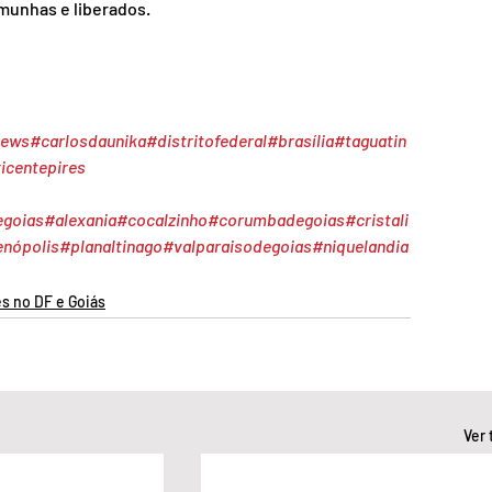
munhas e liberados.
news
#carlosdaunika
#distritofederal
#brasília
#taguatin
icentepires
egoias
#alexania
#cocalzinho
#corumbadegoias
#cristali
enópolis
#planaltinago
#valparaisodegoias
#niquelandia
s no DF e Goiás
Ver 