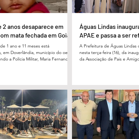
e 2 anos desaparece em
Águas Lindas inaugur
com mata fechada em Goiás
APAE e passa a ser re
e 1 ano e 11 meses está
A Prefeitura de Águas Lindas 
, em Doverlândia, município do oeste
nesta terça-feira (16), da ina
do a Polícia Militar, Maria Fernanda
da Associação de Pais e Amigo
cha foi vista pela última vez na
considerada um marco históric
segunda-feira (15/6), na Fazenda Vale
toda a região do Entorno do Di
a zona rural, e até a manhã desta
entrega da unidade represen
16/6) não havia sido localizada. O Corpo
avanço nas políticas públicas 
 realiza buscas na região, que é de
especializada e atendimento mu
 e próxima ao Rio Paraíso. De acordo
pessoas com deficiência. A nov
 Vivaldo Alves da Silva Filho, da Polí
projetada para oferecer acolh