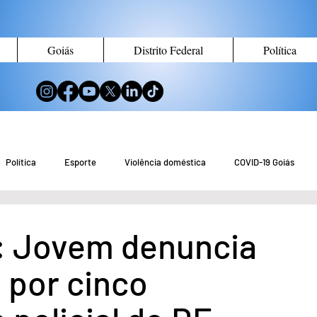
Goiás
Distrito Federal
Política
Política
Esporte
Violência doméstica
COVID-19 Goiás
no de Goiás
Notícias do Entorno DF
Notícias de Águas Lindas
: Jovem denuncia
 por cinco
eio Ambiente
Tecnologia
Economia
Curiosidades