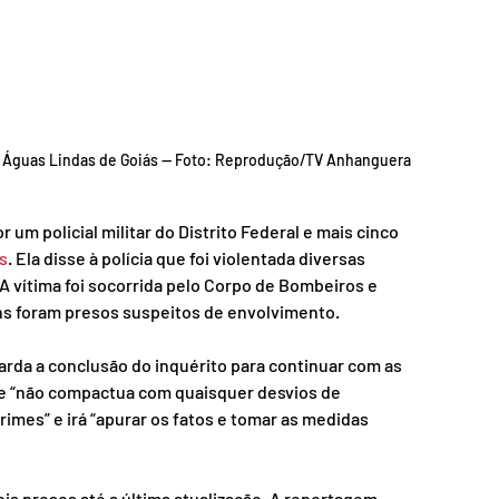
m Águas Lindas de Goiás — Foto: Reprodução/TV Anhanguera
um policial militar do Distrito Federal e mais cinco 
s
. Ela disse à polícia que foi violentada diversas 
 vítima foi socorrida pelo Corpo de Bombeiros e 
mens foram presos suspeitos de envolvimento.
uarda a conclusão do inquérito para continuar com as 
que “não compactua com quaisquer desvios de 
mes” e irá “apurar os fatos e tomar as medidas 
ois presos até a última atualização. A reportagem 