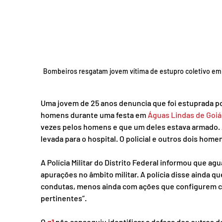
Bombeiros resgatam jovem vítima de estupro coletivo e
Uma jovem de 25 anos denuncia que foi estuprada por 
homens durante uma festa em 
Águas Lindas de Goiá
vezes pelos homens e que um deles estava armado. A
levada para o hospital. O policial e outros dois ho
A Polícia Militar do Distrito Federal informou que ag
apurações no âmbito militar. A polícia disse ainda 
condutas, menos ainda com ações que configurem cri
pertinentes”.
O 
g1
 não conseguiu identificar a defesa dos outros d