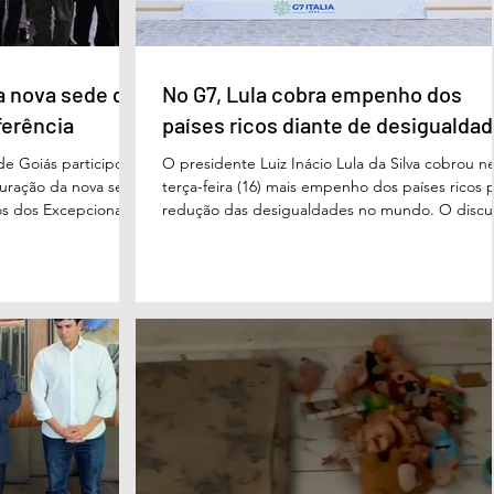
a nova sede da
No G7, Lula cobra empenho dos
ferência
países ricos diante de desigualda
de Goiás participou,
O presidente Luiz Inácio Lula da Silva cobrou n
uguração da nova sede
terça-feira (16) mais empenho dos países ricos 
s dos Excepcionais,
redução das desigualdades no mundo. O discu
o para o município e
foi feito em Évian, na França, durante a Cúpula
strito Federal. A
g7, que reúne as principais economias do mun
ta um importante
De acordo com o presidente, a desigualdade
de inclusão, educação
entre países ricos e pobres tem aumentado. “
ltidisciplinar às
desafios se multiplicam, mas a solidariedade
a estrutura foi
internacional encolhe. A distância que separa a
imento, dese
prosperidade de Évian da realidade enfrentada