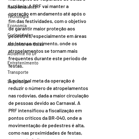
Luziânia. A PRF vai manter a 
Meio Ambiente
operação em andamento até após o 
Tecnologia
fim das festividades, com o objetivo 
Economia
de garantir maior proteção aos 
Curiosidades
pedestres, especialmente em áreas 
de intenso movimento, onde os 
Acidente em Goiás
atropelamentos se tornam mais 
Acidente no DF
frequentes durante este período de 
Entretenimento
festas.
Transporte
A principal meta da operação é 
Segurança
reduzir o número de atropelamentos 
nas rodovias, dada a maior circulação 
de pessoas devido ao Carnaval. A 
PRF intensificou a fiscalização em 
pontos críticos da BR-040, onde a 
movimentação de pedestres é alta, 
como nas proximidades de festas, 