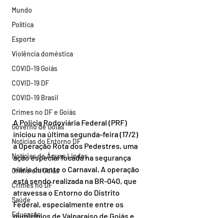
Mundo
Política
Esporte
Violência doméstica
COVID-19 Goiás
COVID-19 DF
COVID-19 Brasil
Crimes no DF e Goiás
A Polícia Rodoviária Federal (PRF) 
Governo de Goiás
iniciou na última segunda-feira (17/2) 
Notícias do Entorno DF
a Operação Rota dos Pedestres, uma 
Notícias de Águas Lindas
ação especial focada na segurança 
viária durante o Carnaval. A operação 
Crime em Goiás
está sendo realizada na BR-040, que 
Crimes no DF
atravessa o Entorno do Distrito 
Saúde
Federal, especialmente entre os 
Educação
municípios de Valparaíso de Goiás e 