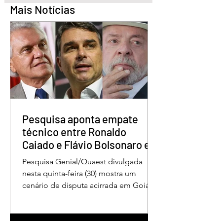
Mais Notícias
Quem é o Jornalista
Câmara Legislativ
Carlos Peixoto,
Distrito Federal
homenageado pela
homenagea os
CLDF no Dia da
jornalistas no Dia 
Imprensa
Imprensa
Pesquisa aponta empate
técnico entre Ronaldo
Caiado e Flávio Bolsonaro em
Goiás
Pesquisa Genial/Quaest divulgada
nesta quinta-feira (30) mostra um
cenário de disputa acirrada em Goiás
para a Presidência da República. O ex-
governador Ronaldo Caiado (PSD)
aparece com 33% das intenções de