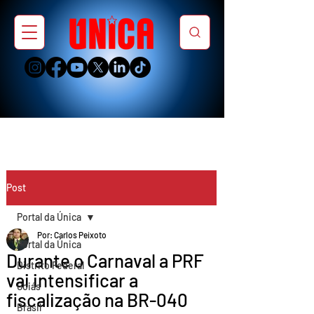
Post
Portal da Única
Por: Carlos Peixoto
Portal da Única
Durante o Carnaval a PRF
Distrito Federal
vai intensificar a
Goiás
fiscalização na BR-040
Brasil