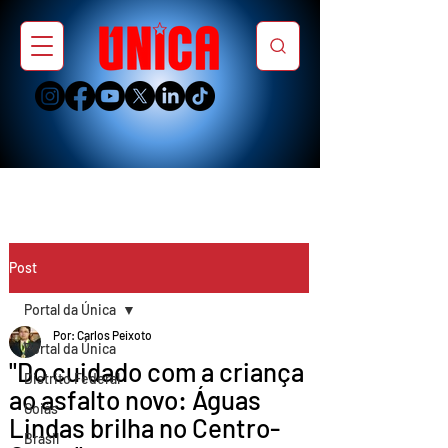
Post
Portal da Única
Por: Carlos Peixoto
Portal da Única
"Do cuidado com a criança
Distrito Federal
ao asfalto novo: Águas
Goiás
Lindas brilha no Centro-
Brasil