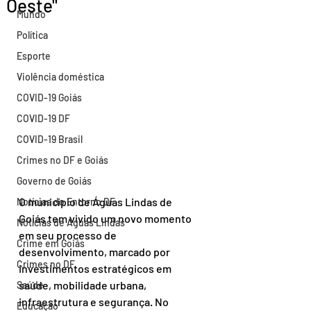
Oeste"
Mundo
Política
Esporte
Violência doméstica
COVID-19 Goiás
COVID-19 DF
COVID-19 Brasil
Crimes no DF e Goiás
Governo de Goiás
O município de Águas Lindas de 
Notícias do Entorno DF
Goiás tem vivido um novo momento 
Notícias de Águas Lindas
em seu processo de 
Crime em Goiás
desenvolvimento, marcado por 
Crimes no DF
investimentos estratégicos em 
saúde, mobilidade urbana, 
Saúde
infraestrutura e segurança. No 
Educação