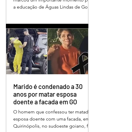
a educação de Águas Lindas de Goiás,
reunindo profissionais da rede
municipal em um ambiente preparado
para promover conhecimento,
reflexão, troca de experiências e
valorização daqueles que exercem um
papel fundamental na formação das
futuras gerações. Durante o evento, o
secretário municipal de Educação,
Denildson Oliveira, destacou que o
fórum nasceu do desejo de oferecer
aos educadores muito mais do que
Marido é condenado a 30
um
anos por matar esposa
doente a facada em GO
O homem que confessou ter matado a
esposa doente com uma facada, em
Quirinópolis, no sudoeste goiano, foi