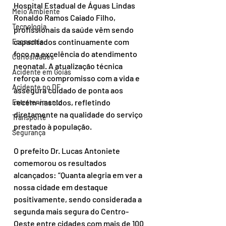
Hospital Estadual de Águas Lindas 
Meio Ambiente
Ronaldo Ramos Caiado Filho, 
Tecnologia
profissionais da saúde vêm sendo 
capacitados continuamente com 
Economia
foco na excelência do atendimento 
Curiosidades
neonatal. A atualização técnica 
Acidente em Goiás
reforça o compromisso com a vida e 
Acidente no DF
assegura cuidado de ponta aos 
recém-nascidos, refletindo 
Entretenimento
diretamente na qualidade do serviço 
Transporte
prestado à população.
Segurança
O prefeito Dr. Lucas Antoniete 
comemorou os resultados 
alcançados: “Quanta alegria em ver a 
nossa cidade em destaque 
positivamente, sendo considerada a 
segunda mais segura do Centro-
Oeste entre cidades com mais de 100 