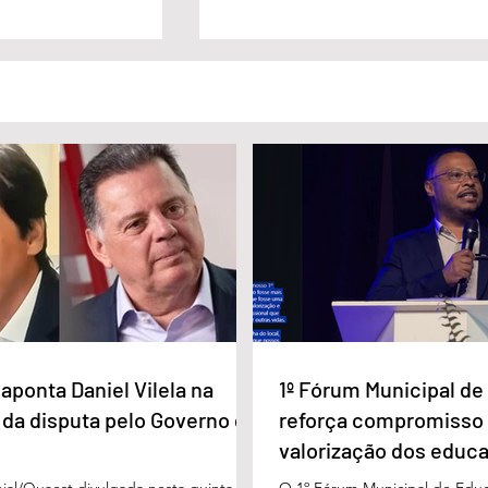
Eduardo
Lula sanciona lei que garante
legibilidade e a
renovação automática da CNH
ão
aponta Daniel Vilela na
1º Fórum Municipal d
 da disputa pelo Governo de
reforça compromisso
valorização dos educ
Águas Lindas
ial/Quaest divulgada nesta quinta-
O 1º Fórum Municipal de Edu