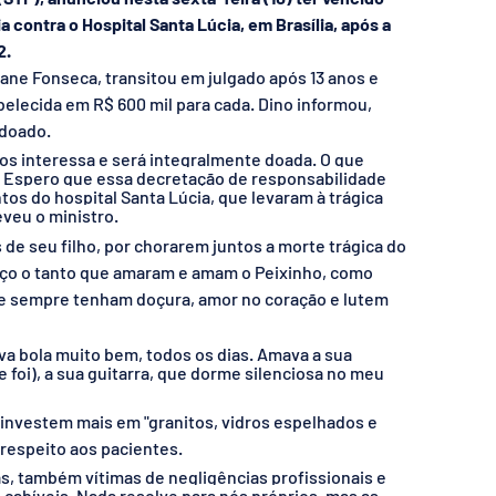
a contra o Hospital Santa Lúcia, em Brasília, após a 
2.
ane Fonseca, transitou em julgado após 13 anos e 
belecida em R$ 600 mil para cada. Dino informou, 
 doado. 
nos interessa e será integralmente doada. O que 
. Espero que essa decretação de responsabilidade 
s do hospital Santa Lúcia, que levaram à trágica 
veu o ministro. 
 seu filho, por chorarem juntos a morte trágica do 
deço o tanto que amaram e amam o Peixinho, como 
e sempre tenham doçura, amor no coração e lutem 
ava bola muito bem, todos os dias. Amava a sua 
 foi), a sua guitarra, que dorme silenciosa no meu 
 investem mais em "granitos, vidros espelhados e 
 respeito aos pacientes.  
ias, também vítimas de negligências profissionais e 
abíveis. Nada resolve para nós próprios, mas as 