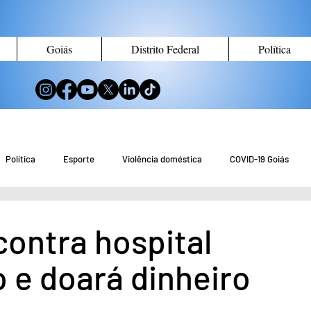
Goiás
Distrito Federal
Política
Política
Esporte
Violência doméstica
COVID-19 Goiás
no de Goiás
Notícias do Entorno DF
Notícias de Águas Lindas
contra hospital
o e doará dinheiro
eio Ambiente
Tecnologia
Economia
Curiosidades