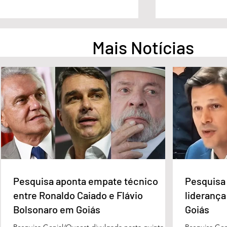
Mais Notícias
No G7, Lula cobra empenho
STF condena 
dos países ricos diante de
Bolsonaro a ine
desigualdades
4 anos de pris
Pesquisa aponta empate técnico
Pesquisa 
entre Ronaldo Caiado e Flávio
liderança
Bolsonaro em Goiás
Goiás
Pesquisa Genial/Quaest divulgada nesta quinta-
Pesquisa Gen