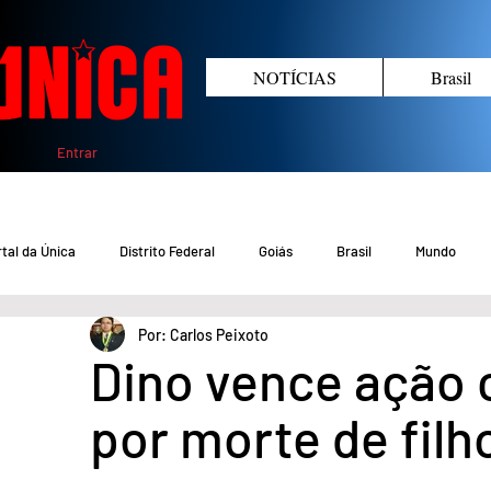
NOTÍCIAS
Brasil
Entrar
tal da Única
Distrito Federal
Goiás
Brasil
Mundo
Por: Carlos Peixoto
COVID-19 DF
COVID-19 Brasil
Crimes no DF e Goiás
Gover
Dino vence ação 
por morte de filh
Crime em Goiás
Crimes no DF
Saúde
Educação
M