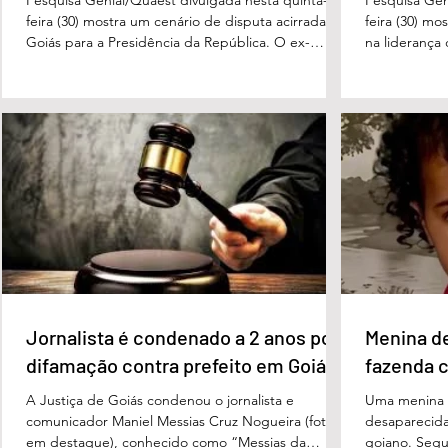
feira (30) mostra um cenário de disputa acirrada em
feira (30) mo
Goiás para a Presidência da República. O ex-
na liderança
governador Ronaldo Caiado (PSD) aparece com
tanto nas in
33% das intenções de voto no primeiro turno,
quanto em u
seguido pelo senador Flávio Bolsonaro (PL), com
turno. No ce
27%. Considerando a margem de erro de três
turno, Danie
pontos percentuais, os dois estão em empate
de voto, seg
técnico. Na terceira colocação está o presidente
Perillo (PSD
Luiz Inácio Lula da Silva (PT), com 23% das
Morais (PL),
intenções de voto. Os
3%, e
Jornalista é condenado a 2 anos por
Menina d
difamação contra prefeito em Goiás
fazenda 
A Justiça de Goiás condenou o jornalista e
Uma menina d
comunicador Maniel Messias Cruz Nogueira (foto
desaparecida
em destaque), conhecido como “Messias da
goiano. Segun