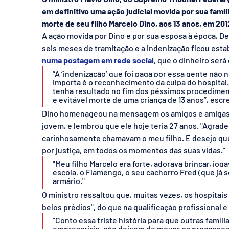
em definitivo uma ação judicial movida por sua famíli
morte de seu filho Marcelo Dino, aos 13 anos, em 201
A ação movida por Dino e por sua esposa à época, De
seis meses de tramitação e a indenização ficou esta
numa postagem em rede social
, que o dinheiro será
“A ‘indenização’ que foi paga por essa gente não 
importa é o reconhecimento da culpa do hospital
tenha resultado no fim dos péssimos procedimento
e evitável morte de uma criança de 13 anos”, escre
Dino homenageou na mensagem os amigos e amigas de
jovem, e lembrou que ele hoje teria 27 anos. "Agra
carinhosamente chamavam o meu filho. E desejo qu
por justiça, em todos os momentos das suas vidas."
"Meu filho Marcelo era forte, adorava brincar, jog
escola, o Flamengo, o seu cachorro Fred (que já se
armário."
O ministro ressaltou que, muitas vezes, os hospitais
belos prédios", do que na qualificação profissional e
“Conto essa triste história para que outras famíl
empresariais, não deixem de mover os processos c