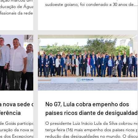
sudoeste goiano, foi condenado a 30 anos de
educação de Águas
prisão por femicídio qualificado. O crime ocorr
issionais da rede
em outubro de 2025, na casa do casal. À época
eparado para
Cléria Rosa de Moraes se recuperava de um
xão, troca de
Acidente Vascular Cerebral (AVC) e estava em
aqueles que exercem
condição de fragilidade física. De acordo com o
ação das futuras
processo, Cléria foi morta com um único golpe
 secretário municipal
faca no pescoço, enquanto estava no quarto
ra, destacou que o
repousando, desferido pelo
erecer aos
ue um
a nova sede da
No G7, Lula cobra empenho dos
ferência
países ricos diante de desigualda
de Goiás participou,
O presidente Luiz Inácio Lula da Silva cobrou n
uguração da nova sede
terça-feira (16) mais empenho dos países ricos 
s dos Excepcionais,
redução das desigualdades no mundo. O discu