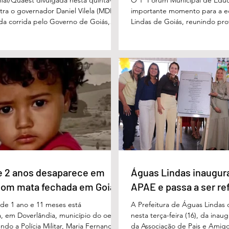
stra o governador Daniel Vilela (MDB)
importante momento para a 
 da corrida pelo Governo de Goiás,
Lindas de Goiás, reunindo prof
tenções de voto para o primeiro turno
municipal em um ambiente pr
ma eventual disputa de segundo
promover conhecimento, refle
nário estimulado para o primeiro
experiências e valorização d
l Vilela aparece com 37% das intenções
um papel fundamental na form
uido pelo ex-governador Marconi
gerações. Durante o evento, o
B), com 21%. Em seguida estão Wilder
de Educação, Denildson Olivei
 com 11%, Luis Cesar Bueno (PT), com
fórum nasceu do desejo de of
educadores muito mais do q
e 2 anos desaparece em
Águas Lindas inaugur
com mata fechada em Goiás
APAE e passa a ser re
e 1 ano e 11 meses está
A Prefeitura de Águas Lindas 
, em Doverlândia, município do oeste
nesta terça-feira (16), da ina
do a Polícia Militar, Maria Fernanda
da Associação de Pais e Amigo