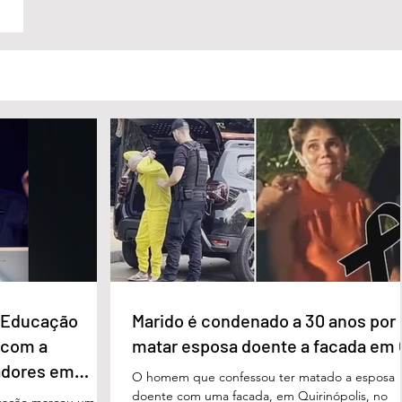
e Educação
Marido é condenado a 30 anos por
 com a
matar esposa doente a facada em
adores em
O homem que confessou ter matado a esposa
doente com uma facada, em Quirinópolis, no
cação marcou um