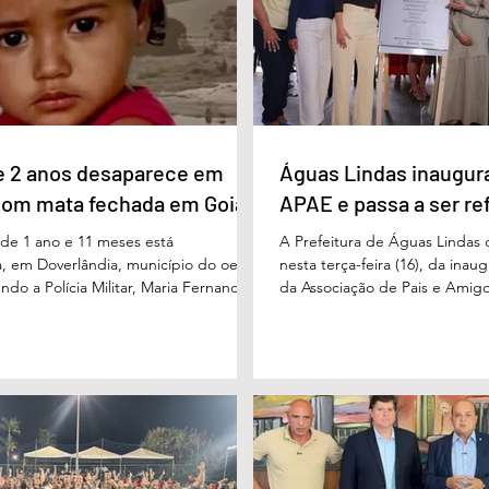
 com 11%, Luis Cesar Bueno (PT), com
fórum nasceu do desejo de of
educadores muito mais do q
e 2 anos desaparece em
Águas Lindas inaugur
com mata fechada em Goiás
APAE e passa a ser re
e 1 ano e 11 meses está
A Prefeitura de Águas Lindas 
, em Doverlândia, município do oeste
nesta terça-feira (16), da ina
do a Polícia Militar, Maria Fernanda
da Associação de Pais e Amigo
cha foi vista pela última vez na
considerada um marco históric
segunda-feira (15/6), na Fazenda Vale
toda a região do Entorno do Di
a zona rural, e até a manhã desta
entrega da unidade represen
16/6) não havia sido localizada. O Corpo
avanço nas políticas públicas 
 realiza buscas na região, que é de
especializada e atendimento mu
 e próxima ao Rio Paraíso. De acordo
pessoas com deficiência. A nov
 Vivaldo Alves da Silva Filho, da Polí
projetada para oferecer acolh