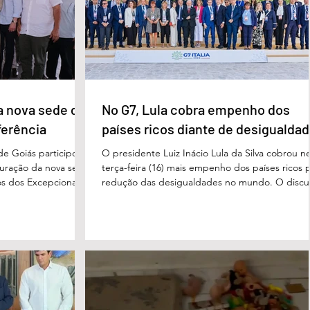
repousando, desferido pelo
erecer aos
ue um
a nova sede da
No G7, Lula cobra empenho dos
ferência
países ricos diante de desigualda
de Goiás participou,
O presidente Luiz Inácio Lula da Silva cobrou n
uguração da nova sede
terça-feira (16) mais empenho dos países ricos 
s dos Excepcionais,
redução das desigualdades no mundo. O discu
o para o município e
foi feito em Évian, na França, durante a Cúpula
strito Federal. A
g7, que reúne as principais economias do mun
ta um importante
De acordo com o presidente, a desigualdade
de inclusão, educação
entre países ricos e pobres tem aumentado. “
ltidisciplinar às
desafios se multiplicam, mas a solidariedade
a estrutura foi
internacional encolhe. A distância que separa a
imento, dese
prosperidade de Évian da realidade enfrentada