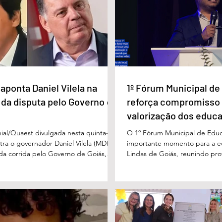
lista Carlos
Câmara Legislativa do Distrito
nageado pela
Federal homenagea os
a Imprensa
jornalistas no Dia da Imprensa
aponta Daniel Vilela na
1º Fórum Municipal d
 da disputa pelo Governo de
reforça compromisso
valorização dos educ
Águas Lindas
ial/Quaest divulgada nesta quinta-
O 1º Fórum Municipal de Edu
stra o governador Daniel Vilela (MDB)
importante momento para a 
 da corrida pelo Governo de Goiás,
Lindas de Goiás, reunindo prof
tenções de voto para o primeiro turno
municipal em um ambiente pr
ma eventual disputa de segundo
promover conhecimento, refle
nário estimulado para o primeiro
experiências e valorização d
l Vilela aparece com 37% das intenções
um papel fundamental na form
uido pelo ex-governador Marconi
gerações. Durante o evento, o
B), com 21%. Em seguida estão Wilder
de Educação, Denildson Olivei