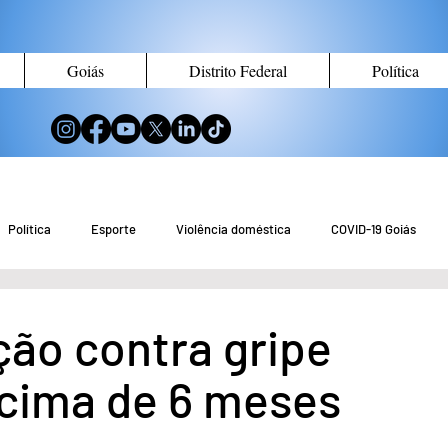
Goiás
Distrito Federal
Política
Política
Esporte
Violência doméstica
COVID-19 Goiás
no de Goiás
Notícias do Entorno DF
Notícias de Águas Lindas
ção contra gripe
cima de 6 meses
eio Ambiente
Tecnologia
Economia
Curiosidades