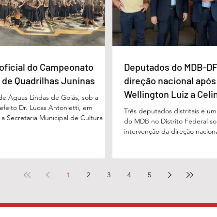
oficial do Campeonato
Deputados do MDB-DF
 de Quadrilhas Juninas
direção nacional após
Wellington Luiz a Celi
 de Águas Lindas de Goiás, sob a
feito Dr. Lucas Antonietti, em
Três deputados distritais e u
 a Secretaria Municipal de Cultura e
do MDB no Distrito Federal sol
 a gestão do secretário Wilson
intervenção da direção nacion
lizou na noite do último sábado (30/05)
decisões do diretório regional
ão demonstrativa de abertura do
encaminhado ao presidente n
unicipal de Quadrilhas Juninas. O
Baleia Rossi, após declaraçõe
u o início da programação oficial da
regional da sigla, Wellington 
1
2
3
4
5
que percorrerá diversas festividades
governadora Celina Leão e em
culturais ao longo do mês de junho,
diante das divergências políti
governador Ibaneis Rocha. N
pelo Metrópoles, os parlame