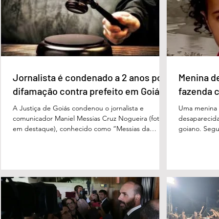
Luiz Inácio Lula da Silva (PT), com 23% das
Morais (PL),
intenções de voto. Os
3%, e
Jornalista é condenado a 2 anos por
Menina d
difamação contra prefeito em Goiás
fazenda 
A Justiça de Goiás condenou o jornalista e
Uma menina d
comunicador Maniel Messias Cruz Nogueira (foto
desaparecida
em destaque), conhecido como “Messias da
goiano. Segun
Gente”, a dois anos de detenção pelo crime de
Cândido da Ro
difamação contra o ex-prefeito de Edéia, José
manhã dessa 
Wagner Neves de Andrade. A sentença foi
do Paraíso, n
proferida pelo juiz Hermes Pereira Vidigal, da Vara
terça-feira (
Criminal da Comarca de Edéia. O jornalista
de Bombeiros
contesta a decisão e diz que sofre perseguição.
mata fechada
Apesar da condenação, a pena será cumprida em
com o tenente
regime inicialmente aberto e