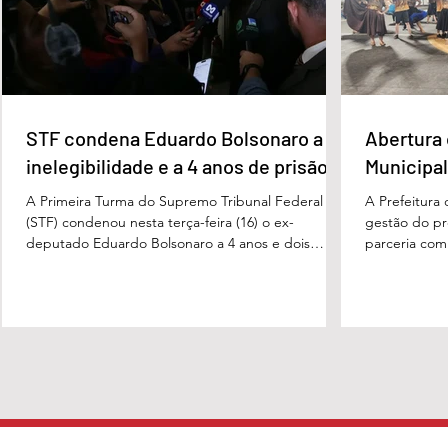
STF condena Eduardo Bolsonaro a
Abertura 
inelegibilidade e a 4 anos de prisão
Municipal
A Primeira Turma do Supremo Tribunal Federal
A Prefeitura
(STF) condenou nesta terça-feira (16) o ex-
gestão do pre
deputado Eduardo Bolsonaro a 4 anos e dois
parceria com
meses anos de prisão em regime semiaberto pelo
Turismo, sob
crime de coação no curso do processo. Cabe
Carvalho, rea
recurso contra a decisão. Além do tempo de
a apresentaç
prisão, o ex-deputado foi condenado a oito anos
Campeonato M
de inelegibilidade e à perda do cargo de escrivão
evento marco
da Polícia Federal. Por unanimidade, o colegiado
competição, 
concordou com a acusação apresentada pela
religiosas e 
Procuradoria-Geral da Repúb
fortalece