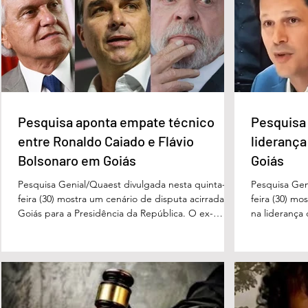
Deputados do MDB-DF
Quem é o Jorna
acionam direção nacional
Peixoto, home
após apoio de Wellington Luiz
CLDF no Dia d
a Celina Leão
Pesquisa aponta empate técnico
Pesquisa 
entre Ronaldo Caiado e Flávio
liderança
Bolsonaro em Goiás
Goiás
Pesquisa Genial/Quaest divulgada nesta quinta-
Pesquisa Gen
feira (30) mostra um cenário de disputa acirrada em
feira (30) mo
Goiás para a Presidência da República. O ex-
na liderança
governador Ronaldo Caiado (PSD) aparece com
tanto nas in
33% das intenções de voto no primeiro turno,
quanto em u
seguido pelo senador Flávio Bolsonaro (PL), com
turno. No ce
27%. Considerando a margem de erro de três
turno, Danie
pontos percentuais, os dois estão em empate
de voto, seg
técnico. Na terceira colocação está o presidente
Perillo (PSD