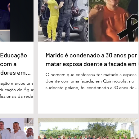
e Educação
Marido é condenado a 30 anos por
 com a
matar esposa doente a facada em
adores em
O homem que confessou ter matado a esposa
doente com uma facada, em Quirinópolis, no
cação marcou um
sudoeste goiano, foi condenado a 30 anos de
educação de Águas
prisão por femicídio qualificado. O crime ocorr
issionais da rede
em outubro de 2025, na casa do casal. À época
eparado para
Cléria Rosa de Moraes se recuperava de um
xão, troca de
Acidente Vascular Cerebral (AVC) e estava em
aqueles que exercem
condição de fragilidade física. De acordo com o
ação das futuras
processo, Cléria foi morta com um único golpe
 secretário municipal
faca no pescoço, enquanto estava no quarto
ra, destacou que o