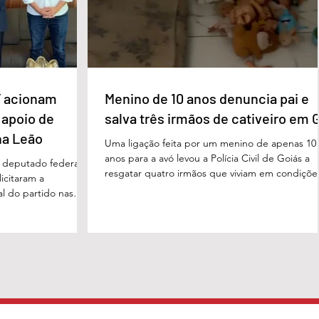
 acionam
Menino de 10 anos denuncia pai e
 apoio de
salva três irmãos de cativeiro em 
na Leão
Uma ligação feita por um menino de apenas 10
anos para a avó levou a Polícia Civil de Goiás a
m deputado federal
resgatar quatro irmãos que viviam em condiçõe
icitaram a
degradantes e sob constante vigilância do próp
al do partido nas
pai em Luziânia, no Entorno do Distrito Federal
. O pedido foi
caso foi descoberto na madrugada desta sexta-
acional do MDB,
feira (5/6), quando a criança conseguiu pedir
s do presidente
socorro à avó. Horas depois, voltou a ligar
Luiz, em defesa da
relatando a situação de sofrimento vivida por el
 tom conciliador
pelos irmãos, de 8, 6 e 4 anos. A denúncia mobi
cas com o ex-
o documento, obtido