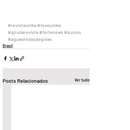
#revistaunika
#teveunika
#girodarevista
#fortenews
#sucom
#aguaslindasdegoias
Brasil
Posts Relacionados
Ver tudo