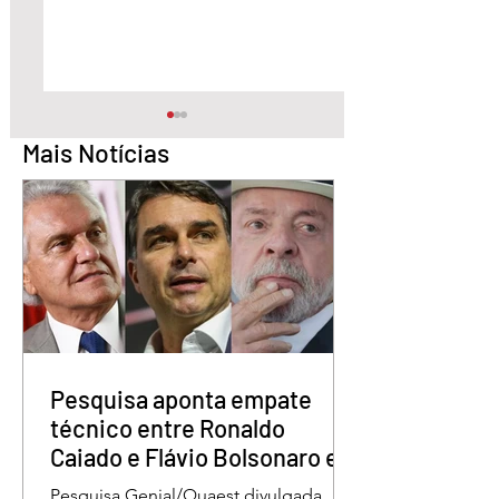
Mais Notícias
STF condena Eduardo
Lula sanciona lei 
Bolsonaro a
garante renovaçã
inelegibilidade e a 4
automática da CN
anos de prisão
Pesquisa aponta empate
técnico entre Ronaldo
Caiado e Flávio Bolsonaro em
Goiás
Pesquisa Genial/Quaest divulgada