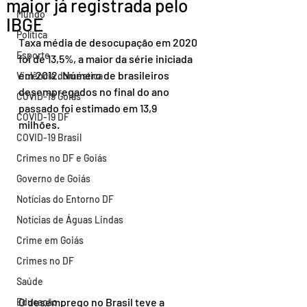
maior já registrada pelo
Mundo
IBGE
Política
Taxa média de desocupação em 2020 
Esporte
foi de 13,5%, a maior da série iniciada 
em 2012. Número de brasileiros 
Violência doméstica
desempregados no final do ano 
COVID-19 Goiás
passado foi estimado em 13,9 
COVID-19 DF
milhões.
COVID-19 Brasil
Crimes no DF e Goiás
Governo de Goiás
Notícias do Entorno DF
Notícias de Águas Lindas
Crime em Goiás
Crimes no DF
Saúde
O desemprego no Brasil teve a 
Educação