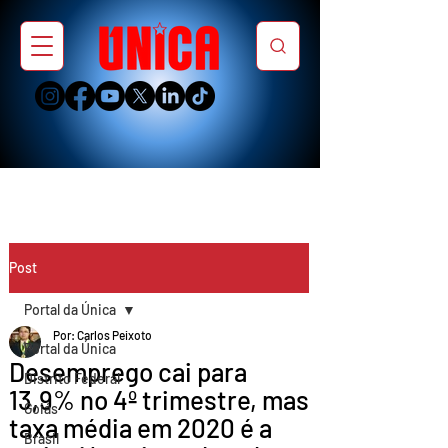
Post
Portal da Única
Por: Carlos Peixoto
Portal da Única
Desemprego cai para
Distrito Federal
13,9% no 4º trimestre, mas
Goiás
taxa média em 2020 é a
Brasil