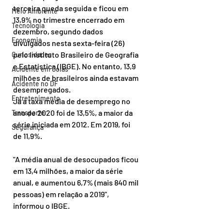
terceira queda seguida e ficou em 
Meio Ambiente
13,9% no trimestre encerrado em 
Tecnologia
dezembro, segundo dados 
Economia
divulgados nesta sexta-feira (26) 
pelo Instituto Brasileiro de Geografia 
Curiosidades
e Estatística (IBGE). No entanto, 13,9 
Acidente em Goiás
milhões de brasileiros ainda estavam 
Acidente no DF
desempregados.
Entretenimento
Já a taxa média de desemprego no 
ano de 2020 foi de 13,5%, a maior da 
Transporte
série iniciada em 2012. Em 2019, foi 
Segurança
de 11,9%.
"A média anual de desocupados ficou 
em 13,4 milhões, a maior da série 
anual, e aumentou 6,7% (mais 840 mil 
pessoas) em relação a 2019", 
informou o IBGE.