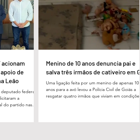
a estrutura foi
internacional encolhe. A distância que separa a
imento, dese
prosperidade de Évian da realidade enfrentada
 acionam
Menino de 10 anos denuncia pai e
 apoio de
salva três irmãos de cativeiro em 
na Leão
Uma ligação feita por um menino de apenas 10
anos para a avó levou a Polícia Civil de Goiás a
m deputado federal
resgatar quatro irmãos que viviam em condiçõe
icitaram a
degradantes e sob constante vigilância do próp
al do partido nas
pai em Luziânia, no Entorno do Distrito Federal
. O pedido foi
caso foi descoberto na madrugada desta sexta-
acional do MDB,
feira (5/6), quando a criança conseguiu pedir
s do presidente
socorro à avó. Horas depois, voltou a ligar
Luiz, em defesa da
relatando a situação de sofrimento vivida por el
 tom conciliador