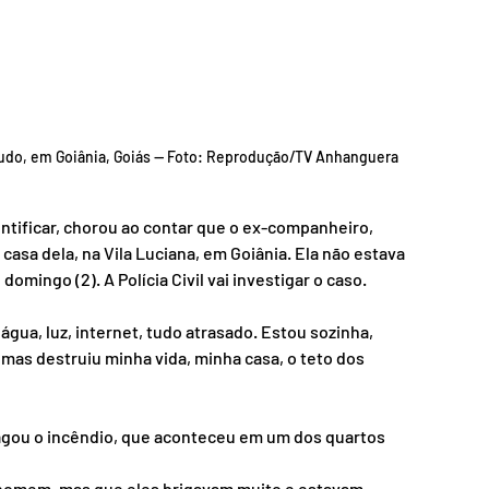
 tudo, em Goiânia, Goiás — Foto: Reprodução/TV Anhanguera
entificar, chorou ao contar que o ex-companheiro, 
sa dela, na Vila Luciana, em Goiânia. Ela não estava 
ingo (2). A Polícia Civil vai investigar o caso.
ua, luz, internet, tudo atrasado. Estou sozinha, 
as destruiu minha vida, minha casa, o teto dos 
gou o incêndio, que aconteceu em um dos quartos 
homem, mas que eles brigavam muito e estavam 