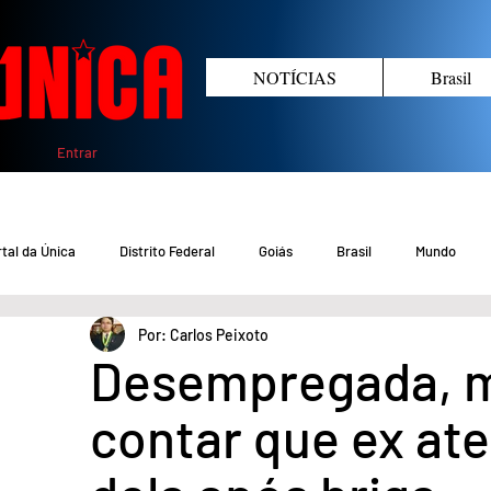
NOTÍCIAS
Brasil
Entrar
tal da Única
Distrito Federal
Goiás
Brasil
Mundo
Por: Carlos Peixoto
COVID-19 DF
COVID-19 Brasil
Crimes no DF e Goiás
Gover
Desempregada, m
contar que ex at
Crime em Goiás
Crimes no DF
Saúde
Educação
M