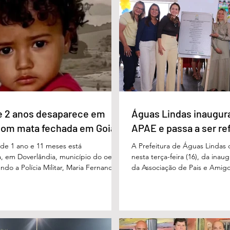
l Vilela aparece com 37% das intenções
um papel fundamental na form
uido pelo ex-governador Marconi
gerações. Durante o evento, o
B), com 21%. Em seguida estão Wilder
de Educação, Denildson Olivei
 com 11%, Luis Cesar Bueno (PT), com
fórum nasceu do desejo de of
educadores muito mais do q
e 2 anos desaparece em
Águas Lindas inaugur
com mata fechada em Goiás
APAE e passa a ser re
e 1 ano e 11 meses está
A Prefeitura de Águas Lindas 
, em Doverlândia, município do oeste
nesta terça-feira (16), da ina
do a Polícia Militar, Maria Fernanda
da Associação de Pais e Amigo
cha foi vista pela última vez na
considerada um marco históric
segunda-feira (15/6), na Fazenda Vale
toda a região do Entorno do Di
a zona rural, e até a manhã desta
entrega da unidade represen
16/6) não havia sido localizada. O Corpo
avanço nas políticas públicas 
 realiza buscas na região, que é de
especializada e atendimento mu