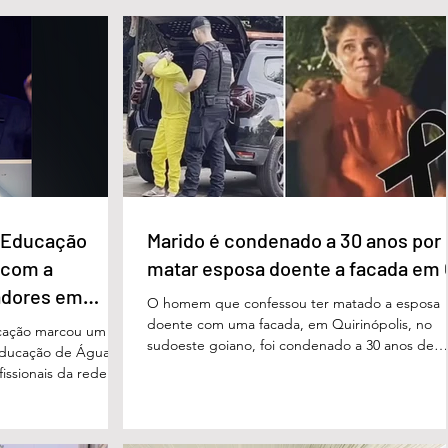
e Educação
Marido é condenado a 30 anos por
 com a
matar esposa doente a facada em
adores em
O homem que confessou ter matado a esposa
doente com uma facada, em Quirinópolis, no
cação marcou um
sudoeste goiano, foi condenado a 30 anos de
educação de Águas
prisão por femicídio qualificado. O crime ocorr
issionais da rede
em outubro de 2025, na casa do casal. À época
eparado para
Cléria Rosa de Moraes se recuperava de um
xão, troca de
Acidente Vascular Cerebral (AVC) e estava em
aqueles que exercem