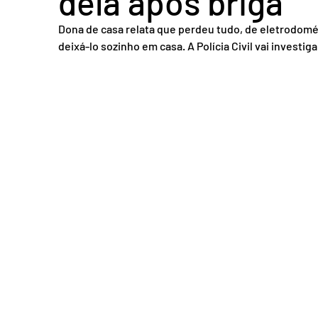
dela após briga
Acidente em Goiás
Acidente no DF
Entretenimento
Tra
Dona de casa relata que perdeu tudo, de eletrodomé
deixá-lo sozinho em casa. A Polícia Civil vai investiga