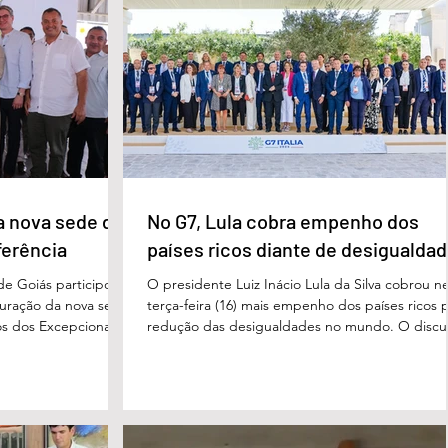
condição de fragilidade física. De acordo com o
ação das futuras
processo, Cléria foi morta com um único golpe
 secretário municipal
faca no pescoço, enquanto estava no quarto
ra, destacou que o
repousando, desferido pelo
erecer aos
ue um
a nova sede da
No G7, Lula cobra empenho dos
ferência
países ricos diante de desigualda
de Goiás participou,
O presidente Luiz Inácio Lula da Silva cobrou n
uguração da nova sede
terça-feira (16) mais empenho dos países ricos 
s dos Excepcionais,
redução das desigualdades no mundo. O discu
o para o município e
foi feito em Évian, na França, durante a Cúpula
strito Federal. A
g7, que reúne as principais economias do mun
ta um importante
De acordo com o presidente, a desigualdade
de inclusão, educação
entre países ricos e pobres tem aumentado. “
ltidisciplinar às
desafios se multiplicam, mas a solidariedade