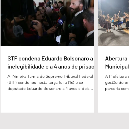
contesta a decisão e diz que sofre perseguição.
mata fechada
Apesar da condenação, a pena será cumprida em
com o tenente
regime inicialmente aberto e
STF condena Eduardo Bolsonaro a
Abertura 
inelegibilidade e a 4 anos de prisão
Municipal
A Primeira Turma do Supremo Tribunal Federal
A Prefeitura
(STF) condenou nesta terça-feira (16) o ex-
gestão do pre
deputado Eduardo Bolsonaro a 4 anos e dois
parceria com
meses anos de prisão em regime semiaberto pelo
Turismo, sob
crime de coação no curso do processo. Cabe
Carvalho, rea
recurso contra a decisão. Além do tempo de
a apresentaç
prisão, o ex-deputado foi condenado a oito anos
Campeonato M
de inelegibilidade e à perda do cargo de escrivão
evento marco
da Polícia Federal. Por unanimidade, o colegiado
competição, 