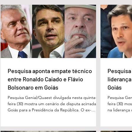
Pesquisa aponta empate
Pesquisa apont
técnico entre Ronaldo Caiado
na liderança d
e Flávio Bolsonaro em Goiás
Governo de Go
Pesquisa aponta empate técnico
Pesquisa 
entre Ronaldo Caiado e Flávio
liderança
Bolsonaro em Goiás
Goiás
Pesquisa Genial/Quaest divulgada nesta quinta-
Pesquisa Gen
feira (30) mostra um cenário de disputa acirrada em
feira (30) mo
Goiás para a Presidência da República. O ex-
na liderança
governador Ronaldo Caiado (PSD) aparece com
tanto nas in
33% das intenções de voto no primeiro turno,
quanto em u
seguido pelo senador Flávio Bolsonaro (PL), com
turno. No ce