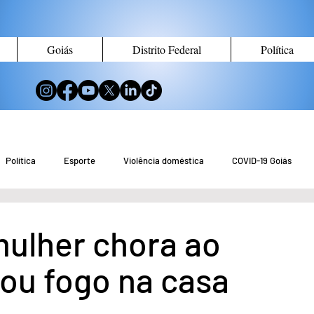
Goiás
Distrito Federal
Política
Política
Esporte
Violência doméstica
COVID-19 Goiás
no de Goiás
Notícias do Entorno DF
Notícias de Águas Lindas
ulher chora ao
eou fogo na casa
eio Ambiente
Tecnologia
Economia
Curiosidades