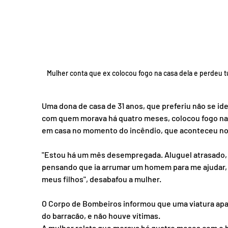
Mulher conta que ex colocou fogo na casa dela e perdeu
Uma dona de casa de 31 anos, que preferiu não se id
com quem morava há quatro meses, colocou fogo na ca
em casa no momento do incêndio, que aconteceu no dom
"Estou há um mês desempregada. Aluguel atrasado, ág
pensando que ia arrumar um homem para me ajudar, m
meus filhos", desabafou a mulher.
O Corpo de Bombeiros informou que uma viatura apa
do barracão, e não houve vítimas.
A mulher relata que morava há quatro meses com o 