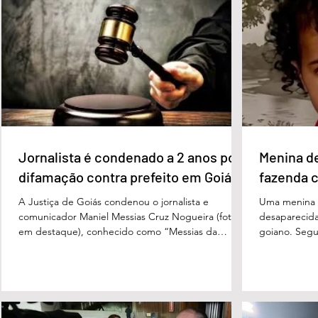
27%. Considerando a margem de erro de três
turno, Danie
pontos percentuais, os dois estão em empate
de voto, seg
técnico. Na terceira colocação está o presidente
Perillo (PSD
Luiz Inácio Lula da Silva (PT), com 23% das
Morais (PL),
intenções de voto. Os
3%, e
Jornalista é condenado a 2 anos por
Menina d
difamação contra prefeito em Goiás
fazenda 
A Justiça de Goiás condenou o jornalista e
Uma menina d
comunicador Maniel Messias Cruz Nogueira (foto
desaparecida
em destaque), conhecido como “Messias da
goiano. Segun
Gente”, a dois anos de detenção pelo crime de
Cândido da Ro
difamação contra o ex-prefeito de Edéia, José
manhã dessa 
Wagner Neves de Andrade. A sentença foi
do Paraíso, n
proferida pelo juiz Hermes Pereira Vidigal, da Vara
terça-feira (
Criminal da Comarca de Edéia. O jornalista
de Bombeiros