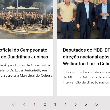
 e próxima ao Rio Paraíso. De acordo
pessoas com deficiência. A nov
 Vivaldo Alves da Silva Filho, da Polí
projetada para oferecer acolh
oficial do Campeonato
Deputados do MDB-DF
 de Quadrilhas Juninas
direção nacional após
Wellington Luiz a Celi
 de Águas Lindas de Goiás, sob a
feito Dr. Lucas Antonietti, em
Três deputados distritais e u
 a Secretaria Municipal de Cultura e
do MDB no Distrito Federal sol
 a gestão do secretário Wilson
intervenção da direção nacion
lizou na noite do último sábado (30/05)
decisões do diretório regional
ão demonstrativa de abertura do
encaminhado ao presidente n
unicipal de Quadrilhas Juninas. O
Baleia Rossi, após declaraçõe
u o início da programação oficial da
regional da sigla, Wellington 
1
2
3
4
5
que percorrerá diversas festividades
governadora Celina Leão e em