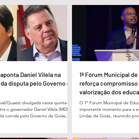
a Daniel Vilela
Marido é condenado a 30 anos
a disputa pelo
por matar esposa doente a
iás
facada em GO
aponta Daniel Vilela na
1º Fórum Municipal d
 da disputa pelo Governo de
reforça compromisso
valorização dos educ
Águas Lindas
ial/Quaest divulgada nesta quinta-
O 1º Fórum Municipal de Edu
stra o governador Daniel Vilela (MDB)
importante momento para a 
 da corrida pelo Governo de Goiás,
Lindas de Goiás, reunindo prof
tenções de voto para o primeiro turno
municipal em um ambiente pr
ma eventual disputa de segundo
promover conhecimento, refle
nário estimulado para o primeiro
experiências e valorização d