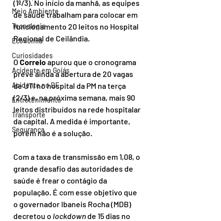
(1º/3). No início da manhã, as equipes 
Meio Ambiente
de saúde trabalham para colocar em 
Tecnologia
funcionamento 20 leitos no Hospital 
Regional de Ceilândia.  
Economia
Curiosidades
O 
Correio
 apurou que o cronograma 
Acidente em Goiás
prevê ainda a abertura de 20 vagas 
Acidente no DF
de UTI no hospital da PM na terça 
(2/3) e, na próxima semana, mais 90 
Entretenimento
leitos distribuídos na rede hospitalar 
Transporte
da capital. A medida é importante, 
Segurança
porém não é a solução.
Com a taxa de transmissão em 1,08, o 
grande desafio das autoridades de 
saúde é frear o contágio da 
população. É com esse objetivo que 
o governador Ibaneis Rocha (MDB) 
decretou o 
lockdown
 de 15 dias no 