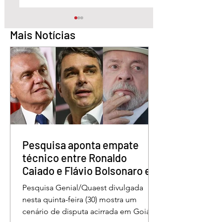
Mais Notícias
Quem é o Jornalista
Câmara Legislativ
Carlos Peixoto,
Distrito Federal
homenageado pela
homenagea os
CLDF no Dia da
jornalistas no Dia 
Imprensa
Imprensa
Pesquisa aponta empate
técnico entre Ronaldo
Caiado e Flávio Bolsonaro em
Goiás
Pesquisa Genial/Quaest divulgada
nesta quinta-feira (30) mostra um
cenário de disputa acirrada em Goiás