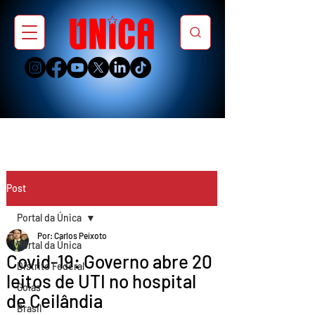
Post
Portal da Única
Por: Carlos Peixoto
Portal da Única
Covid-19: Governo abre 20
Distrito Federal
leitos de UTI no hospital
Goiás
de Ceilândia
Brasil