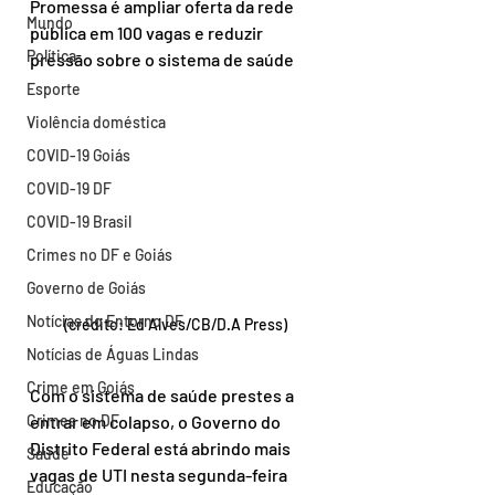
Promessa é ampliar oferta da rede 
Mundo
pública em 100 vagas e reduzir 
Política
pressão sobre o sistema de saúde
Esporte
Violência doméstica
COVID-19 Goiás
COVID-19 DF
COVID-19 Brasil
Crimes no DF e Goiás
Governo de Goiás
Notícias do Entorno DF
(crédito: Ed Alves/CB/D.A Press)
Notícias de Águas Lindas
Crime em Goiás
Com o sistema de saúde prestes a 
Crimes no DF
entrar em colapso, o Governo do 
Distrito Federal está abrindo mais 
Saúde
vagas de UTI nesta segunda-feira 
Educação