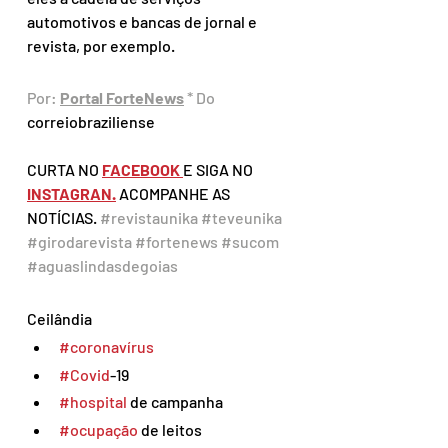
automotivos e bancas de jornal e 
revista, por exemplo.
Por: 
Portal ForteNews
 * Do 
correiobraziliense
CURTA NO 
FACEBOOK 
E SIGA NO 
INSTAGRAN.
 ACOMPANHE AS 
NOTÍCIAS. 
#revistaunika
#teveunika
#girodarevista
#fortenews
#sucom
#aguaslindasdegoias
Ceilândia 
#coronavírus
#Covid
-19 
#hospital
 de campanha 
#ocupação
 de leitos 