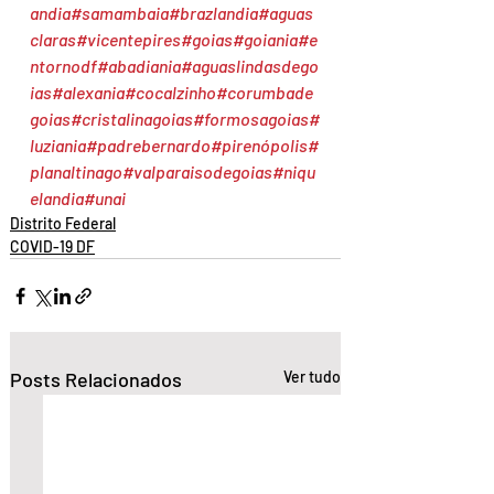
andia
#samambaia
#brazlandia
#aguas
claras
#vicentepires
#goias
#goiania
#e
ntornodf
#abadiania
#aguaslindasdego
ias
#alexania
#cocalzinho
#corumbade
goias
#cristalinagoias
#formosagoias
#
luziania
#padrebernardo
#pirenópolis
#
planaltinago
#valparaisodegoias
#niqu
elandia
#unai
Distrito Federal
COVID-19 DF
Posts Relacionados
Ver tudo