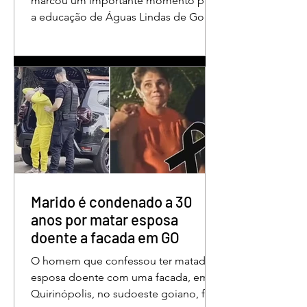
marcou um importante momento para
a educação de Águas Lindas de Goiás,
reunindo profissionais da rede
municipal em um ambiente preparado
para promover conhecimento,
reflexão, troca de experiências e
valorização daqueles que exercem um
papel fundamental na formação das
futuras gerações. Durante o evento, o
secretário municipal de Educação,
Denildson Oliveira, destacou que o
fórum nasceu do desejo de oferecer
aos educadores muito mais do que
Marido é condenado a 30
um
anos por matar esposa
doente a facada em GO
O homem que confessou ter matado a
esposa doente com uma facada, em
Quirinópolis, no sudoeste goiano, foi