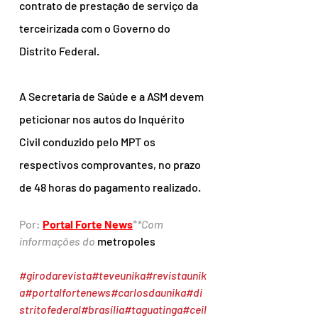
contrato de prestação de serviço da 
terceirizada com o Governo do 
Distrito Federal.
A Secretaria de Saúde e a ASM devem 
peticionar nos autos do Inquérito 
Civil conduzido pelo MPT os 
respectivos comprovantes, no prazo 
de 48 horas do pagamento realizado.
Por: 
Portal Forte News
*
*Com 
informações do 
metropoles
#girodarevista
#teveunika
#revistaunik
a
#portalfortenews
#carlosdaunika
#di
stritofederal
#brasília
#taguatinga
#ceil