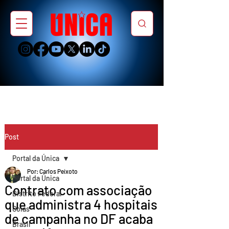
Post
Portal da Única
Por: Carlos Peixoto
Portal da Única
Contrato com associação
Distrito Federal
que administra 4 hospitais
Goiás
de campanha no DF acaba
Brasil