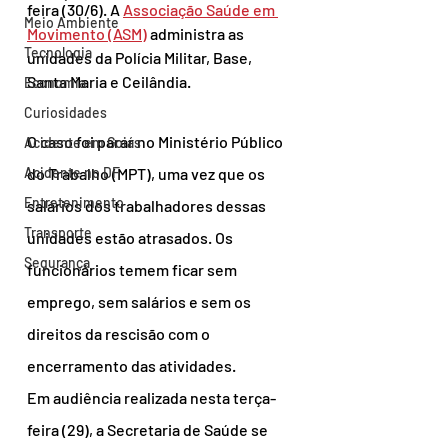
feira (30/6). A 
Associação Saúde em 
Meio Ambiente
Movimento (ASM)
 administra as 
Tecnologia
unidades da Polícia Militar, Base, 
Santa Maria e Ceilândia.
Economia
Curiosidades
O caso foi parar no Ministério Público 
Acidente em Goiás
Acidente no DF
do Trabalho (MPT), uma vez que os 
Entretenimento
salários dos trabalhadores dessas 
Transporte
unidades estão atrasados. Os 
Segurança
funcionários temem ficar sem 
emprego, sem salários e sem os 
direitos da rescisão com o 
encerramento das atividades.
Em audiência realizada nesta terça-
feira (29), a Secretaria de Saúde se 