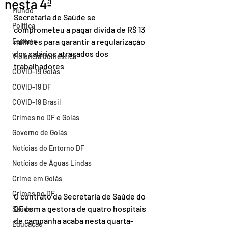
nesta 4ª
Mundo
Secretaria de Saúde se 
Política
comprometeu a pagar dívida de R$ 13 
Esporte
milhões para garantir a regularização 
dos salários atrasados dos 
Violência doméstica
trabalhadores
COVID-19 Goiás
COVID-19 DF
COVID-19 Brasil
Crimes no DF e Goiás
Governo de Goiás
Notícias do Entorno DF
Notícias de Águas Lindas
Crime em Goiás
Crimes no DF
O contrato da Secretaria de Saúde do 
DF com a gestora de quatro hospitais 
Saúde
de campanha acaba nesta quarta-
Educação