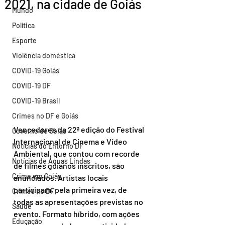
2021, na cidade de Goiás
Mundo
Política
Esporte
Violência doméstica
COVID-19 Goiás
COVID-19 DF
COVID-19 Brasil
Crimes no DF e Goiás
Vencedores da 22ª edição do Festival 
Governo de Goiás
Internacional de Cinema e Vídeo 
Notícias do Entorno DF
Ambiental, que contou com recorde 
Notícias de Águas Lindas
de filmes goianos inscritos, são 
Crime em Goiás
anunciados. Artistas locais 
participam, pela primeira vez, de 
Crimes no DF
todas as apresentações previstas no 
Saúde
evento. Formato híbrido, com ações 
Educação