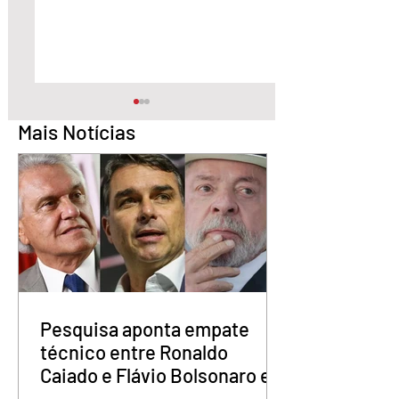
Mais Notícias
Pesquisa aponta Daniel
Marido é condena
Vilela na liderança da
30 anos por matar
disputa pelo Governo
esposa doente a 
de Goiás
em GO
Pesquisa aponta empate
técnico entre Ronaldo
Caiado e Flávio Bolsonaro em
Goiás