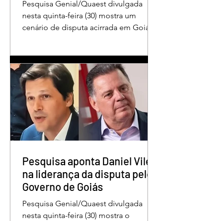
Pesquisa Genial/Quaest divulgada
nesta quinta-feira (30) mostra um
cenário de disputa acirrada em Goiás
para a Presidência da República. O ex-
governador Ronaldo Caiado (PSD)
aparece com 33% das intenções de
voto no primeiro turno, seguido pelo
senador Flávio Bolsonaro (PL), com
27%. Considerando a margem de erro
de três pontos percentuais, os dois
estão em empate técnico. Na terceira
colocação está o presidente Luiz
Inácio Lula da Silva (PT), com 23% das
intenções de voto. Os
Pesquisa aponta Daniel Vilela
na liderança da disputa pelo
Governo de Goiás
Pesquisa Genial/Quaest divulgada
nesta quinta-feira (30) mostra o