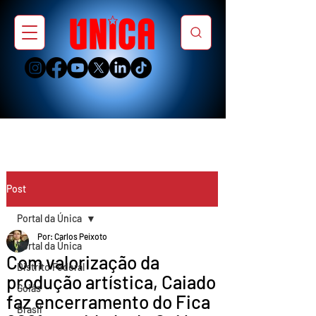
Post
Portal da Única
Por: Carlos Peixoto
Portal da Única
Com valorização da
Distrito Federal
produção artística, Caiado
Goiás
faz encerramento do Fica
Brasil