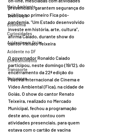
on-line, mescladas com atividades 
Meio Ambiente
presenciais, garantem segurança do 
público no primeiro Fica pós-
Tecnologia
pandemia. “Um Estado desenvolvido 
Economia
investe em história, arte, cultura”, 
Curiosidades
afirma Caiado, durante show do 
Acidente em Goiás
cantor Renato Teixeira  
Acidente no DF
O governador Ronaldo Caiado 
Entretenimento
participou, neste domingo (19/12), do 
Transporte
encerramento da 22ª edição do 
Segurança
Festival Internacional de Cinema e 
Vídeo Ambiental (Fica), na cidade de 
Goiás. O show do cantor Renato 
Teixeira, realizado no Mercado 
Municipal, fechou a programação 
deste ano, que contou com 
atividades presenciais, para quem 
estava com o cartão de vacina 