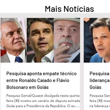
Mais Notícias
Deputados do MDB-DF
Quem é o Jorna
acionam direção nacional
Peixoto, home
após apoio de Wellington Luiz
CLDF no Dia d
a Celina Leão
Pesquisa aponta empate técnico
Pesquisa 
entre Ronaldo Caiado e Flávio
liderança
Bolsonaro em Goiás
Goiás
Pesquisa Genial/Quaest divulgada nesta quinta-
Pesquisa Gen
feira (30) mostra um cenário de disputa acirrada em
feira (30) mo
Goiás para a Presidência da República. O ex-
na liderança