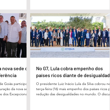
eparado para
Cléria Rosa de Moraes se recuperava de um
xão, troca de
Acidente Vascular Cerebral (AVC) e estava em
aqueles que exercem
condição de fragilidade física. De acordo com o
ação das futuras
processo, Cléria foi morta com um único golpe
 secretário municipal
faca no pescoço, enquanto estava no quarto
ra, destacou que o
repousando, desferido pelo
erecer aos
ue um
a nova sede da
No G7, Lula cobra empenho dos
ferência
países ricos diante de desigualda
de Goiás participou,
O presidente Luiz Inácio Lula da Silva cobrou n
uguração da nova sede
terça-feira (16) mais empenho dos países ricos 
s dos Excepcionais,
redução das desigualdades no mundo. O discu
o para o município e
foi feito em Évian, na França, durante a Cúpula
strito Federal. A
g7, que reúne as principais economias do mun
ta um importante
De acordo com o presidente, a desigualdade