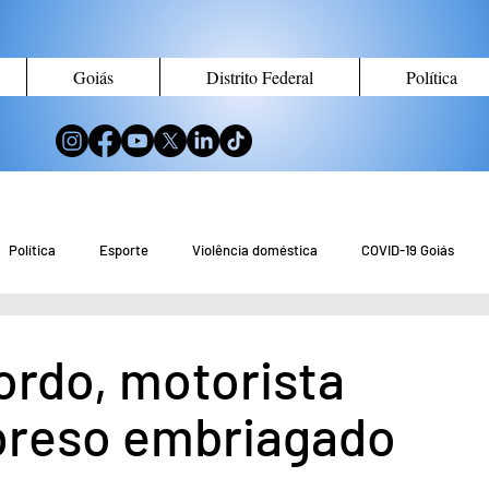
Goiás
Distrito Federal
Política
Política
Esporte
Violência doméstica
COVID-19 Goiás
no de Goiás
Notícias do Entorno DF
Notícias de Águas Lindas
ordo, motorista
 preso embriagado
eio Ambiente
Tecnologia
Economia
Curiosidades