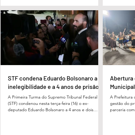
proferida pelo juiz Hermes Pereira Vidigal, da Vara
terça-feira (
Criminal da Comarca de Edéia. O jornalista
de Bombeiros
contesta a decisão e diz que sofre perseguição.
mata fechada
Apesar da condenação, a pena será cumprida em
com o tenente
regime inicialmente aberto e
STF condena Eduardo Bolsonaro a
Abertura 
inelegibilidade e a 4 anos de prisão
Municipal
A Primeira Turma do Supremo Tribunal Federal
A Prefeitura
(STF) condenou nesta terça-feira (16) o ex-
gestão do pre
deputado Eduardo Bolsonaro a 4 anos e dois
parceria com
meses anos de prisão em regime semiaberto pelo
Turismo, sob
crime de coação no curso do processo. Cabe
Carvalho, rea
recurso contra a decisão. Além do tempo de
a apresentaç
prisão, o ex-deputado foi condenado a oito anos
Campeonato M