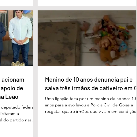
de inclusão, educação
entre países ricos e pobres tem aumentado. “
ltidisciplinar às
desafios se multiplicam, mas a solidariedade
a estrutura foi
internacional encolhe. A distância que separa a
imento, dese
prosperidade de Évian da realidade enfrentada
 acionam
Menino de 10 anos denuncia pai e
 apoio de
salva três irmãos de cativeiro em 
na Leão
Uma ligação feita por um menino de apenas 10
anos para a avó levou a Polícia Civil de Goiás a
m deputado federal
resgatar quatro irmãos que viviam em condiçõe
icitaram a
degradantes e sob constante vigilância do próp
al do partido nas
pai em Luziânia, no Entorno do Distrito Federal
. O pedido foi
caso foi descoberto na madrugada desta sexta-
acional do MDB,
feira (5/6), quando a criança conseguiu pedir