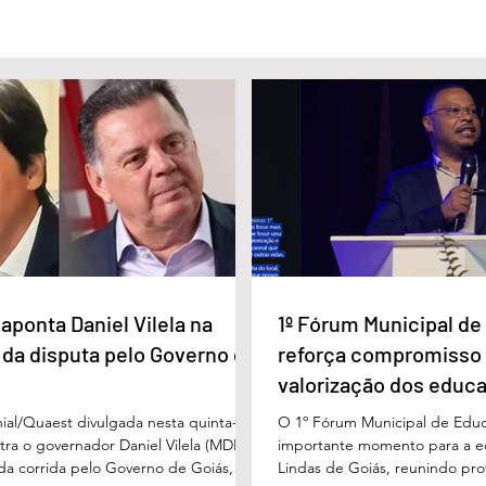
lista Carlos
Câmara Legislativa do Distrito
nageado pela
Federal homenagea os
a Imprensa
jornalistas no Dia da Imprensa
aponta Daniel Vilela na
1º Fórum Municipal d
 da disputa pelo Governo de
reforça compromisso
valorização dos educ
Águas Lindas
ial/Quaest divulgada nesta quinta-
O 1º Fórum Municipal de Edu
stra o governador Daniel Vilela (MDB)
importante momento para a 
 da corrida pelo Governo de Goiás,
Lindas de Goiás, reunindo prof