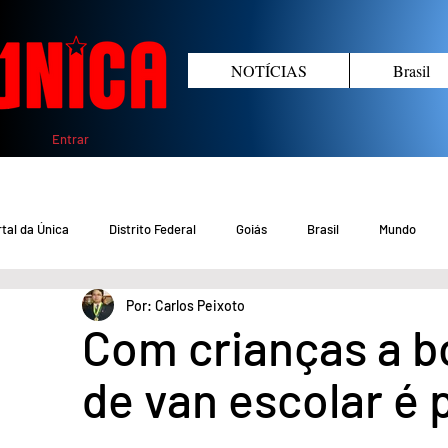
NOTÍCIAS
Brasil
Entrar
tal da Única
Distrito Federal
Goiás
Brasil
Mundo
Por: Carlos Peixoto
COVID-19 DF
COVID-19 Brasil
Crimes no DF e Goiás
Gover
Com crianças a b
de van escolar é
Crime em Goiás
Crimes no DF
Saúde
Educação
M