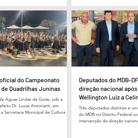
16/6) não havia sido localizada. O Corpo
avanço nas políticas públicas 
 realiza buscas na região, que é de
especializada e atendimento mu
 e próxima ao Rio Paraíso. De acordo
pessoas com deficiência. A nov
 Vivaldo Alves da Silva Filho, da Polí
projetada para oferecer acolh
oficial do Campeonato
Deputados do MDB-DF
 de Quadrilhas Juninas
direção nacional após
Wellington Luiz a Celi
 de Águas Lindas de Goiás, sob a
feito Dr. Lucas Antonietti, em
Três deputados distritais e u
 a Secretaria Municipal de Cultura e
do MDB no Distrito Federal sol
 a gestão do secretário Wilson
intervenção da direção nacion
lizou na noite do último sábado (30/05)
decisões do diretório regional
ão demonstrativa de abertura do
encaminhado ao presidente n
unicipal de Quadrilhas Juninas. O