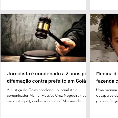
governador Ronaldo Caiado (PSD) aparece com
tanto nas in
33% das intenções de voto no primeiro turno,
quanto em u
seguido pelo senador Flávio Bolsonaro (PL), com
turno. No ce
27%. Considerando a margem de erro de três
turno, Danie
pontos percentuais, os dois estão em empate
de voto, seg
técnico. Na terceira colocação está o presidente
Perillo (PSD
Luiz Inácio Lula da Silva (PT), com 23% das
Morais (PL),
intenções de voto. Os
3%, e
Jornalista é condenado a 2 anos por
Menina d
difamação contra prefeito em Goiás
fazenda 
A Justiça de Goiás condenou o jornalista e
Uma menina d
comunicador Maniel Messias Cruz Nogueira (foto
desaparecida
em destaque), conhecido como “Messias da
goiano. Segun
Gente”, a dois anos de detenção pelo crime de
Cândido da Ro
difamação contra o ex-prefeito de Edéia, José
manhã dessa 
Wagner Neves de Andrade. A sentença foi
do Paraíso, n