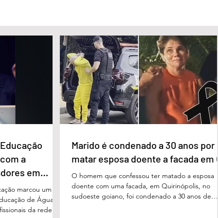
e Educação
Marido é condenado a 30 anos por
 com a
matar esposa doente a facada em
adores em
O homem que confessou ter matado a esposa
doente com uma facada, em Quirinópolis, no
cação marcou um
sudoeste goiano, foi condenado a 30 anos de
educação de Águas
prisão por femicídio qualificado. O crime ocorr
issionais da rede
em outubro de 2025, na casa do casal. À época