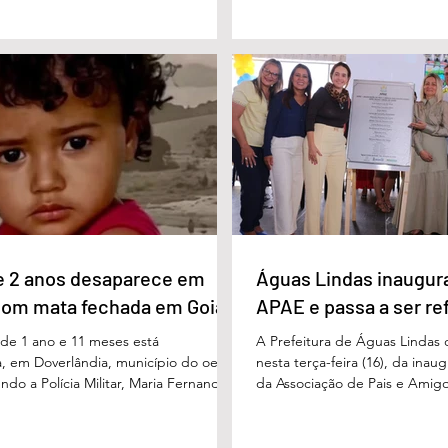
tenções de voto para o primeiro turno
municipal em um ambiente pr
ma eventual disputa de segundo
promover conhecimento, refle
nário estimulado para o primeiro
experiências e valorização d
l Vilela aparece com 37% das intenções
um papel fundamental na form
uido pelo ex-governador Marconi
gerações. Durante o evento, o
B), com 21%. Em seguida estão Wilder
de Educação, Denildson Olivei
 com 11%, Luis Cesar Bueno (PT), com
fórum nasceu do desejo de of
educadores muito mais do q
e 2 anos desaparece em
Águas Lindas inaugur
com mata fechada em Goiás
APAE e passa a ser re
e 1 ano e 11 meses está
A Prefeitura de Águas Lindas 
, em Doverlândia, município do oeste
nesta terça-feira (16), da ina
do a Polícia Militar, Maria Fernanda
da Associação de Pais e Amigo
cha foi vista pela última vez na
considerada um marco históric
segunda-feira (15/6), na Fazenda Vale
toda a região do Entorno do Di
a zona rural, e até a manhã desta
entrega da unidade represen