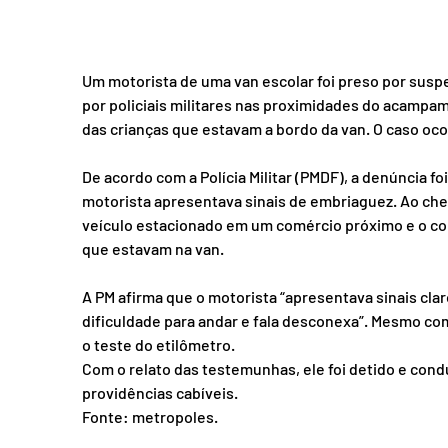
Um motorista de uma van escolar foi preso por suspeit
por policiais militares nas proximidades do acampame
das crianças que estavam a bordo da van. O caso ocor
De acordo com a Polícia Militar (PMDF), a denúncia fo
motorista apresentava sinais de embriaguez. Ao chega
veículo estacionado em um comércio próximo e o co
que estavam na van.
A PM afirma que o motorista “apresentava sinais clar
dificuldade para andar e fala desconexa”. Mesmo com a
o teste do etilômetro.
Com o relato das testemunhas, ele foi detido e conduz
providências cabíveis.
Fonte: metropoles.