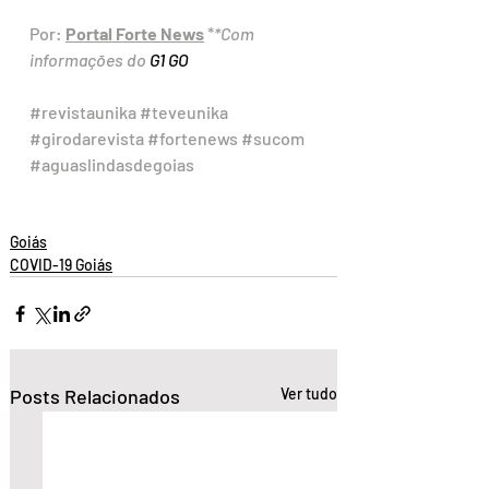
Por: 
Portal Forte News
 *
*Com 
informações do 
G1 GO
#revistaunika
#teveunika
#girodarevista
#fortenews
#sucom
#aguaslindasdegoias
Goiás
COVID-19 Goiás
Posts Relacionados
Ver tudo