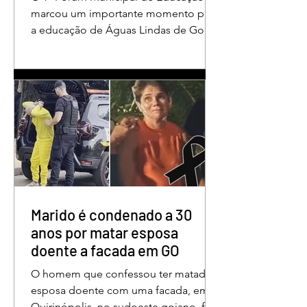
em Águas Lindas
marcou um importante momento para
a educação de Águas Lindas de Goiás,
reunindo profissionais da rede
municipal em um ambiente preparado
para promover conhecimento,
reflexão, troca de experiências e
valorização daqueles que exercem um
papel fundamental na formação das
futuras gerações. Durante o evento, o
secretário municipal de Educação,
Denildson Oliveira, destacou que o
fórum nasceu do desejo de oferecer
aos educadores muito mais do que
Marido é condenado a 30
um
anos por matar esposa
doente a facada em GO
O homem que confessou ter matado a
esposa doente com uma facada, em
Quirinópolis, no sudoeste goiano, foi