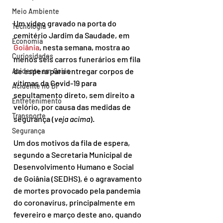
Meio Ambiente
Um vídeo gravado na porta do 
Tecnologia
cemitério Jardim da Saudade, em 
Economia
Goiânia
, nesta semana, mostra ao 
Curiosidades
menos seis carros funerários em fila 
de espera para entregar corpos de 
Acidente em Goiás
vítimas da Covid-19 para 
Acidente no DF
sepultamento direto, sem direito a 
Entretenimento
velório, por causa das medidas de 
Transporte
segurança (
veja acima
).
Segurança
Um dos motivos da fila de espera, 
segundo a Secretaria Municipal de 
Desenvolvimento Humano e Social 
de Goiânia (SEDHS), é o agravamento 
de mortes provocado pela pandemia 
do coronavírus, principalmente em 
fevereiro e março deste ano, quando 