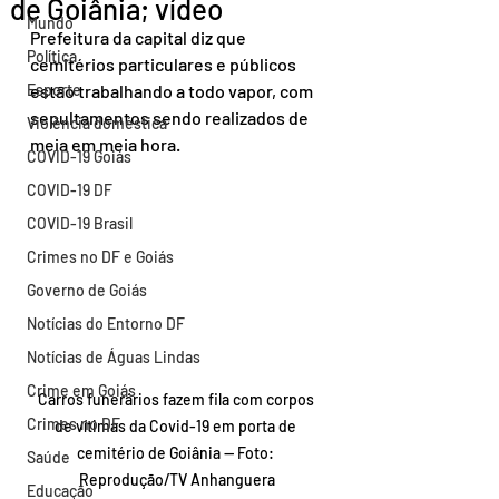
de Goiânia; vídeo
Mundo
Prefeitura da capital diz que 
Política
cemitérios particulares e públicos 
Esporte
estão trabalhando a todo vapor, com 
sepultamentos sendo realizados de 
Violência doméstica
meia em meia hora.
COVID-19 Goiás
COVID-19 DF
COVID-19 Brasil
Crimes no DF e Goiás
Governo de Goiás
Notícias do Entorno DF
Notícias de Águas Lindas
Crime em Goiás
Carros funerários fazem fila com corpos 
Crimes no DF
de vítimas da Covid-19 em porta de 
cemitério de Goiânia — Foto: 
Saúde
Reprodução/TV Anhanguera
Educação