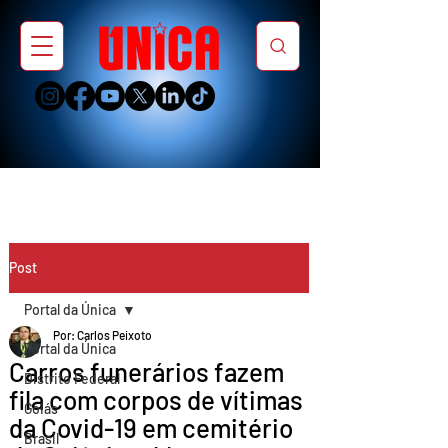
Post
Portal da Única
Por: Carlos Peixoto
Portal da Única
Carros funerários fazem
Distrito Federal
fila com corpos de vítimas
Goiás
da Covid-19 em cemitério
Brasil