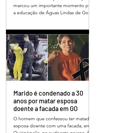
em Águas Lindas
marcou um importante momento para
a educação de Águas Lindas de Goiás,
reunindo profissionais da rede
municipal em um ambiente preparado
para promover conhecimento,
reflexão, troca de experiências e
valorização daqueles que exercem um
papel fundamental na formação das
futuras gerações. Durante o evento, o
secretário municipal de Educação,
Denildson Oliveira, destacou que o
fórum nasceu do desejo de oferecer
aos educadores muito mais do que
Marido é condenado a 30
um
anos por matar esposa
doente a facada em GO
O homem que confessou ter matado a
esposa doente com uma facada, em
Quirinópolis, no sudoeste goiano, foi