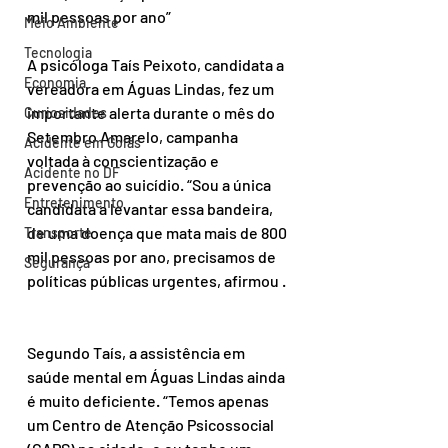
mil pessoas por ano”
Meio Ambiente
Tecnologia
A psicóloga Taís Peixoto, candidata a 
Economia
vereadora em Águas Lindas, fez um 
importante alerta durante o mês do 
Curiosidades
Setembro Amarelo, campanha 
Acidente em Goiás
voltada à conscientização e 
Acidente no DF
prevenção ao suicídio. “Sou a única 
Entretenimento
candidata a levantar essa bandeira, 
de uma doença que mata mais de 800 
Transporte
mil pessoas por ano, precisamos de 
Segurança
políticas públicas urgentes, afirmou .
Segundo Taís, a assistência em 
saúde mental em Águas Lindas ainda 
é muito deficiente. “Temos apenas 
um Centro de Atenção Psicossocial 