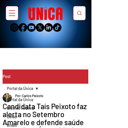
Post
Portal da Única
Por: Carlos Peixoto
Portal da Única
Candidata Taís Peixoto faz
Distrito Federal
alerta no Setembro
Goiás
Amarelo e defende saúde
Brasil