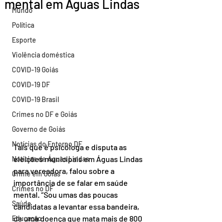
mental em Águas Lindas
Mundo
Política
Esporte
Violência doméstica
COVID-19 Goiás
COVID-19 DF
COVID-19 Brasil
Crimes no DF e Goiás
Governo de Goiás
Notícias do Entorno DF
Tais que é psicóloga e disputa as 
eleições municipais em Águas Lindas 
Notícias de Águas Lindas
para vereadora, falou sobre a 
Crime em Goiás
importância de se falar em saúde 
Crimes no DF
mental. “Sou umas das poucas  
Saúde
candidatas a levantar essa bandeira, 
de uma doença que mata mais de 800 
Educação